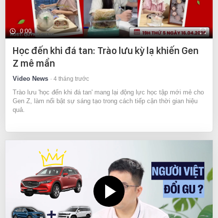
0:00
Học đến khi đá tan: Trào lưu kỳ lạ khiến Gen
Z mê mẩn
Video News
4 tháng trước
Trào lưu 'học đến khi đá tan' mang lại động lực học tập mới mẻ cho
Gen Z, làm nổi bật sự sáng tạo trong cách tiếp cận thời gian hiệu
quả.