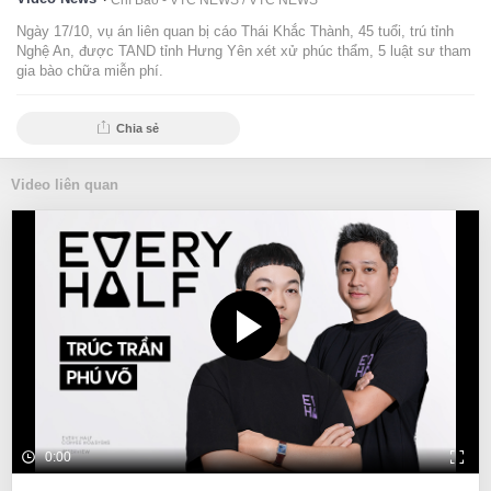
Chí Bảo - VTC NEWS /
VTC NEWS
Ngày 17/10, vụ án liên quan bị cáo Thái Khắc Thành, 45 tuổi, trú tỉnh
Nghệ An, được TAND tỉnh Hưng Yên xét xử phúc thẩm, 5 luật sư tham
gia bào chữa miễn phí.
Chia sẻ
Video liên quan
0:00