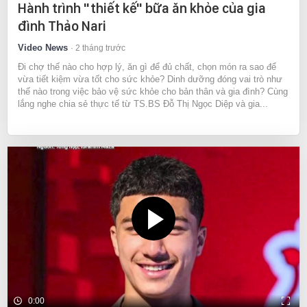
Hành trình "thiết kế" bữa ăn khỏe của gia
đình Thảo Nari
Video News
2 tháng trước
Đi chợ thế nào cho hợp lý, ăn gì để đủ chất, chọn món ra sao để
vừa tiết kiệm vừa tốt cho sức khỏe? Dinh dưỡng đóng vai trò như
thế nào trong việc bảo vệ sức khỏe cho bản thân và gia đình? Cùng
lắng nghe chia sẻ thực tế từ TS.BS Đỗ Thị Ngọc Diệp và gia...
0:00