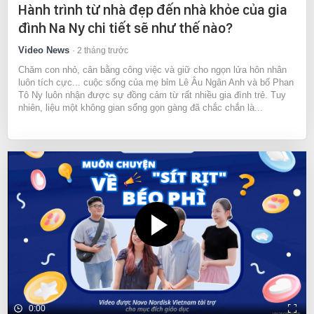
Hành trình từ nhà đẹp đến nhà khỏe của gia
đình Na Ny chi tiết sẽ như thế nào?
Video News
2 tháng trước
Chăm con nhỏ, cân bằng công việc và giữ cho ngọn lửa hôn nhân
luôn tích cực... cuộc sống của mẹ bỉm Lê Âu Ngân Anh và bố Phan
Tô Ny luôn nhận được sự đồng cảm từ rất nhiều gia đình trẻ. Tuy
nhiên, liệu một không gian sống gọn gàng đã chắc chắn là...
0:00