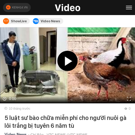
KENH14.VN
ShowLive
Video News
0:00
10 tháng trước
0
5 luật sư bào chữa miễn phí cho người nuôi gà
lôi trắng bị tuyên 6 năm tù
Video News