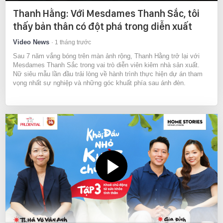
Thanh Hằng: Với Mesdames Thanh Sắc, tôi
thấy bản thân có đột phá trong diễn xuất
Video News
1 tháng trước
Sau 7 năm vắng bóng trên màn ảnh rộng, Thanh Hằng trở lại với
Mesdames Thanh Sắc trong vai trò diễn viên kiêm nhà sản xuất.
Nữ siêu mẫu lần đầu trải lòng về hành trình thực hiện dự án tham
vọng nhất sự nghiệp và những góc khuất phía sau ánh đèn.