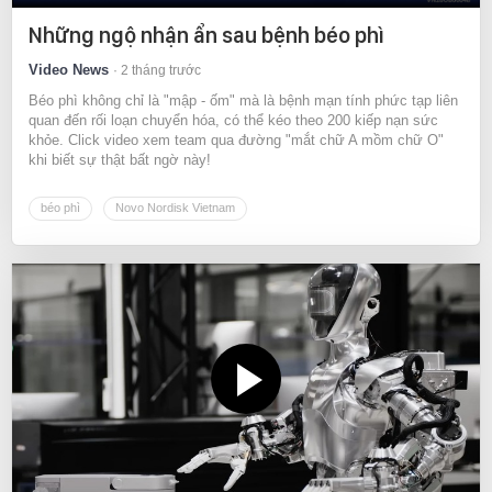
Những ngộ nhận ẩn sau bệnh béo phì
Video News
2 tháng trước
Béo phì không chỉ là "mập - ốm" mà là bệnh mạn tính phức tạp liên
quan đến rối loạn chuyển hóa, có thể kéo theo 200 kiếp nạn sức
khỏe. Click video xem team qua đường "mắt chữ A mồm chữ O"
khi biết sự thật bất ngờ này!
béo phì
Novo Nordisk Vietnam