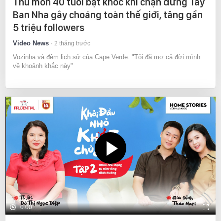
Thủ môn 40 tuổi bật khóc khi chặn đứng Tây
Ban Nha gây choáng toàn thế giới, tăng gần
5 triệu followers
Video News
2 tháng trước
Vozinha và đêm lịch sử của Cape Verde: "Tôi đã mơ cả đời mình
về khoảnh khắc này"
0:00