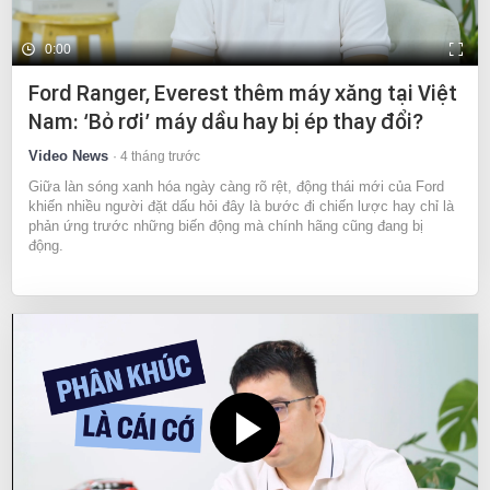
0:00
Ford Ranger, Everest thêm máy xăng tại Việt
Nam: ‘Bỏ rơi’ máy dầu hay bị ép thay đổi?
Video News
4 tháng trước
Giữa làn sóng xanh hóa ngày càng rõ rệt, động thái mới của Ford
khiến nhiều người đặt dấu hỏi đây là bước đi chiến lược hay chỉ là
phản ứng trước những biến động mà chính hãng cũng đang bị
động.