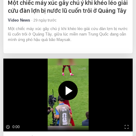
Một chiếc máy xúc gây chú ý khi khéo léo giải
cứu đàn lợn bị nước lũ cuốn trôi ở Quảng Tây
Video News
29 ngày trước
Một chiếc máy xúc gây chú ý khi khéo léo giải cứu đàn lợn bị nước
lũ cuốn trôi ở Quảng Tây, giữa lúc miền nam Trung Quốc đang oằn
mình ứng phó hậu quả bão Maysak.
0:00