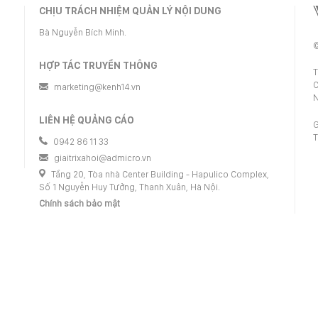
CHỊU TRÁCH NHIỆM QUẢN LÝ NỘI DUNG
Bà Nguyễn Bích Minh.
©
HỢP TÁC TRUYỀN THÔNG
T
C
marketing@kenh14.vn
N
LIÊN HỆ QUẢNG CÁO
G
T
0942 86 11 33
giaitrixahoi@admicro.vn
Tầng 20, Tòa nhà Center Building - Hapulico Complex,
Số 1 Nguyễn Huy Tưởng, Thanh Xuân, Hà Nội.
Chính sách bảo mật