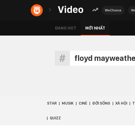
WeChoice
We
ĐANG HOT
MỚI NHẤT
floyd mayweathe
STAR
MUSIK
CINÉ
ĐỜI SỐNG
XÃ HỘI
T
QUIZZ