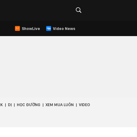
ShowLive
Video News
EK
DỊ
HỌC ĐƯỜNG
XEM MUA LUÔN
VIDEO