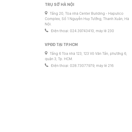
TRỤ SỞ HÀ NỘI
Tầng 20, Tòa nhà Center Building - Hapulico
Complex, Số 1 Nguyễn Huy Tưởng, Thanh Xuân, Hà
Nội.
Điện thoại: 024.39743410, máy lẻ 230
VPĐD TẠI TP.HCM
Tầng 6 Tòa nhà 123, 123 Võ Văn Tần, phường 6,
quận 3, Tp. HCM.
Điện thoại: 028.73077979, máy lẻ 216