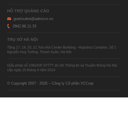
HỖ TRỢ QUẢNG CÁO
giaitrixahoi@admicro.vn
0942.86.11.33
TRỤ SỞ HÀ NỘI
Tầng 17, 19, 20, 21 Toà nhà Center Building - Hapulico Complex, Số 1
Nguyễn Huy Tưởng, Thanh Xuân, Hà Nội.
Giấy phép số 1082/GP-STTTT do Sở Thông tin và Truyền thông Hà Nội
cấp ngày 16 tháng 4 năm 2014
© Copyright 2007 - 2026 – Công ty Cổ phần VCCorp