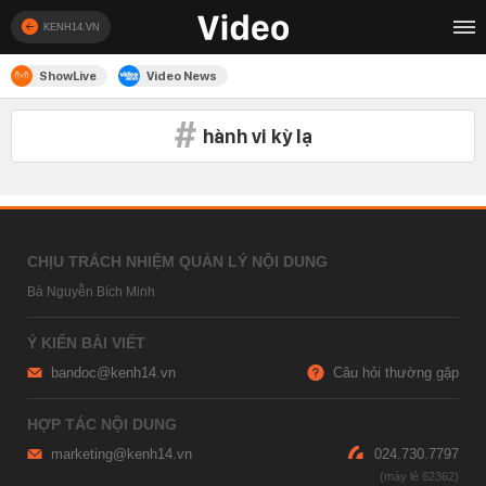
KENH14.VN
ShowLive
Video News
hành vi kỳ lạ
CHỊU TRÁCH NHIỆM QUẢN LÝ NỘI DUNG
Bà Nguyễn Bích Minh
Ý KIẾN BÀI VIẾT
bandoc@kenh14.vn
Câu hỏi thường gặp
HỢP TÁC NỘI DUNG
marketing@kenh14.vn
024.730.7797