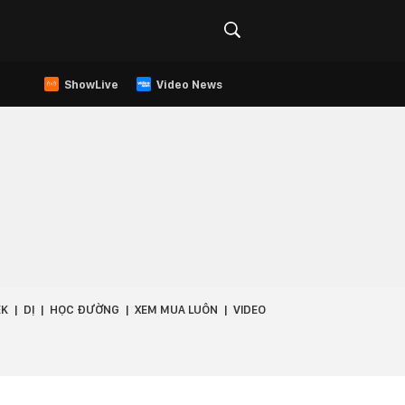
ShowLive
Video News
EK
DỊ
HỌC ĐƯỜNG
XEM MUA LUÔN
VIDEO