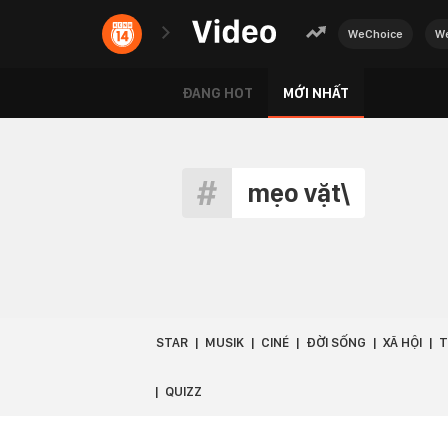
WeChoice
We
ĐANG HOT
MỚI NHẤT
mẹo vặt\
STAR
MUSIK
CINÉ
ĐỜI SỐNG
XÃ HỘI
T
QUIZZ