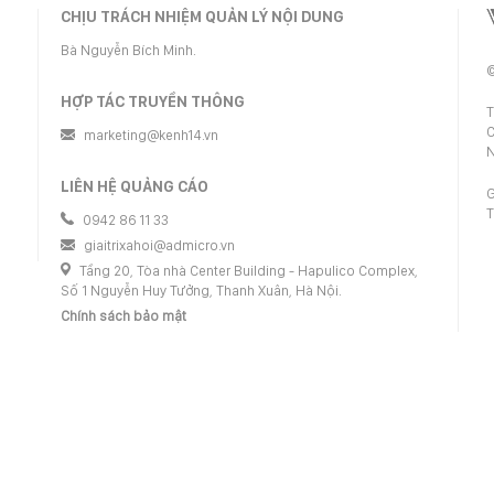
CHỊU TRÁCH NHIỆM QUẢN LÝ NỘI DUNG
Bà Nguyễn Bích Minh.
©
HỢP TÁC TRUYỀN THÔNG
T
C
marketing@kenh14.vn
N
LIÊN HỆ QUẢNG CÁO
G
T
0942 86 11 33
giaitrixahoi@admicro.vn
Tầng 20, Tòa nhà Center Building - Hapulico Complex,
Số 1 Nguyễn Huy Tưởng, Thanh Xuân, Hà Nội.
Chính sách bảo mật