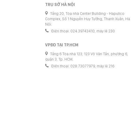
TRỤ SỞ HÀ NỘI
Tầng 20, Tòa nhà Center Building - Hapulico
Complex, Số 1 Nguyễn Huy Tưởng, Thanh Xuân, Hà
Nội.
Điện thoại: 024.39743410, máy lẻ 230
VPĐD TẠI TP.HCM
Tầng 6 Tòa nhà 123, 123 Võ Văn Tần, phường 6,
quận 3, Tp. HCM.
Điện thoại: 028.73077979, máy lẻ 216