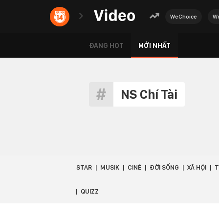
WeChoice
We
ĐANG HOT
MỚI NHẤT
NS Chí Tài
STAR
MUSIK
CINÉ
ĐỜI SỐNG
XÃ HỘI
T
QUIZZ