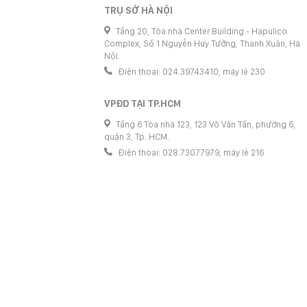
TRỤ SỞ HÀ NỘI
Tầng 20, Tòa nhà Center Building - Hapulico
Complex, Số 1 Nguyễn Huy Tưởng, Thanh Xuân, Hà
Nội.
Điện thoại: 024.39743410, máy lẻ 230
VPĐD TẠI TP.HCM
Tầng 6 Tòa nhà 123, 123 Võ Văn Tần, phường 6,
quận 3, Tp. HCM.
Điện thoại: 028.73077979, máy lẻ 216