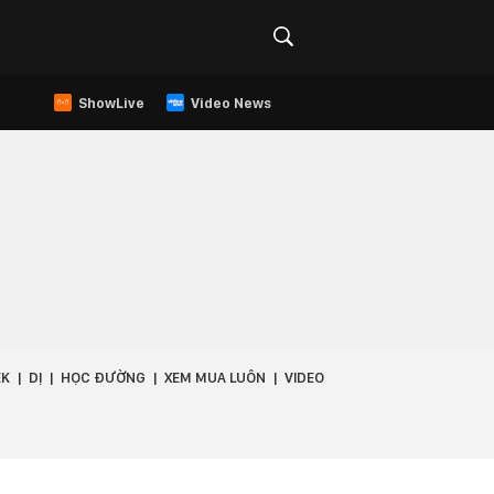
ShowLive
Video News
EK
DỊ
HỌC ĐƯỜNG
XEM MUA LUÔN
VIDEO