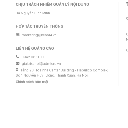
CHỊU TRÁCH NHIỆM QUẢN LÝ NỘI DUNG
Bà Nguyễn Bích Minh.
©
HỢP TÁC TRUYỀN THÔNG
T
C
marketing@kenh14.vn
N
LIÊN HỆ QUẢNG CÁO
G
T
0942 86 11 33
giaitrixahoi@admicro.vn
Tầng 20, Tòa nhà Center Building - Hapulico Complex,
Số 1 Nguyễn Huy Tưởng, Thanh Xuân, Hà Nội.
Chính sách bảo mật