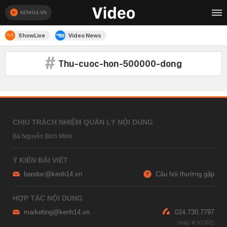
KENH14.VN
ShowLive
Video News
Thu-cuoc-hon-500000-dong
CHỊU TRÁCH NHIỆM QUẢN LÝ NỘI DUNG
Bà Nguyễn Bích Minh
Ý KIẾN BÀI VIẾT
bandoc@kenh14.vn
Câu hỏi thường gặp
HỢP TÁC NỘI DUNG
marketing@kenh14.vn
024.730.7797