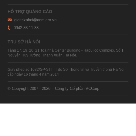
HỖ TRỢ QUẢNG CÁO
giaitrixahoi@admicro.vn
0942.86.11.33
TRỤ SỞ HÀ NỘI
Tầng 17, 19, 20, 21 Toà nhà Center Building - Hapulico Complex, Số 1
Nguyễn Huy Tưởng, Thanh Xuân, Hà Nội.
Giấy phép số 1082/GP-STTTT do Sở Thông tin và Truyền thông Hà Nội
cấp ngày 16 tháng 4 năm 2014
© Copyright 2007 - 2026 – Công ty Cổ phần VCCorp