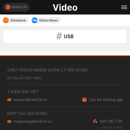
KENH14.VN
ShowLive
Video News
USB
CHỊU TRÁCH NHIỆM QUẢN LÝ NỘI DUNG
Bà Nguyễn Bích Minh
Ý KIẾN BÀI VIẾT
bandoc@kenh14.vn
Câu hỏi thường gặp
HỢP TÁC NỘI DUNG
marketing@kenh14.vn
024.730.7797