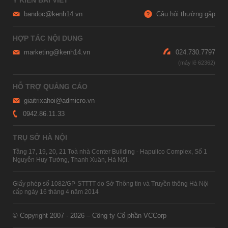
bandoc@kenh14.vn
Câu hỏi thường gặp
HỢP TÁC NỘI DUNG
marketing@kenh14.vn
024.730.7797
HỖ TRỢ QUẢNG CÁO
giaitrixahoi@admicro.vn
0942.86.11.33
TRỤ SỞ HÀ NỘI
Tầng 17, 19, 20, 21 Toà nhà Center Building - Hapulico Complex, Số 1
Nguyễn Huy Tưởng, Thanh Xuân, Hà Nội.
Giấy phép số 1082/GP-STTTT do Sở Thông tin và Truyền thông Hà Nội
cấp ngày 16 tháng 4 năm 2014
© Copyright 2007 - 2026 – Công ty Cổ phần VCCorp