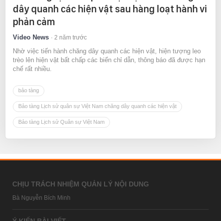
dây quanh các hiện vật sau hàng loạt hành vi
phản cảm
Video News
2 năm trước
Nhờ việc tiến hành chăng dây quanh các hiện vật, hiện tượng leo
trèo lên hiện vật bất chấp các biển chỉ dẫn, thông báo đã được hạn
chế rất nhiều.
bảo tàng
Bảo tàng Lịch sử quân sự Việt Nam chăng dây quanh các hiện vật
Bảo tàng Lịch sử Quân sự Việt Nam
CHỊU TRÁCH NHIỆM QUẢN LÝ NỘI DUNG
Bà Nguyễn Bích Minh
Ý KIẾN BÀI VIẾT