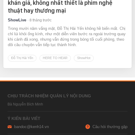
khán giả, không nhất thiết là phim nghệ
thuật hay thương mại
ShowLive
8 tháng trước
Trong mười năm vắng mặt, Đỗ Thị Hải Yến không hề biến mất. Chị
chỉ lùi khỏi ống kính, như một diễn viên bước ra ngoài trường quay
khi cảnh đã xong, nhưng vẫn đứng trong bóng tối cuối phòng, theo
dõi câu chuyện vẫn tiếp tục thành hình.
Đỗ Thị Hải Yến
HERE TO HEAR
ShowHot
CHỊU TRÁCH NHIỆM QUẢN LÝ NỘI DUNG
Bà Nguyễn Bích Minh
Ý KIẾN BÀI VIẾT
bandoc@kenh14.vn
Câu hỏi thường gặp