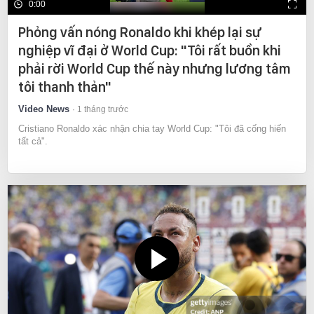
0:00
Phỏng vấn nóng Ronaldo khi khép lại sự
nghiệp vĩ đại ở World Cup: "Tôi rất buồn khi
phải rời World Cup thế này nhưng lương tâm
tôi thanh thản"
Video News
1 tháng trước
Cristiano Ronaldo xác nhận chia tay World Cup: "Tôi đã cống hiến
tất cả".