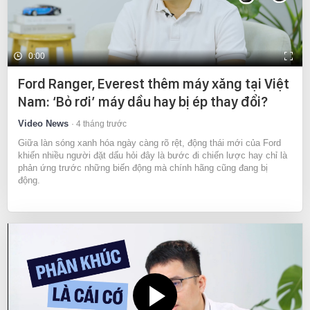
0:00
Ford Ranger, Everest thêm máy xăng tại Việt
Nam: ‘Bỏ rơi’ máy dầu hay bị ép thay đổi?
Video News
4 tháng trước
Giữa làn sóng xanh hóa ngày càng rõ rệt, động thái mới của Ford
khiến nhiều người đặt dấu hỏi đây là bước đi chiến lược hay chỉ là
phản ứng trước những biến động mà chính hãng cũng đang bị
động.