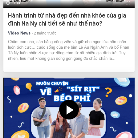
0:00
Hành trình từ nhà đẹp đến nhà khỏe của gia
đình Na Ny chi tiết sẽ như thế nào?
Video News
2 tháng trước
Chăm con nhỏ, cân bằng công việc và giữ cho ngọn lửa hôn nhân
luôn tích cực... cuộc sống của mẹ bỉm Lê Âu Ngân Anh và bố Phan
Tô Ny luôn nhận được sự đồng cảm từ rất nhiều gia đình trẻ. Tuy
nhiên, liệu một không gian sống gọn gàng đã chắc chắn là...