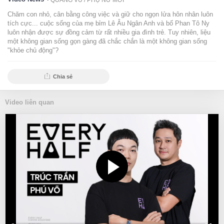
QUANG VŨ /
PHỤ NỮ MỚI
Chăm con nhỏ, cân bằng công việc và giữ cho ngọn lửa hôn nhân luôn
tích cực... cuộc sống của mẹ bỉm Lê Âu Ngân Anh và bố Phan Tô Ny
luôn nhận được sự đồng cảm từ rất nhiều gia đình trẻ. Tuy nhiên, liệu
một không gian sống gọn gàng đã chắc chắn là một không gian sống
"khỏe chủ động"?
Chia sẻ
Video liên quan