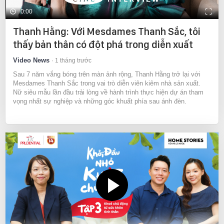
0:00
Thanh Hằng: Với Mesdames Thanh Sắc, tôi
thấy bản thân có đột phá trong diễn xuất
Video News
1 tháng trước
Sau 7 năm vắng bóng trên màn ảnh rộng, Thanh Hằng trở lại với
Mesdames Thanh Sắc trong vai trò diễn viên kiêm nhà sản xuất.
Nữ siêu mẫu lần đầu trải lòng về hành trình thực hiện dự án tham
vọng nhất sự nghiệp và những góc khuất phía sau ánh đèn.