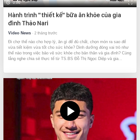
0:00
Hành trình "thiết kế" bữa ăn khỏe của gia
đình Thảo Nari
Video News
2 tháng trước
Đi chợ thế nào cho hợp lý, ăn gì để đủ chất, chọn món ra sao để
vừa tiết kiệm vừa tốt cho sức khỏe? Dinh dưỡng đóng vai trò như
thế nào trong việc bảo vệ sức khỏe cho bản thân và gia đình? Cùng
lắng nghe chia sẻ thực tế từ TS.BS Đỗ Thị Ngọc Diệp và gia...