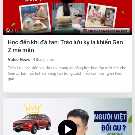
0:00
Học đến khi đá tan: Trào lưu kỳ lạ khiến Gen
Z mê mẩn
Video News
4 tháng trước
Trào lưu 'học đến khi đá tan' mang lại động lực học tập mới mẻ cho
Gen Z, làm nổi bật sự sáng tạo trong cách tiếp cận thời gian hiệu
quả.