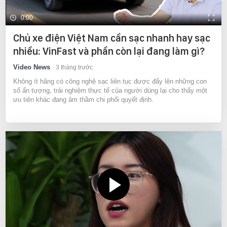
0:00
Chủ xe điện Việt Nam cần sạc nhanh hay sạc
nhiều: VinFast và phần còn lại đang làm gì?
Video News
3 tháng trước
Không ít hãng có công nghệ sạc liên tục được đẩy lên những con
số ấn tượng, trải nghiệm thực tế của người dùng lại cho thấy một
ưu tiên khác đang âm thầm chi phối quyết định.