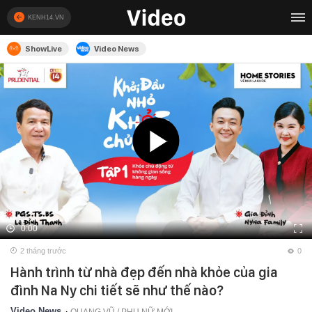
KENH14.VN
ShowLive
Video News
0:00
2 tháng trước
0
Hành trình từ nhà đẹp đến nhà khỏe của gia
đình Na Ny chi tiết sẽ như thế nào?
Video News