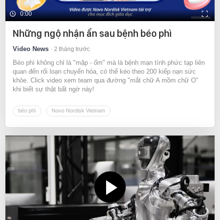
0:00
Những ngộ nhận ẩn sau bệnh béo phì
Video News
2 tháng trước
Béo phì không chỉ là "mập - ốm" mà là bệnh mạn tính phức tạp liên
quan đến rối loạn chuyển hóa, có thể kéo theo 200 kiếp nạn sức
khỏe. Click video xem team qua đường "mắt chữ A mồm chữ O"
khi biết sự thật bất ngờ này!
béo phì
Novo Nordisk Vietnam