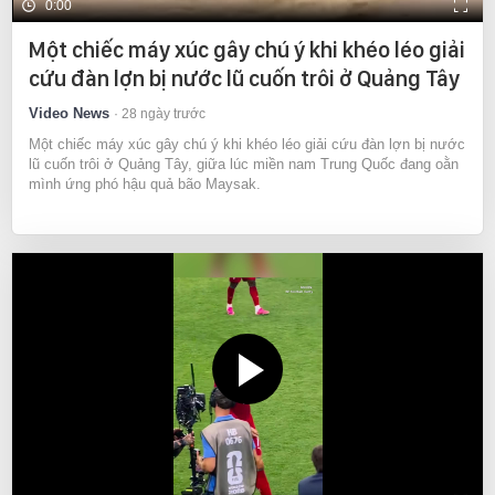
0:00
Một chiếc máy xúc gây chú ý khi khéo léo giải
cứu đàn lợn bị nước lũ cuốn trôi ở Quảng Tây
Video News
28 ngày trước
Một chiếc máy xúc gây chú ý khi khéo léo giải cứu đàn lợn bị nước
lũ cuốn trôi ở Quảng Tây, giữa lúc miền nam Trung Quốc đang oằn
mình ứng phó hậu quả bão Maysak.