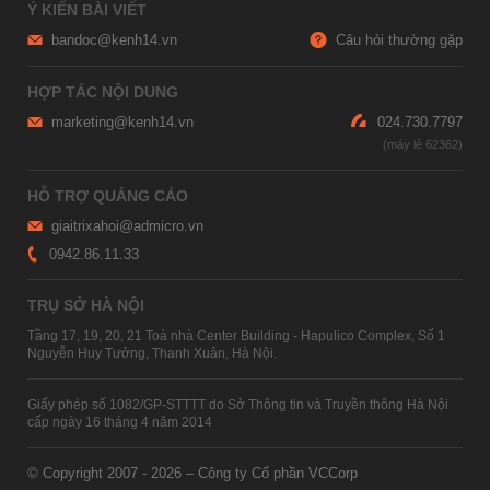
Ý KIẾN BÀI VIẾT
bandoc@kenh14.vn
Câu hỏi thường gặp
HỢP TÁC NỘI DUNG
marketing@kenh14.vn
024.730.7797
HỖ TRỢ QUẢNG CÁO
giaitrixahoi@admicro.vn
0942.86.11.33
TRỤ SỞ HÀ NỘI
Tầng 17, 19, 20, 21 Toà nhà Center Building - Hapulico Complex, Số 1
Nguyễn Huy Tưởng, Thanh Xuân, Hà Nội.
Giấy phép số 1082/GP-STTTT do Sở Thông tin và Truyền thông Hà Nội
cấp ngày 16 tháng 4 năm 2014
© Copyright 2007 - 2026 – Công ty Cổ phần VCCorp