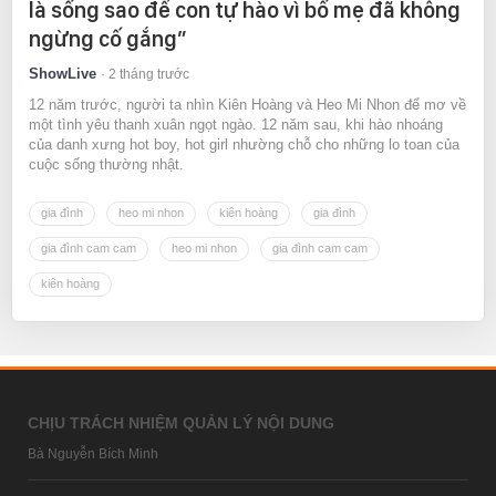
là sống sao để con tự hào vì bố mẹ đã không
ngừng cố gắng”
ShowLive
2 tháng trước
12 năm trước, người ta nhìn Kiên Hoàng và Heo Mi Nhon để mơ về
một tình yêu thanh xuân ngọt ngào. 12 năm sau, khi hào nhoáng
của danh xưng hot boy, hot girl nhường chỗ cho những lo toan của
cuộc sống thường nhật.
gia đình
heo mi nhon
kiên hoàng
gia đình
gia đình cam cam
heo mi nhon
gia đình cam cam
kiên hoàng
CHỊU TRÁCH NHIỆM QUẢN LÝ NỘI DUNG
Bà Nguyễn Bích Minh