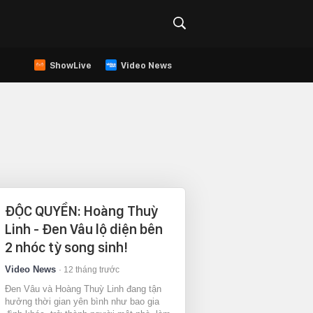
ShowLive
Video News
ĐỘC QUYỀN: Hoàng Thuỳ
Linh - Đen Vâu lộ diện bên
2 nhóc tỳ song sinh!
Video News
12 tháng trước
Đen Vâu và Hoàng Thuỳ Linh đang tận
hưởng thời gian yên bình như bao gia