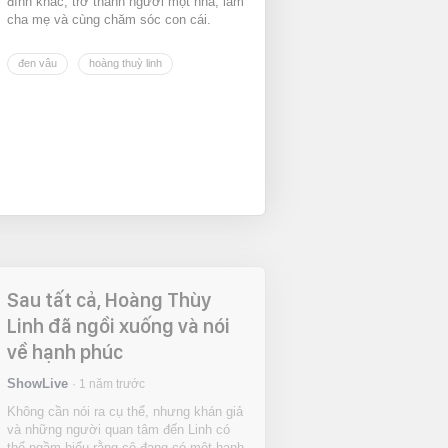
đình khác, trở thành người một nhà, làm
cha mẹ và cùng chăm sóc con cái.
đen vâu
hoàng thuỳ linh
Sau tất cả, Hoàng Thùy
Linh đã ngồi xuống và nói
về hạnh phúc
ShowLive
1 năm trước
Không cần nói ra cụ thể, nhưng khán giả
và những người quan tâm đến Linh có
thể ngầm hiểu rằng cô đang có một hạnh