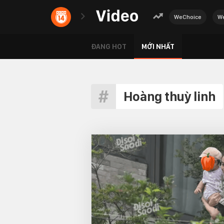
WeChoice
We
ĐANG HOT
MỚI NHẤT
Hoàng thuỳ linh