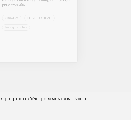
phúc tròn đầy.
ShowHot
HERE TO HEAR
hoàng thuỳ linh
EK
DỊ
HỌC ĐƯỜNG
XEM MUA LUÔN
VIDEO