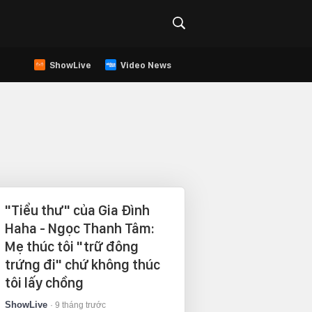
ShowLive
Video News
"Tiểu thư" của Gia Đình
Haha - Ngọc Thanh Tâm:
Mẹ thúc tôi "trữ đông
trứng đi" chứ không thúc
tôi lấy chồng
ShowLive
9 tháng trước