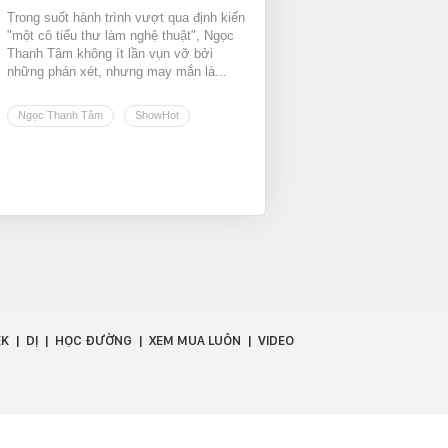
Trong suốt hành trình vượt qua định kiến
"một cô tiểu thư làm nghệ thuật", Ngọc
Thanh Tâm không ít lần vụn vỡ bởi
những phán xét, nhưng may mắn là...
Ngọc Thanh Tâm
ShowHot
EK
DỊ
HỌC ĐƯỜNG
XEM MUA LUÔN
VIDEO