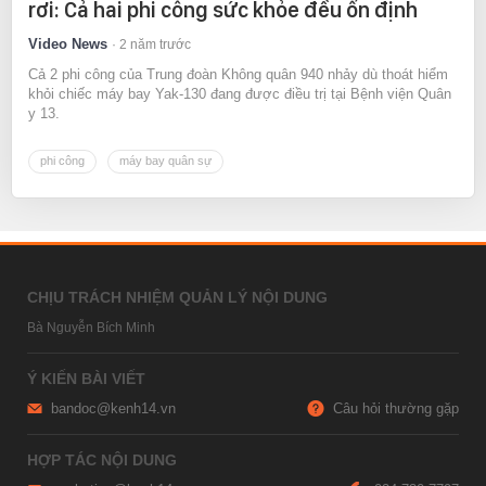
rơi: Cả hai phi công sức khỏe đều ổn định
Video News
2 năm trước
Cả 2 phi công của Trung đoàn Không quân 940 nhảy dù thoát hiểm
khỏi chiếc máy bay Yak-130 đang được điều trị tại Bệnh viện Quân
y 13.
phi công
máy bay quân sự
CHỊU TRÁCH NHIỆM QUẢN LÝ NỘI DUNG
Bà Nguyễn Bích Minh
Ý KIẾN BÀI VIẾT
bandoc@kenh14.vn
Câu hỏi thường gặp
HỢP TÁC NỘI DUNG