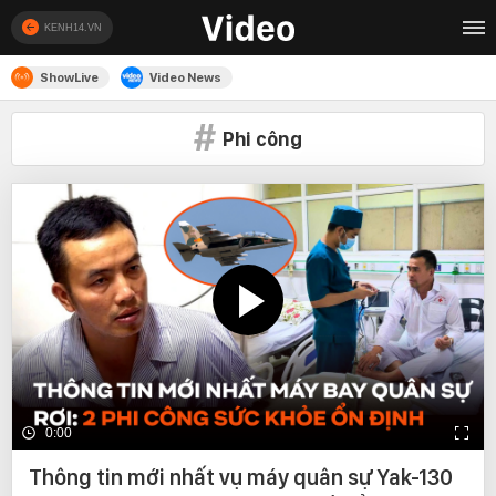
KENH14.VN
ShowLive
Video News
Phi công
0:00
Thông tin mới nhất vụ máy quân sự Yak-130