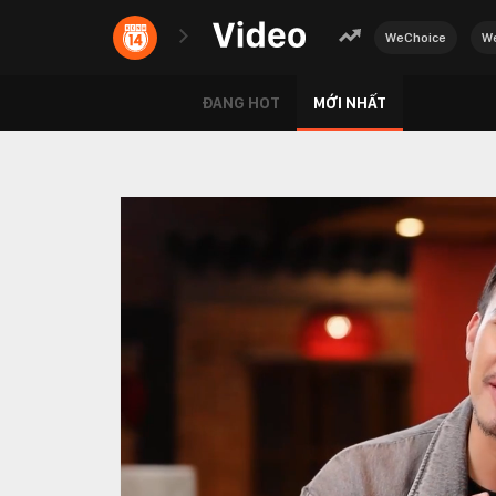
WeChoice
We
ĐANG HOT
MỚI NHẤT