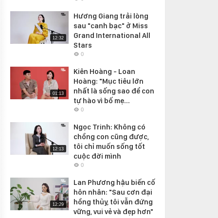
Hương Giang trải lòng
sau "canh bạc" ở Miss
Grand International All
12:32
Stars
0
Kiên Hoàng - Loan
Hoàng: "Mục tiêu lớn
nhất là sống sao để con
01:13
tự hào vì bố mẹ...
0
Ngọc Trinh: Không có
chồng con cũng được,
tôi chỉ muốn sống tốt
12:13
cuộc đời mình
0
Lan Phương hậu biến cố
hôn nhân: "Sau cơn đại
hồng thủy, tôi vẫn đứng
12:29
vững, vui vẻ và đẹp hơn"