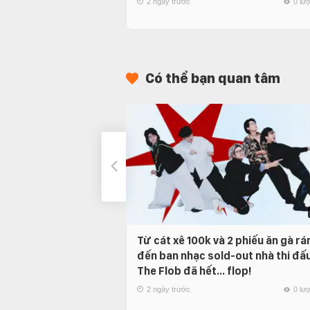
2 ngày trước
0 lư
Có thể bạn quan tâm
Từ cát xê 100k và 2 phiếu ăn gà rá
đến ban nhạc sold-out nhà thi đấu
The Flob đã hết… flop!
2 ngày trước
0 lư