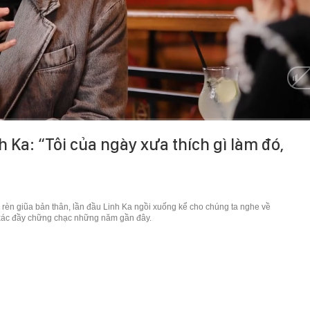
HD
Auto
 Ka: “Tôi của ngày xưa thích gì làm đó,
 rèn giũa bản thân, lần đầu Linh Ka ngồi xuống kể cho chúng ta nghe về
 xác đầy chững chạc những năm gần đây.