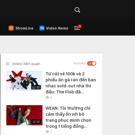
9
ShowLive
Video News
Video liên quan
Autoplay
Từ cát xê 100k và 2
phiếu ăn gà rán đến ban
nhạc sold-out nhà thi
12:27
đấu: The Flob đã...
0
WEAN: Tôi thường chỉ
cảm thấy ổn với bộ
trang phục mình chọn
12:19
trong 1 tiếng đồng...
0