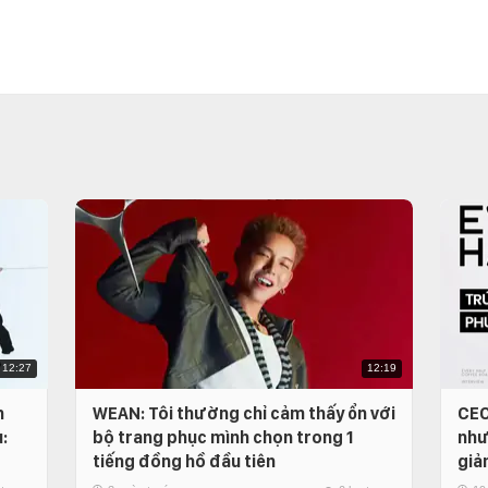
12:27
12:19
n
WEAN: Tôi thường chỉ cảm thấy ổn với
CEO
:
bộ trang phục mình chọn trong 1
như
tiếng đồng hồ đầu tiên
giả