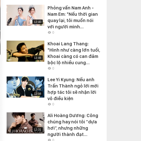
Phỏng vấn Nam Anh -
Nam Em: "Nếu thời gian
quay lại, tôi muốn nói
12:40
với người mình...
0
Khoai Lang Thang:
"Hình như càng lớn tuổi,
Khoai càng có can đảm
12:46
bộc lộ nhiều cung...
0
Lee Yi Kyung: Nếu anh
Trấn Thành ngỏ lời mời
hợp tác tôi sẽ nhận lời
12:08
vô điều kiện
0
Ali Hoàng Dương: Công
chúng hay nói tôi “dựa
hơi”, nhưng những
12:31
người thành đạt...
0