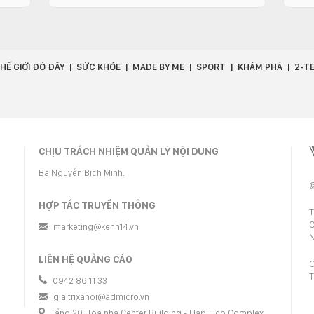
HẾ GIỚI ĐÓ ĐÂY
SỨC KHỎE
MADE BY ME
SPORT
KHÁM PHÁ
2-T
CHỊU TRÁCH NHIỆM QUẢN LÝ NỘI DUNG
Bà Nguyễn Bích Minh.
©
HỢP TÁC TRUYỀN THÔNG
T
C
marketing@kenh14.vn
N
LIÊN HỆ QUẢNG CÁO
G
T
0942 86 11 33
giaitrixahoi@admicro.vn
Tầng 20, Tòa nhà Center Building - Hapulico Complex,