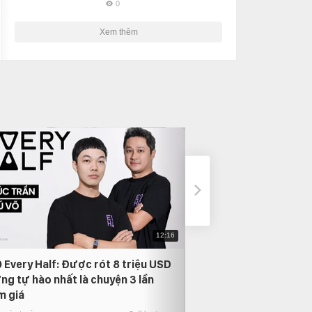
0
Xem thêm
12:16
 Every Half: Được rót 8 triệu USD
Phỏng vấn Nam Anh
ng tự hào nhất là chuyện 3 lần
thời gian quay lại, 
m giá
người mình yêu nhất