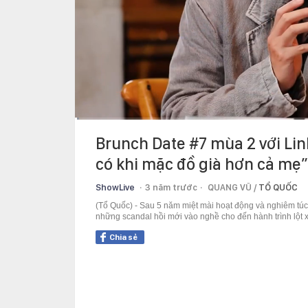
Current
0:13
/
Duration
48:20
Brunch Date #7 mùa 2 với Linh
Time
có khi mặc đồ già hơn cả mẹ”
ShowLive
3 năm trước
QUANG VŨ /
TỔ QUỐC
(Tổ Quốc) - Sau 5 năm miệt mài hoạt động và nghiêm túc
những scandal hồi mới vào nghề cho đến hành trình lột
Chia sẻ