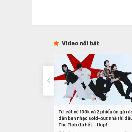
Video nổi bật
Từ cát xê 100k và 2 phiếu ăn gà rá
đến ban nhạc sold-out nhà thi đấu
The Flob đã hết… flop!