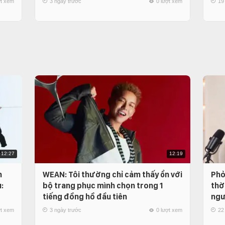
ợt xem
3 ngày trước
0 lượt xem
19
12:27
12:19
n
WEAN: Tôi thường chỉ cảm thấy ổn với
Phỏ
:
bộ trang phục mình chọn trong 1
thời
tiếng đồng hồ đầu tiên
ngư
ợt xem
3 ngày trước
0 lượt xem
22