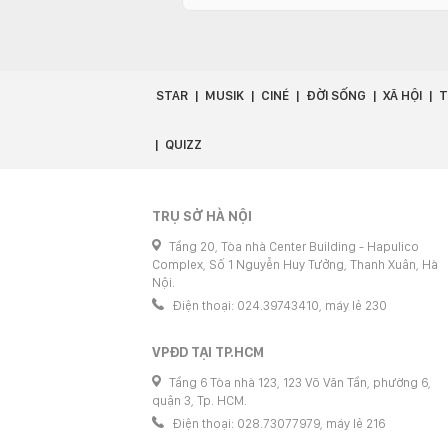
STAR
MUSIK
CINÉ
ĐỜI SỐNG
XÃ HỘI
T
QUIZZ
TRỤ SỞ HÀ NỘI
Tầng 20, Tòa nhà Center Building - Hapulico
Complex, Số 1 Nguyễn Huy Tưởng, Thanh Xuân, Hà
Nội.
Điện thoại: 024.39743410, máy lẻ 230
VPĐD TẠI TP.HCM
Tầng 6 Tòa nhà 123, 123 Võ Văn Tần, phường 6,
quận 3, Tp. HCM.
Điện thoại: 028.73077979, máy lẻ 216