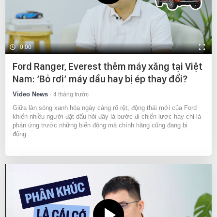
0:00
Ford Ranger, Everest thêm máy xăng tại Việt
Nam: ‘Bỏ rơi’ máy dầu hay bị ép thay đổi?
Video News
4 tháng trước
Giữa làn sóng xanh hóa ngày càng rõ rệt, động thái mới của Ford
khiến nhiều người đặt dấu hỏi đây là bước đi chiến lược hay chỉ là
phản ứng trước những biến động mà chính hãng cũng đang bị
động.