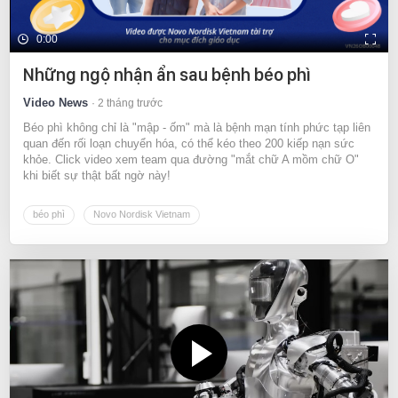
0:00
Những ngộ nhận ẩn sau bệnh béo phì
Video News
2 tháng trước
Béo phì không chỉ là "mập - ốm" mà là bệnh mạn tính phức tạp liên
quan đến rối loạn chuyển hóa, có thể kéo theo 200 kiếp nạn sức
khỏe. Click video xem team qua đường "mắt chữ A mồm chữ O"
khi biết sự thật bất ngờ này!
béo phì
Novo Nordisk Vietnam