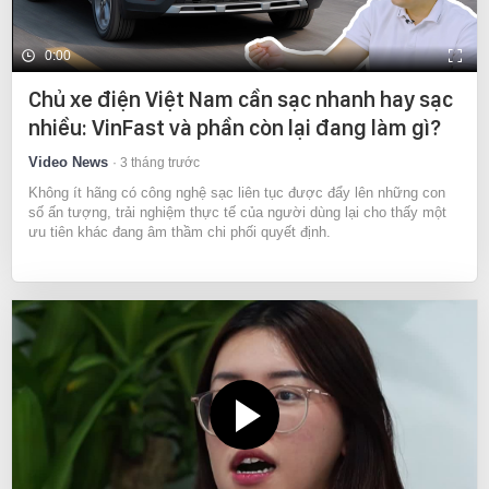
0:00
Chủ xe điện Việt Nam cần sạc nhanh hay sạc
nhiều: VinFast và phần còn lại đang làm gì?
Video News
3 tháng trước
Không ít hãng có công nghệ sạc liên tục được đẩy lên những con
số ấn tượng, trải nghiệm thực tế của người dùng lại cho thấy một
ưu tiên khác đang âm thầm chi phối quyết định.