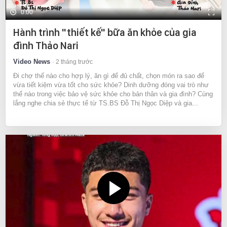
0:00
Hành trình "thiết kế" bữa ăn khỏe của gia
đình Thảo Nari
Video News
2 tháng trước
Đi chợ thế nào cho hợp lý, ăn gì để đủ chất, chọn món ra sao để
vừa tiết kiệm vừa tốt cho sức khỏe? Dinh dưỡng đóng vai trò như
thế nào trong việc bảo vệ sức khỏe cho bản thân và gia đình? Cùng
lắng nghe chia sẻ thực tế từ TS.BS Đỗ Thị Ngọc Diệp và gia...