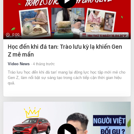
0:00
Học đến khi đá tan: Trào lưu kỳ lạ khiến Gen
Z mê mẩn
Video News
4 tháng trước
Trào lưu 'học đến khi đá tan' mang lại động lực học tập mới mẻ cho
Gen Z, làm nổi bật sự sáng tạo trong cách tiếp cận thời gian hiệu
quả.