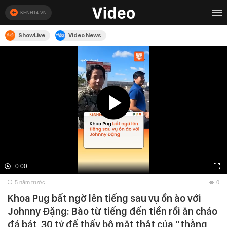
KENH14.VN
ShowLive
Video News
0:00
5 năm trước
0
Khoa Pug bất ngờ lên tiếng sau vụ ồn ào với
Johnny Đặng: Bào từ tiếng đến tiền rồi ăn cháo
đá bát, 30 tỷ để thấy bộ mặt thật của "thằng