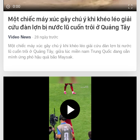
0:00
Một chiếc máy xúc gây chú ý khi khéo léo giải
cứu đàn lợn bị nước lũ cuốn trôi ở Quảng Tây
Video News
28 ngày trước
Một chiếc máy xúc gây chú ý khi khéo léo giải cứu đàn lợn bị nước
lũ cuốn trôi ở Quảng Tây, giữa lúc miền nam Trung Quốc đang oằn
mình ứng phó hậu quả bão Maysak.