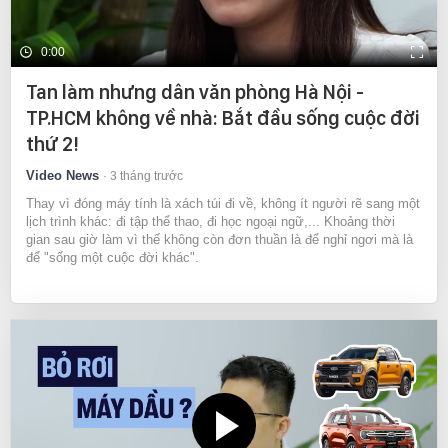
0:00
Tan làm nhưng dân văn phòng Hà Nội -
TP.HCM không về nhà: Bắt đầu sống cuộc đời
thứ 2!
Video News
3 tháng trước
Thay vì đóng máy tính là xách túi đi về, không ít người rẽ sang một
lịch trình khác: đi tập thể thao, đi học ngoại ngữ,... Khoảng thời
gian sau giờ làm vì thế không còn đơn thuần là để nghỉ ngơi mà là
để "sống một cuộc đời khác".