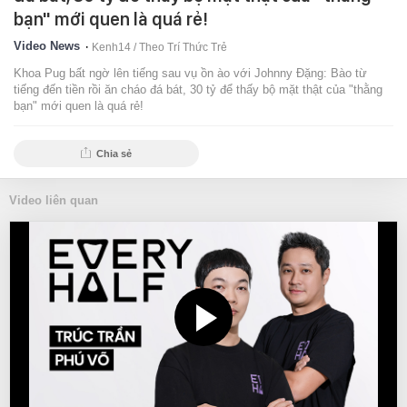
bạn" mới quen là quá rẻ!
Video News
Kenh14 /
Theo Trí Thức Trẻ
Khoa Pug bất ngờ lên tiếng sau vụ ồn ào với Johnny Đặng: Bào từ
tiếng đến tiền rồi ăn cháo đá bát, 30 tỷ để thấy bộ mặt thật của "thằng
bạn" mới quen là quá rẻ!
Chia sẻ
Video liên quan