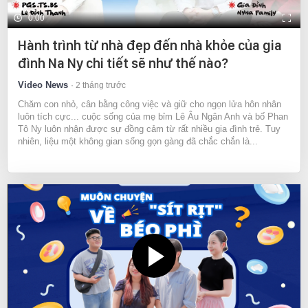
0:00
Hành trình từ nhà đẹp đến nhà khỏe của gia
đình Na Ny chi tiết sẽ như thế nào?
Video News
2 tháng trước
Chăm con nhỏ, cân bằng công việc và giữ cho ngọn lửa hôn nhân
luôn tích cực... cuộc sống của mẹ bỉm Lê Âu Ngân Anh và bố Phan
Tô Ny luôn nhận được sự đồng cảm từ rất nhiều gia đình trẻ. Tuy
nhiên, liệu một không gian sống gọn gàng đã chắc chắn là...