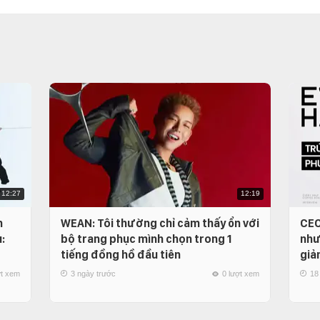
12:27
12:19
n
WEAN: Tôi thường chỉ cảm thấy ổn với
CEO
:
bộ trang phục mình chọn trong 1
như
tiếng đồng hồ đầu tiên
giả
ợt xem
3 ngày trước
0 lượt xem
18