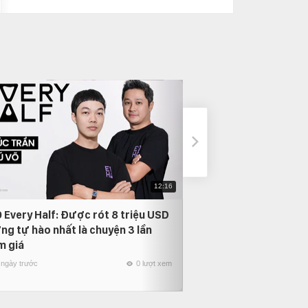
12:16
 Every Half: Được rót 8 triệu USD
Phỏng vấn Nam Anh
ng tự hào nhất là chuyện 3 lần
thời gian quay lại, 
m giá
người mình yêu nhất
 ngày trước
0 lượt xem
22 ngày trước