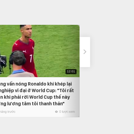
12:01
ng vấn nóng Ronaldo khi khép lại
Neymar bật khóc t
nghiệp vĩ đại ở World Cup: "Tôi rất
Vũ điệu Samba cuố
n khi phải rời World Cup thế này
1 tháng trước
ng lương tâm tôi thanh thản"
tháng trước
0 lượt xem