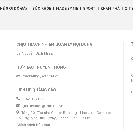
HẾ GIỚI ĐÓ ĐÂY
SỨC KHỎE
MADE BY ME
SPORT
KHÁM PHÁ
2-T
CHỊU TRÁCH NHIỆM QUẢN LÝ NỘI DUNG
Bà Nguyễn Bích Minh.
©
HỢP TÁC TRUYỀN THÔNG
T
C
marketing@kenh14.vn
N
LIÊN HỆ QUẢNG CÁO
G
T
0942 86 11 33
giaitrixahoi@admicro.vn
Tầng 20, Tòa nhà Center Building - Hapulico Complex,
Số 1 Nguyễn Huy Tưởng, Thanh Xuân, Hà Nội.
Chính sách bảo mật