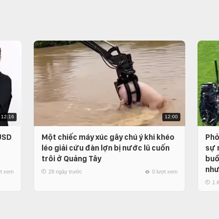
12:16
12:00
 USD
Một chiếc máy xúc gây chú ý khi khéo
Phỏ
léo giải cứu đàn lợn bị nước lũ cuốn
sự 
trôi ở Quảng Tây
buồ
như
ợt xem
28 ngày trước
0 lượt xem
1 