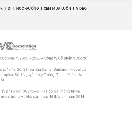
EK
DỊ
HỌC ĐƯỜNG
XEM MUA LUÔN
VIDEO
 Copyright 2008 - 2026 –
Công ty Cổ phần VCCorp
ầng 17, 19, 20, 21 Tòa nhà Center Building - Hapulico
omplex, Số 1 Nguyễn Huy Tưởng, Thanh Xuân, Hà
ội.
iấy phép số 1082/GP-STTTT do Sở Thông tin và
ruyền thông Hà Nội cấp ngày 16 tháng 4 năm 2014