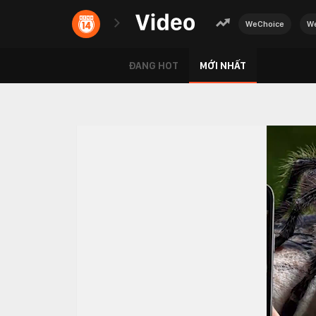
WeChoice
We
ĐANG HOT
MỚI NHẤT