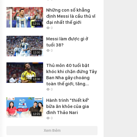
Những con số khẳng
định Messi là cầu thủ vĩ
đại nhất thế giới
12:01
0
Messi làm được gì ở
tuổi 38?
0
12:00
Thủ môn 40 tuổi bật
khóc khi chặn đứng Tây
Ban Nha gây choáng
12:00
toàn thế giới, tăng...
0
Hành trình "thiết kế"
bữa ăn khỏe của gia
đình Thảo Nari
12:21
0
Xem thêm