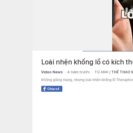
Current
0:13
/
Duration
0:57
Loài nhện khổng lồ có kích 
Time
Video News
4 năm trước
TÚ ANH /
THỂ THAO V
Không giăng mạng, nhưng loài nhện khổng lồ Theraphosa 
Chia sẻ