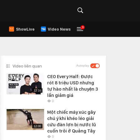
9
ShowLive
Video News
Video liên quan
Autoplay
CEO Every Half: Được
rót 8 triệu USD nhưng
tự hào nhất là chuyện 3
12:16
lần giảm giá
0
Một chiếc máy xúc gây
chú ý khi khéo léo giải
cứu đàn lợn bị nước lũ
12:00
cuốn trôi ở Quảng Tây
0