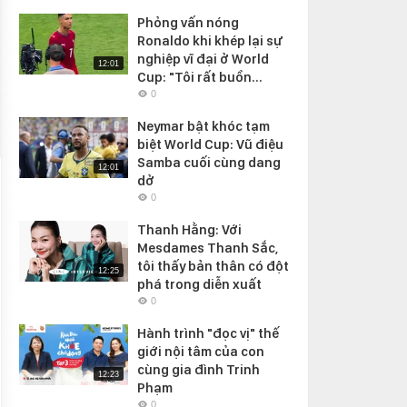
Phỏng vấn nóng
Ronaldo khi khép lại sự
nghiệp vĩ đại ở World
12:01
Cup: "Tôi rất buồn...
0
Neymar bật khóc tạm
biệt World Cup: Vũ điệu
Samba cuối cùng dang
12:01
dở
0
Thanh Hằng: Với
Mesdames Thanh Sắc,
tôi thấy bản thân có đột
12:25
phá trong diễn xuất
0
Hành trình "đọc vị" thế
giới nội tâm của con
cùng gia đình Trinh
12:23
Phạm
0