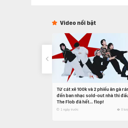
Video nổi bật
Từ cát xê 100k và 2 phiếu ăn gà rá
đến ban nhạc sold-out nhà thi đấu
The Flob đã hết… flop!
1 ngày trước
0 lư