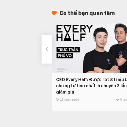
Có thể bạn quan tâm
CEO Every Half: Được rót 8 triệu
nhưng tự hào nhất là chuyện 3 lần
giảm giá
18 ngày trước
0 lư