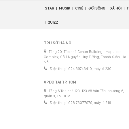
STAR
MUSIK
CINÉ
ĐỜI SỐNG
XÃ HỘI
T
QUIZZ
TRỤ SỞ HÀ NỘI
Tầng 20, Tòa nhà Center Building - Hapulico
Complex, Số 1 Nguyễn Huy Tưởng, Thanh Xuân, Hà
Nội.
Điện thoại: 024.39743410, máy lẻ 230
VPĐD TẠI TP.HCM
Tầng 6 Tòa nhà 123, 123 Võ Văn Tần, phường 6,
quận 3, Tp. HCM.
Điện thoại: 028.73077979, máy lẻ 216