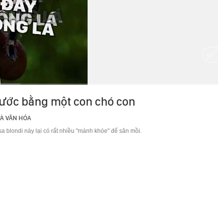
HD
Auto
thước bằng một con chó con
À VĂN HÓA
blondi này lại có rất nhiều "mánh khóe" để săn mồi.