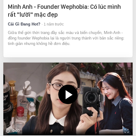
Minh Anh - Founder Wephobia: Có lúc mình
rất "lười" mặc đẹp
Cái Gì Đang Hot?
1 năm trước
Giữa thế giới thời trang đầy sắc màu và biến chuyển, Minh Anh -
đồng founder Wephobia lại là người trung thành với bản sắc riêng:
tinh giản nhưng không hề đơn điệu.
0:00