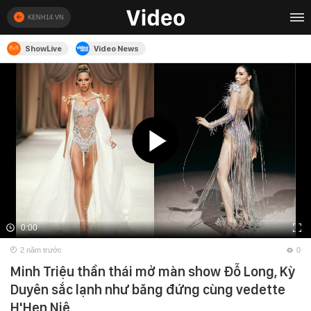
KENH14.VN
ShowLive
Video News
0:00
2 năm trước
0
Minh Triệu thần thái mở màn show Đỗ Long, Kỳ
Duyên sắc lạnh như băng đứng cùng vedette
H'Hen Niê