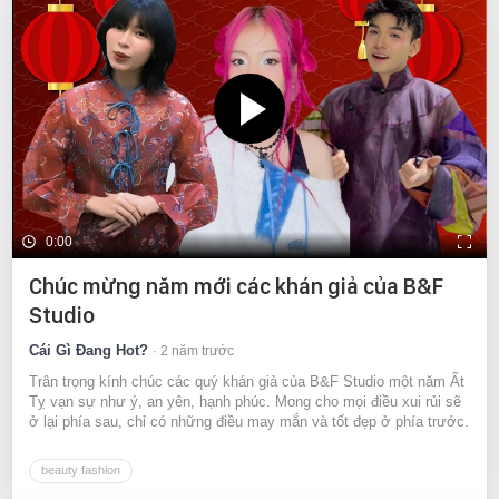
0:00
Chúc mừng năm mới các khán giả của B&F
Studio
Cái Gì Đang Hot?
2 năm trước
Trân trọng kính chúc các quý khán giả của B&F Studio một năm Ất
Tỵ vạn sự như ý, an yên, hạnh phúc. Mong cho mọi điều xui rủi sẽ
ở lại phía sau, chỉ có những điều may mắn và tốt đẹp ở phía trước.
beauty fashion