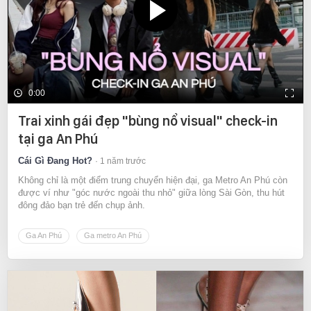
0:00
Trai xinh gái đẹp "bùng nổ visual" check-in
tại ga An Phú
Cái Gì Đang Hot?
1 năm trước
Không chỉ là một điểm trung chuyển hiện đại, ga Metro An Phú còn
được ví như "góc nước ngoài thu nhỏ" giữa lòng Sài Gòn, thu hút
đông đảo bạn trẻ đến chụp ảnh.
Ga An Phú
Ga metro An Phú