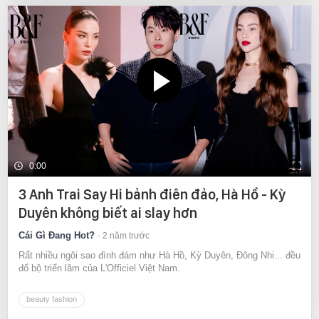
0:00
3 Anh Trai Say Hi bảnh điên đảo, Hà Hồ - Kỳ
Duyên không biết ai slay hơn
Cái Gì Đang Hot?
2 năm trước
Rất nhiều ngôi sao đình đám như Hà Hồ, Kỳ Duyên, Đông Nhi... đều
đổ bộ triển lãm của L'Officiel Việt Nam.
beauty fashion