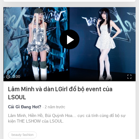
0:00
Lâm Minh và dàn LGirl đổ bộ event của
LSOUL
Cái Gì Đang Hot?
2 năm trước
Lâm Minh, Hiền Hồ, Bùi Quỳnh Hoa… cực cá tính cùng đổ bộ sự
kiện THE LSHOW của LSOUL.
beauty fashion