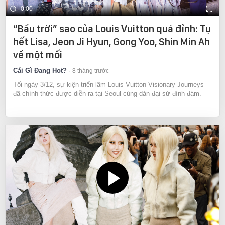
0:00
“Bầu trời” sao của Louis Vuitton quá đỉnh: Tụ
hết Lisa, Jeon Ji Hyun, Gong Yoo, Shin Min Ah
về một mối
Cái Gì Đang Hot?
8 tháng trước
Tối ngày 3/12, sự kiện triển lãm Louis Vuitton Visionary Journeys
đã chính thức được diễn ra tại Seoul cùng dàn đại sứ đình đám.