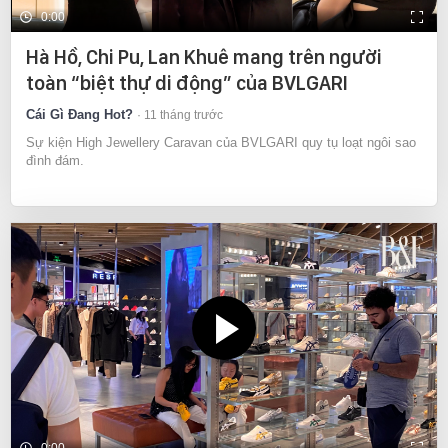
0:00
Hà Hồ, Chi Pu, Lan Khuê mang trên người
toàn “biệt thự di động” của BVLGARI
Cái Gì Đang Hot?
11 tháng trước
Sự kiện High Jewellery Caravan của BVLGARI quy tụ loạt ngôi sao
đình đám.
0:00