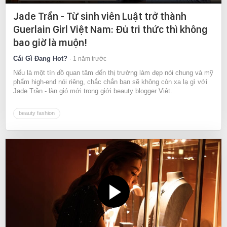
Jade Trần - Từ sinh viên Luật trở thành
Guerlain Girl Việt Nam: Đủ tri thức thì không
bao giờ là muộn!
Cái Gì Đang Hot?
1 năm trước
Nếu là một tín đồ quan tâm đến thị trường làm đẹp nói chung và mỹ
phẩm high-end nói riêng, chắc chắn bạn sẽ không còn xa lạ gì với
Jade Trần - làn gió mới trong giới beauty blogger Việt.
beauty fashion