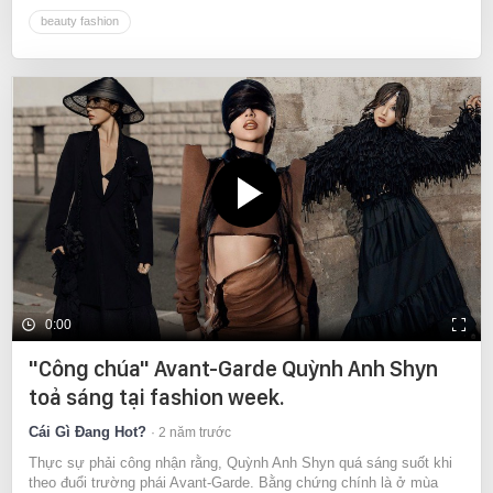
beauty fashion
0:00
"Công chúa" Avant-Garde Quỳnh Anh Shyn
toả sáng tại fashion week.
Cái Gì Đang Hot?
2 năm trước
Thực sự phải công nhận rằng, Quỳnh Anh Shyn quá sáng suốt khi
theo đuổi trường phái Avant-Garde. Bằng chứng chính là ở mùa