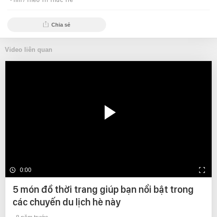
nm /
Theo Trí Thức Trẻ
Chia sẻ
Video liên quan
0:00
5 món đồ thời trang giúp bạn nổi bật trong
các chuyến du lịch hè này