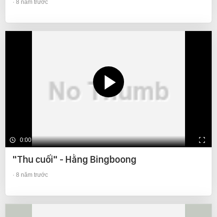
8 năm trước
0:00
"Thu cuối" - Hằng Bingboong
8 năm trước