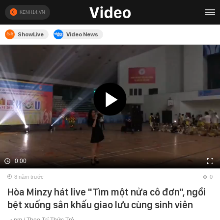
KENH14.VN
ShowLive
Video News
0:00
8 năm trước
0
Hòa Minzy hát live "Tìm một nửa cô đơn", ngồi
bệt xuống sân khấu giao lưu cùng sinh viên