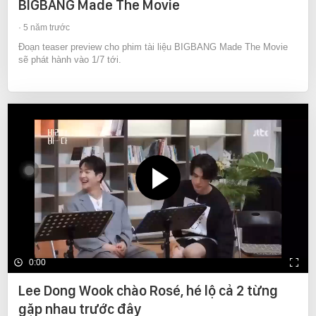
BIGBANG Made The Movie
5 năm trước
Đoạn teaser preview cho phim tài liệu BIGBANG Made The Movie
sẽ phát hành vào 1/7 tới.
0:00
Lee Dong Wook chào Rosé, hé lộ cả 2 từng
gặp nhau trước đây