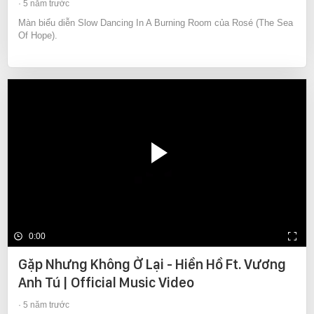
5 năm trước
Màn biểu diễn Slow Dancing In A Burning Room của Rosé (The Sea
Of Hope).
0:00
Gặp Nhưng Không Ở Lại - Hiền Hồ Ft. Vương
Anh Tú | Official Music Video
5 năm trước