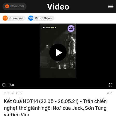
KENH14.VN
ShowLive
Video News
0:00
5 năm trước
0
Kết Quả HOT14 (22.05 - 28.05.21) - Trận chiến
nghẹt thở giành ngôi No.1 của Jack, Sơn Tùng
và Đen Vâu