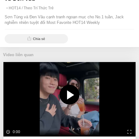
HOT14 /
Theo Trí Thức Trẻ
Sơn Tùng và Đen Vâu cạnh tranh ngoạn mục cho No.1 tuần, Jack
nghiễm nhiên tuyệt đối Most Favorite HOT14 Weekly
Chia sẻ
Video liên quan
0:00