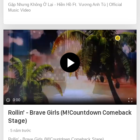
Gặp Nhưng Không Ở Lại - Hiền Hồ Ft. Vương Anh Tú | Official
Music Video
0:00
Rollin' - Brave Girls (M!Countdown Comeback
Stage)
5 năm trước
Rollin' - Brave Girls (M!Countdown Comeback Stage)