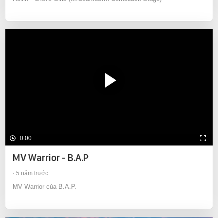
0:00
MV Warrior - B.A.P
5 năm trước
MV Warrior của B.A.P.