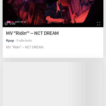
0:00
MV "Ridin'" – NCT DREAM
Kpop
5 năm trước
MV "Ridin'" – NCT DREAM.