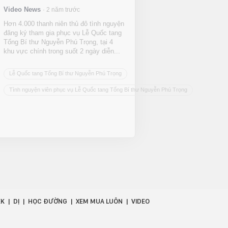
Video News
2 năm trước
Hơn 4.000 thanh niên thủ đô tình nguyện
đăng ký tham gia phục vụ Lễ Quốc tang
Tổng Bí thư Nguyễn Phú Trọng, tại 4
khu vực chính trong suốt 2 ngày diễn...
Lễ Quốc tang Tổng Bí thư Nguyễn Phú Trọng
Tình nguyện viên phục vụ Lễ Quốc tang Tổng Bí thư Nguyễn Phú Trọng
EK
DỊ
HỌC ĐƯỜNG
XEM MUA LUÔN
VIDEO