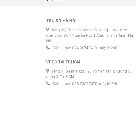
TRỤ SỞ HÀ NỘI
Tầng 20, Tòa nhà Center Building - Hapulico
Complex, Số 1 Nguyễn Huy Tưởng, Thanh Xuân, Hà
Nội.
Điện thoại: 024.39743410, máy lẻ 230
VPĐD TẠI TP.HCM
Tầng 6 Tòa nhà 123, 123 Võ Văn Tần, phường 6,
quận 3, Tp. HCM.
Điện thoại: 028.73077979, máy lẻ 216