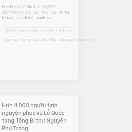
Họp lớp Ngữ Văn khóa 8 (1963 -
1967)Trường Đại học Tổng hợp Hà Nội
từ nay thiếu đi một thành viên…
Lễ Quốc tang Tổng Bí thư Nguyễn PHú Trọng
bạn học cũ nghẹn ngào viếng Tổng Bí thư Nguyễn Phú Trọng
Hơn 4.000 người tình
nguyện phục vụ Lễ Quốc
tang Tổng Bí thư Nguyễn
Phú Trọng