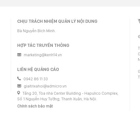
CHỊU TRÁCH NHIỆM QUẢN LÝ NỘI DUNG
Bà Nguyễn Bích Minh.
©
HỢP TÁC TRUYỀN THÔNG
T
C
marketing@kenh14.vn
N
LIÊN HỆ QUẢNG CÁO
G
T
0942 86 11 33
giaitrixahoi@admicro.vn
Tầng 20, Tòa nhà Center Building - Hapulico Complex,
Số 1 Nguyễn Huy Tưởng, Thanh Xuân, Hà Nội.
Chính sách bảo mật