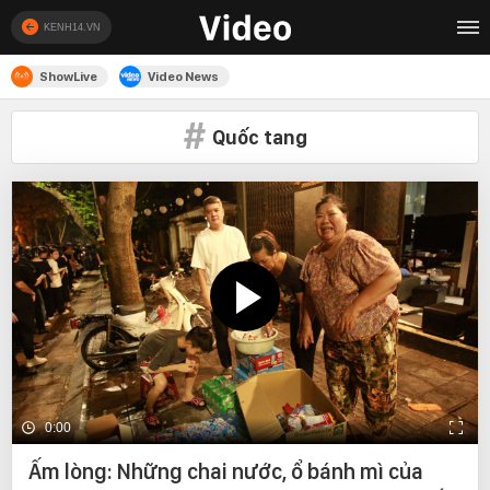
KENH14.VN
ShowLive
Video News
Quốc tang
0:00
Ấm lòng: Những chai nước, ổ bánh mì của