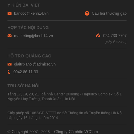
Ý KIẾN BÀI VIẾT
bandoc@kenh14.vn
Câu hỏi thường gặp
HỢP TÁC NỘI DUNG
marketing@kenh14.vn
024.730.7797
HỖ TRỢ QUẢNG CÁO
giaitrixahoi@admicro.vn
0942.86.11.33
TRỤ SỞ HÀ NỘI
Tầng 17, 19, 20, 21 Toà nhà Center Building - Hapulico Complex, Số 1
Nguyễn Huy Tưởng, Thanh Xuân, Hà Nội.
Giấy phép số 1082/GP-STTTT do Sở Thông tin và Truyền thông Hà Nội
cấp ngày 16 tháng 4 năm 2014
© Copyright 2007 - 2026 – Công ty Cổ phần VCCorp