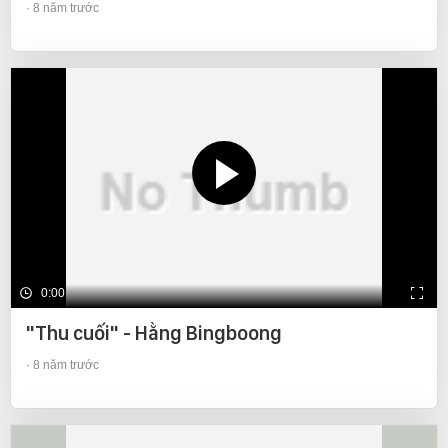
8 năm trước
0:00
"Thu cuối" - Hằng Bingboong
8 năm trước