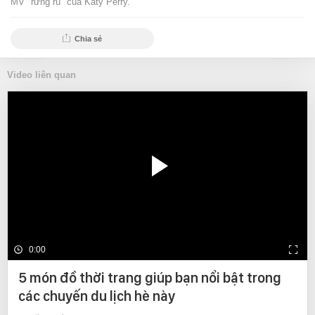
MV "rừng rú" của Katy Perry.
Chia sẻ
Video liên quan
0:00
5 món đồ thời trang giúp bạn nổi bật trong
các chuyến du lịch hè này