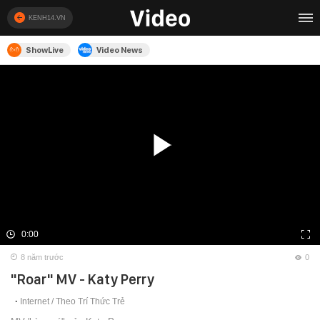
KENH14.VN
ShowLive
Video News
0:00
8 năm trước
0
"Roar" MV - Katy Perry
Internet /
Theo Trí Thức Trẻ