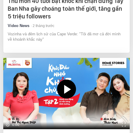
Thủ môn 40 tuổi bật khóc khi chặn đứng Tây
Ban Nha gây choáng toàn thế giới, tăng gần
5 triệu followers
Video News
2 tháng trước
Vozinha và đêm lịch sử của Cape Verde: "Tôi đã mơ cả đời mình
về khoảnh khắc này"
0:00