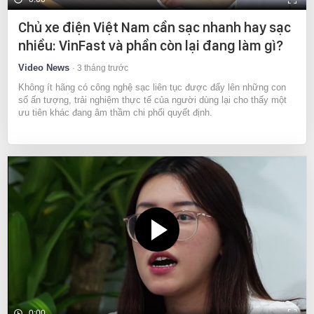
Chủ xe điện Việt Nam cần sạc nhanh hay sạc
nhiều: VinFast và phần còn lại đang làm gì?
Video News
3 tháng trước
Không ít hãng có công nghệ sạc liên tục được đẩy lên những con
số ấn tượng, trải nghiệm thực tế của người dùng lại cho thấy một
ưu tiên khác đang âm thầm chi phối quyết định.
0:00