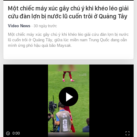
Một chiếc máy xúc gây chú ý khi khéo léo giải
cứu đàn lợn bị nước lũ cuốn trôi ở Quảng Tây
Video News
30 ngày trước
Một chiếc máy xúc gây chú ý khi khéo léo giải cứu đàn lợn bị nước
lũ cuốn trôi ở Quảng Tây, giữa lúc miền nam Trung Quốc đang oằn
mình ứng phó hậu quả bão Maysak.
0:00