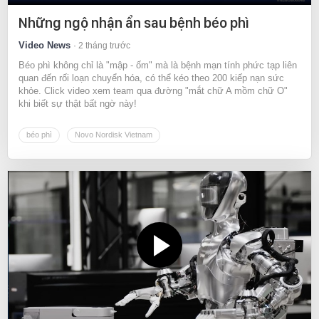
Những ngộ nhận ẩn sau bệnh béo phì
Video News
2 tháng trước
Béo phì không chỉ là "mập - ốm" mà là bệnh mạn tính phức tạp liên
quan đến rối loạn chuyển hóa, có thể kéo theo 200 kiếp nạn sức
khỏe. Click video xem team qua đường "mắt chữ A mồm chữ O"
khi biết sự thật bất ngờ này!
béo phì
Novo Nordisk Vietnam