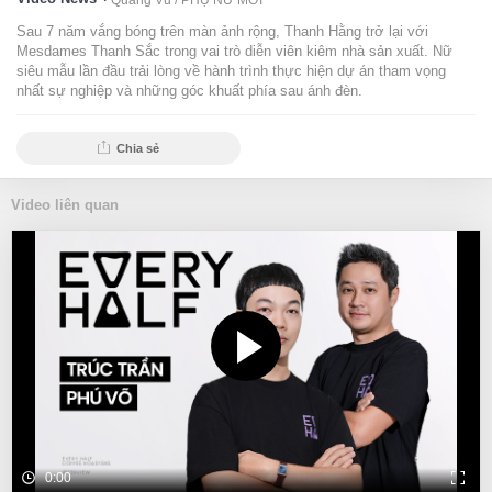
Quang Vũ /
PHỤ NỮ MỚI
Sau 7 năm vắng bóng trên màn ảnh rộng, Thanh Hằng trở lại với
Mesdames Thanh Sắc trong vai trò diễn viên kiêm nhà sản xuất. Nữ
siêu mẫu lần đầu trải lòng về hành trình thực hiện dự án tham vọng
nhất sự nghiệp và những góc khuất phía sau ánh đèn.
Chia sẻ
Video liên quan
0:00