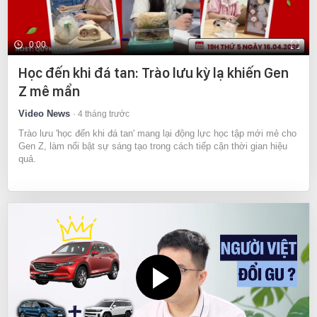
0:00
Học đến khi đá tan: Trào lưu kỳ lạ khiến Gen
Z mê mẩn
Video News
4 tháng trước
Trào lưu 'học đến khi đá tan' mang lại động lực học tập mới mẻ cho
Gen Z, làm nổi bật sự sáng tạo trong cách tiếp cận thời gian hiệu
quả.