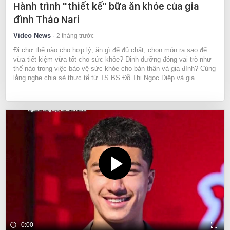
Hành trình "thiết kế" bữa ăn khỏe của gia
đình Thảo Nari
Video News
2 tháng trước
Đi chợ thế nào cho hợp lý, ăn gì để đủ chất, chọn món ra sao để
vừa tiết kiệm vừa tốt cho sức khỏe? Dinh dưỡng đóng vai trò như
thế nào trong việc bảo vệ sức khỏe cho bản thân và gia đình? Cùng
lắng nghe chia sẻ thực tế từ TS.BS Đỗ Thị Ngọc Diệp và gia...
0:00