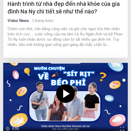
Hành trình từ nhà đẹp đến nhà khỏe của gia
đình Na Ny chi tiết sẽ như thế nào?
Video News
2 tháng trước
Chăm con nhỏ, cân bằng công việc và giữ cho ngọn lửa hôn nhân
luôn tích cực... cuộc sống của mẹ bỉm Lê Âu Ngân Anh và bố Phan
Tô Ny luôn nhận được sự đồng cảm từ rất nhiều gia đình trẻ. Tuy
nhiên, liệu một không gian sống gọn gàng đã chắc chắn là...
0:00