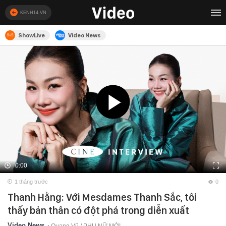
KENH14.VN
ShowLive
Video News
0:00
1 tháng trước
0
Thanh Hằng: Với Mesdames Thanh Sắc, tôi
thấy bản thân có đột phá trong diễn xuất
Video News