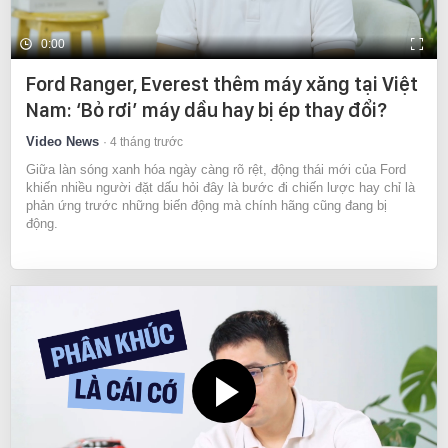
0:00
Ford Ranger, Everest thêm máy xăng tại Việt
Nam: ‘Bỏ rơi’ máy dầu hay bị ép thay đổi?
Video News
4 tháng trước
Giữa làn sóng xanh hóa ngày càng rõ rệt, động thái mới của Ford
khiến nhiều người đặt dấu hỏi đây là bước đi chiến lược hay chỉ là
phản ứng trước những biến động mà chính hãng cũng đang bị
động.