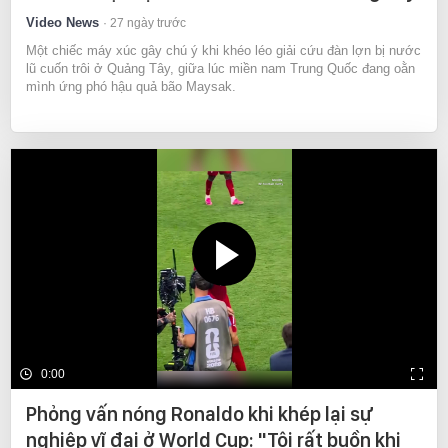
Video News
27 ngày trước
Một chiếc máy xúc gây chú ý khi khéo léo giải cứu đàn lợn bị nước
lũ cuốn trôi ở Quảng Tây, giữa lúc miền nam Trung Quốc đang oằn
mình ứng phó hậu quả bão Maysak.
0:00
Phỏng vấn nóng Ronaldo khi khép lại sự
nghiệp vĩ đại ở World Cup: "Tôi rất buồn khi