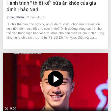
Hành trình "thiết kế" bữa ăn khỏe của gia
đình Thảo Nari
Video News
2 tháng trước
Đi chợ thế nào cho hợp lý, ăn gì để đủ chất, chọn món ra sao để
vừa tiết kiệm vừa tốt cho sức khỏe? Dinh dưỡng đóng vai trò như
thế nào trong việc bảo vệ sức khỏe cho bản thân và gia đình? Cùng
lắng nghe chia sẻ thực tế từ TS.BS Đỗ Thị Ngọc Diệp và gia...
0:00