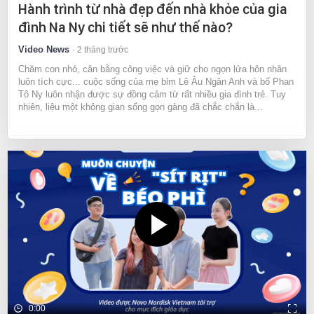
Hành trình từ nhà đẹp đến nhà khỏe của gia
đình Na Ny chi tiết sẽ như thế nào?
Video News
2 tháng trước
Chăm con nhỏ, cân bằng công việc và giữ cho ngọn lửa hôn nhân
luôn tích cực... cuộc sống của mẹ bỉm Lê Âu Ngân Anh và bố Phan
Tô Ny luôn nhận được sự đồng cảm từ rất nhiều gia đình trẻ. Tuy
nhiên, liệu một không gian sống gọn gàng đã chắc chắn là...
0:00