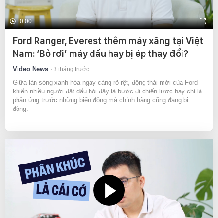
0:00
Ford Ranger, Everest thêm máy xăng tại Việt
Nam: ‘Bỏ rơi’ máy dầu hay bị ép thay đổi?
Video News
3 tháng trước
Giữa làn sóng xanh hóa ngày càng rõ rệt, động thái mới của Ford
khiến nhiều người đặt dấu hỏi đây là bước đi chiến lược hay chỉ là
phản ứng trước những biến động mà chính hãng cũng đang bị
động.