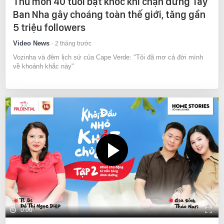
Thủ môn 40 tuổi bật khóc khi chặn đứng Tây
Ban Nha gây choáng toàn thế giới, tăng gần
5 triệu followers
Video News
2 tháng trước
Vozinha và đêm lịch sử của Cape Verde: "Tôi đã mơ cả đời mình
về khoảnh khắc này"
0:00