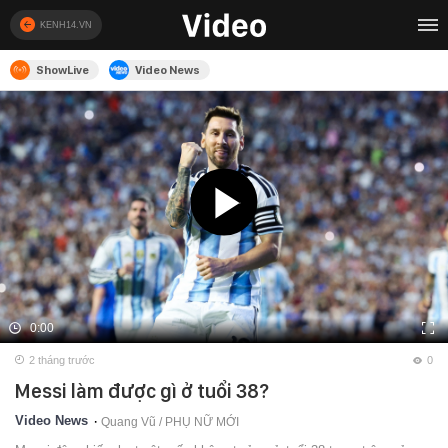
KENH14.VN
ShowLive
Video News
0:00
2 tháng trước
0
Messi làm được gì ở tuổi 38?
Video News
Quang Vũ /
PHỤ NỮ MỚI