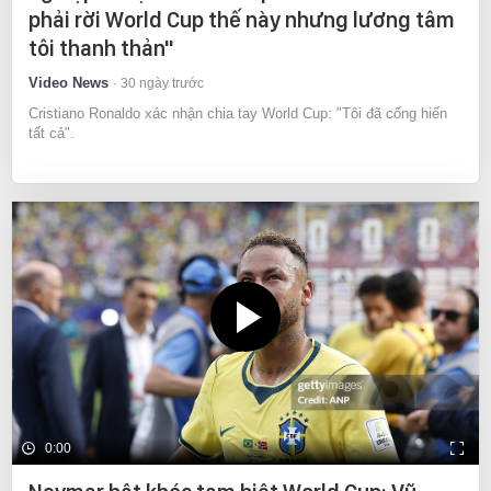
phải rời World Cup thế này nhưng lương tâm
tôi thanh thản"
Video News
30 ngày trước
Cristiano Ronaldo xác nhận chia tay World Cup: "Tôi đã cống hiến
tất cả".
0:00