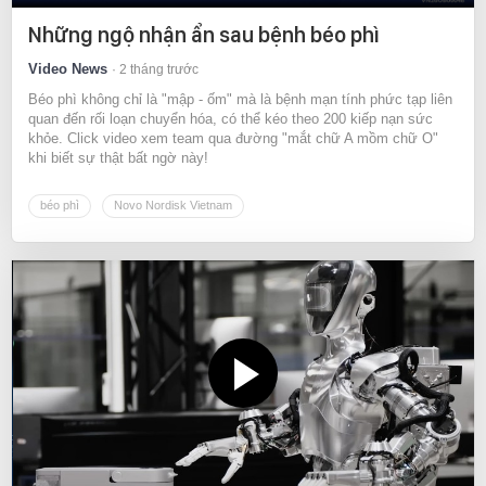
Những ngộ nhận ẩn sau bệnh béo phì
Video News
2 tháng trước
Béo phì không chỉ là "mập - ốm" mà là bệnh mạn tính phức tạp liên
quan đến rối loạn chuyển hóa, có thể kéo theo 200 kiếp nạn sức
khỏe. Click video xem team qua đường "mắt chữ A mồm chữ O"
khi biết sự thật bất ngờ này!
béo phì
Novo Nordisk Vietnam