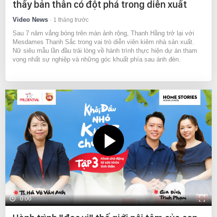
thấy bản thân có đột phá trong diễn xuất
Video News
1 tháng trước
Sau 7 năm vắng bóng trên màn ảnh rộng, Thanh Hằng trở lại với
Mesdames Thanh Sắc trong vai trò diễn viên kiêm nhà sản xuất.
Nữ siêu mẫu lần đầu trải lòng về hành trình thực hiện dự án tham
vọng nhất sự nghiệp và những góc khuất phía sau ánh đèn.
0:00