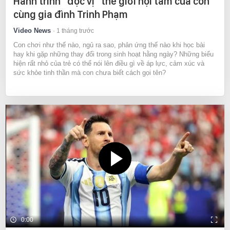
Hành trình "đọc vị" thế giới nội tâm của con
cùng gia đình Trinh Phạm
Video News
1 tháng trước
Con chơi như thế nào, ngủ ra sao, phản ứng thế nào khi học bài
hay khi gặp những thay đổi trong sinh hoạt hằng ngày? Những biểu
hiện rất nhỏ của trẻ có thể nói lên điều gì về áp lực, cảm xúc và
sức khỏe tinh thần mà con chưa biết cách gọi tên?
0:00