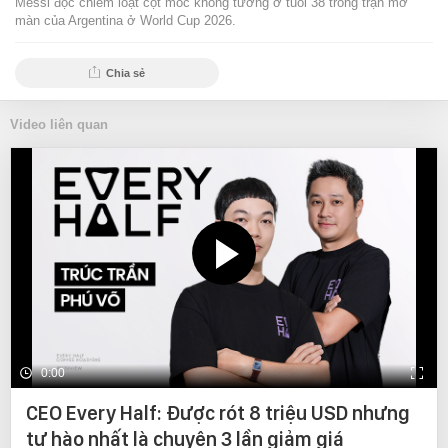
Messi độc chiếm loạt cột mốc không tưởng ở tuổi 38 trong trận mở
màn của Argentina ở World Cup 2026.
Chia sẻ
Video liên quan
0:00
CEO Every Half: Được rót 8 triệu USD nhưng
tự hào nhất là chuyện 3 lần giảm giá