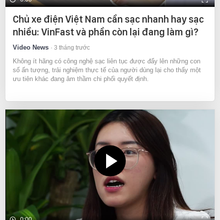
Chủ xe điện Việt Nam cần sạc nhanh hay sạc
nhiều: VinFast và phần còn lại đang làm gì?
Video News
3 tháng trước
Không ít hãng có công nghệ sạc liên tục được đẩy lên những con
số ấn tượng, trải nghiệm thực tế của người dùng lại cho thấy một
ưu tiên khác đang âm thầm chi phối quyết định.
0:00