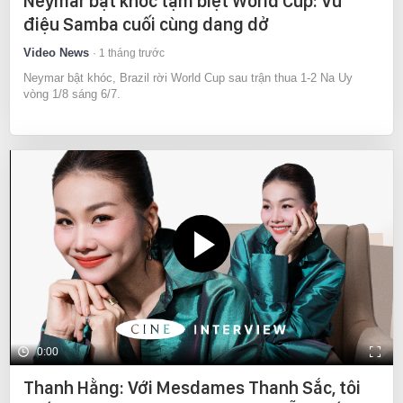
Neymar bật khóc tạm biệt World Cup: Vũ
điệu Samba cuối cùng dang dở
Video News
1 tháng trước
Neymar bật khóc, Brazil rời World Cup sau trận thua 1-2 Na Uy
vòng 1/8 sáng 6/7.
0:00
Thanh Hằng: Với Mesdames Thanh Sắc, tôi