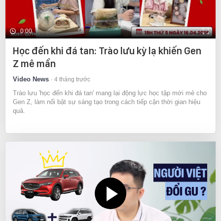
0:00
Học đến khi đá tan: Trào lưu kỳ lạ khiến Gen
Z mê mẩn
Video News
4 tháng trước
Trào lưu 'học đến khi đá tan' mang lại động lực học tập mới mẻ cho
Gen Z, làm nổi bật sự sáng tạo trong cách tiếp cận thời gian hiệu
quả.