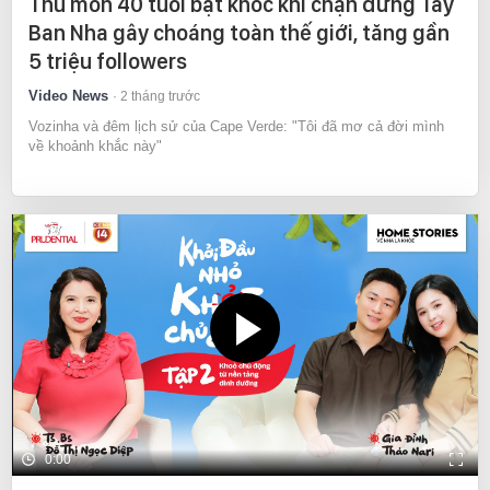
Thủ môn 40 tuổi bật khóc khi chặn đứng Tây
Ban Nha gây choáng toàn thế giới, tăng gần
5 triệu followers
Video News
2 tháng trước
Vozinha và đêm lịch sử của Cape Verde: "Tôi đã mơ cả đời mình
về khoảnh khắc này"
0:00