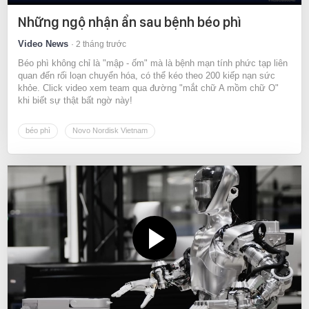
Những ngộ nhận ẩn sau bệnh béo phì
Video News
2 tháng trước
Béo phì không chỉ là "mập - ốm" mà là bệnh mạn tính phức tạp liên
quan đến rối loạn chuyển hóa, có thể kéo theo 200 kiếp nạn sức
khỏe. Click video xem team qua đường "mắt chữ A mồm chữ O"
khi biết sự thật bất ngờ này!
béo phì
Novo Nordisk Vietnam