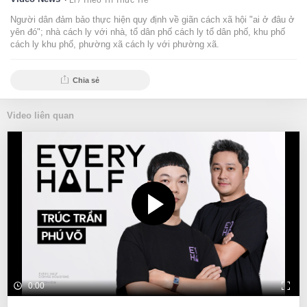
Li /
Theo Trí Thức Trẻ
Người dân đảm bảo thực hiện quy định về giãn cách xã hội "ai ở đâu ở
yên đó"; nhà cách ly với nhà, tổ dân phố cách ly tổ dân phố, khu phố
cách ly khu phố, phường xã cách ly với phường xã.
Chia sẻ
Video liên quan
0:00