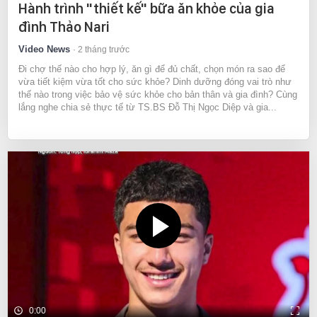
Hành trình "thiết kế" bữa ăn khỏe của gia
đình Thảo Nari
Video News
2 tháng trước
Đi chợ thế nào cho hợp lý, ăn gì để đủ chất, chọn món ra sao để
vừa tiết kiệm vừa tốt cho sức khỏe? Dinh dưỡng đóng vai trò như
thế nào trong việc bảo vệ sức khỏe cho bản thân và gia đình? Cùng
lắng nghe chia sẻ thực tế từ TS.BS Đỗ Thị Ngọc Diệp và gia...
0:00