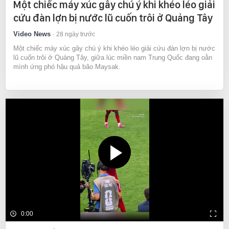
Một chiếc máy xúc gây chú ý khi khéo léo giải
cứu đàn lợn bị nước lũ cuốn trôi ở Quảng Tây
Video News
28 ngày trước
Một chiếc máy xúc gây chú ý khi khéo léo giải cứu đàn lợn bị nước
lũ cuốn trôi ở Quảng Tây, giữa lúc miền nam Trung Quốc đang oằn
mình ứng phó hậu quả bão Maysak.
0:00