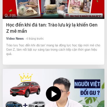
0:00
Học đến khi đá tan: Trào lưu kỳ lạ khiến Gen
Z mê mẩn
Video News
4 tháng trước
Trào lưu 'học đến khi đá tan' mang lại động lực học tập mới mẻ cho
Gen Z, làm nổi bật sự sáng tạo trong cách tiếp cận thời gian hiệu
quả.