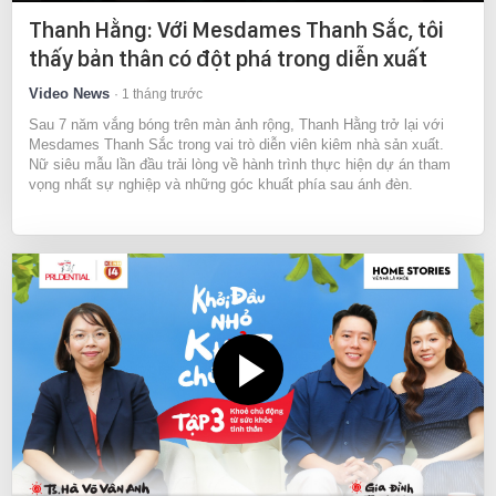
Thanh Hằng: Với Mesdames Thanh Sắc, tôi
thấy bản thân có đột phá trong diễn xuất
Video News
1 tháng trước
Sau 7 năm vắng bóng trên màn ảnh rộng, Thanh Hằng trở lại với
Mesdames Thanh Sắc trong vai trò diễn viên kiêm nhà sản xuất.
Nữ siêu mẫu lần đầu trải lòng về hành trình thực hiện dự án tham
vọng nhất sự nghiệp và những góc khuất phía sau ánh đèn.