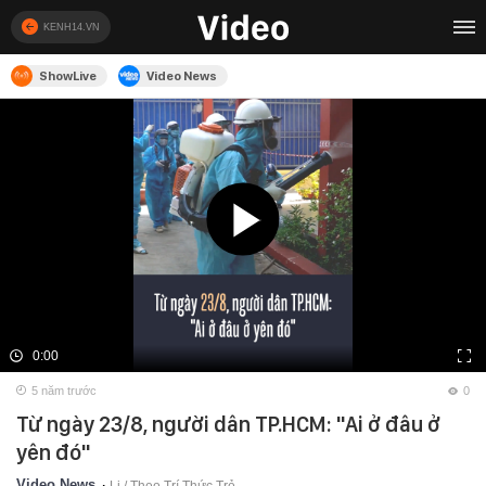
KENH14.VN
ShowLive
Video News
0:00
5 năm trước
0
Từ ngày 23/8, người dân TP.HCM: "Ai ở đâu ở
yên đó"
Video News