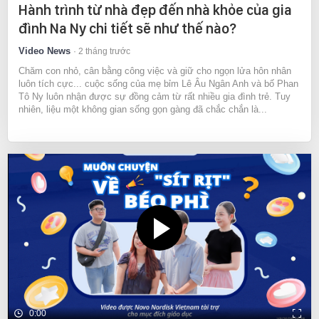
Hành trình từ nhà đẹp đến nhà khỏe của gia
đình Na Ny chi tiết sẽ như thế nào?
Video News
2 tháng trước
Chăm con nhỏ, cân bằng công việc và giữ cho ngọn lửa hôn nhân
luôn tích cực... cuộc sống của mẹ bỉm Lê Âu Ngân Anh và bố Phan
Tô Ny luôn nhận được sự đồng cảm từ rất nhiều gia đình trẻ. Tuy
nhiên, liệu một không gian sống gọn gàng đã chắc chắn là...
0:00