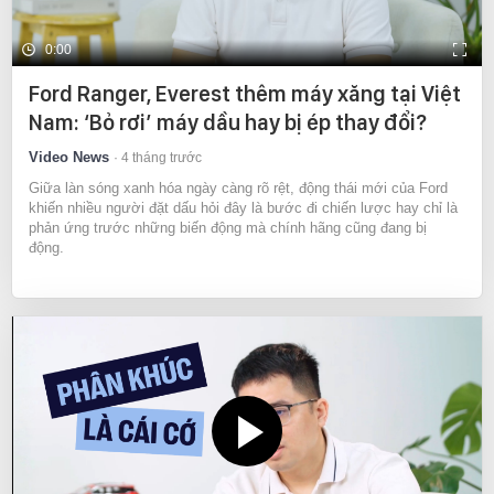
0:00
Ford Ranger, Everest thêm máy xăng tại Việt
Nam: ‘Bỏ rơi’ máy dầu hay bị ép thay đổi?
Video News
4 tháng trước
Giữa làn sóng xanh hóa ngày càng rõ rệt, động thái mới của Ford
khiến nhiều người đặt dấu hỏi đây là bước đi chiến lược hay chỉ là
phản ứng trước những biến động mà chính hãng cũng đang bị
động.