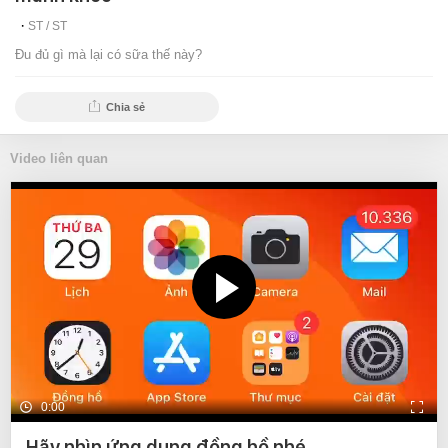
ST /
ST
Đu đủ gì mà lại có sữa thế này?
Chia sẻ
Video liên quan
0:00
Hãy nhìn ứng dụng đồng hồ nhé