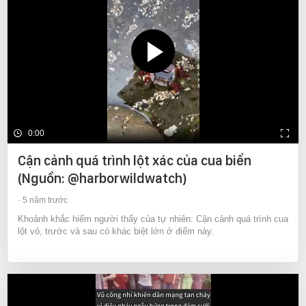
0:00
Cận cảnh quá trình lột xác của cua biển
(Nguồn: @harborwildwatch)
5 năm trước
Khoảnh khắc hiếm người thấy của tự nhiên: Cận cảnh quá trình cua
lột vỏ, trước và sau có khác biệt lớn ở điểm này.