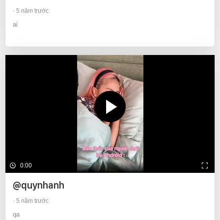
5 năm trước
ai
0:00
@quynhanh
5 năm trước
qa