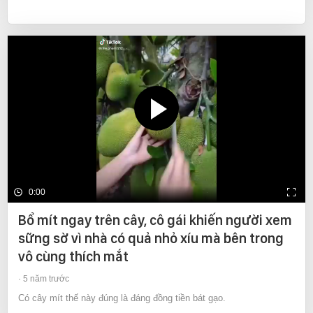
0:00
Bổ mít ngay trên cây, cô gái khiến người xem
sững sờ vì nhà có quả nhỏ xíu mà bên trong
vô cùng thích mắt
5 năm trước
Có cây mít thế này đúng là đáng đồng tiền bát gạo.