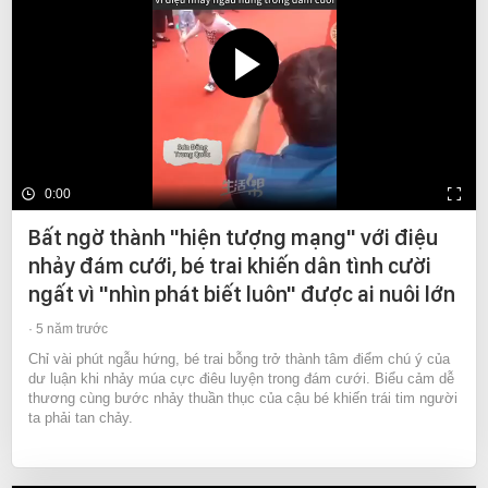
0:00
Bất ngờ thành "hiện tượng mạng" với điệu
nhảy đám cưới, bé trai khiến dân tình cười
ngất vì "nhìn phát biết luôn" được ai nuôi lớn
5 năm trước
Chỉ vài phút ngẫu hứng, bé trai bỗng trở thành tâm điểm chú ý của
dư luận khi nhảy múa cực điêu luyện trong đám cưới. Biểu cảm dễ
thương cùng bước nhảy thuần thục của cậu bé khiến trái tim người
ta phải tan chảy.