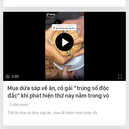
0:00
Mua dừa sáp về ăn, cô gái "trúng số độc
đắc" khi phát hiện thứ này nằm trong vỏ
5 năm trước
Thế là vừa có dừa sáp ăn, vừa lãi thêm món khác rồi.