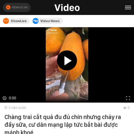
KENH14.VN
ShowLive
Video News
0:00
5 năm trước
0
Chàng trai cắt quả đu đủ chín nhưng chảy ra
đầy sữa, cư dân mạng lập tức bắt bài được
mánh khoé