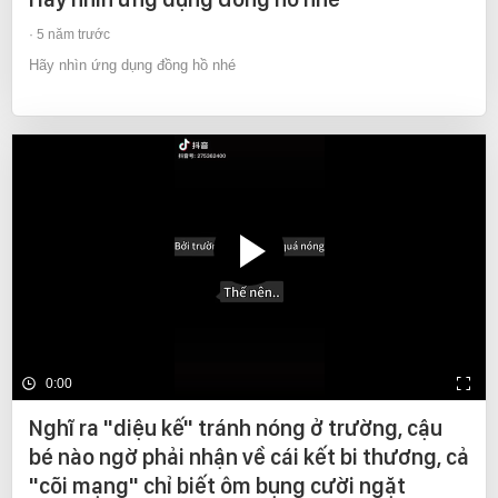
5 năm trước
Hãy nhìn ứng dụng đồng hồ nhé
0:00
Nghĩ ra "diệu kế" tránh nóng ở trường, cậu
bé nào ngờ phải nhận về cái kết bi thương, cả
"cõi mạng" chỉ biết ôm bụng cười ngặt