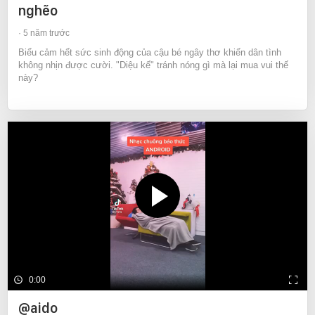
nghẽo
5 năm trước
Biểu cảm hết sức sinh động của cậu bé ngây thơ khiến dân tình
không nhịn được cười. "Diệu kế" tránh nóng gì mà lại mua vui thế
này?
0:00
@aido