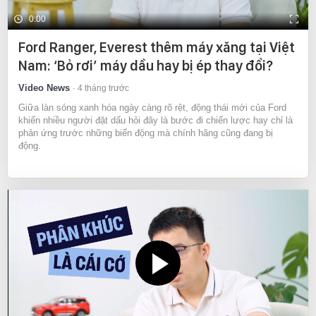
0:00
Ford Ranger, Everest thêm máy xăng tại Việt
Nam: ‘Bỏ rơi’ máy dầu hay bị ép thay đổi?
Video News
4 tháng trước
Giữa làn sóng xanh hóa ngày càng rõ rệt, động thái mới của Ford
khiến nhiều người đặt dấu hỏi đây là bước đi chiến lược hay chỉ là
phản ứng trước những biến động mà chính hãng cũng đang bị
động.