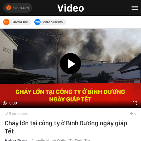
KENH14.VN
ShowLive
Video News
0:00
8 năm trước
0
Cháy lớn tại công ty ở Bình Dương ngày giáp
Tết
Video News