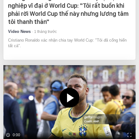
nghiệp vĩ đại ở World Cup: "Tôi rất buồn khi
phải rời World Cup thế này nhưng lương tâm
tôi thanh thản"
Video News
1 tháng trước
Cristiano Ronaldo xác nhận chia tay World Cup: "Tôi đã cống hiến
tất cả".
0:00