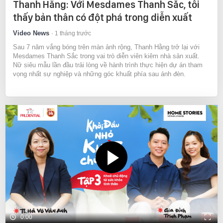
Thanh Hằng: Với Mesdames Thanh Sắc, tôi
thấy bản thân có đột phá trong diễn xuất
Video News
1 tháng trước
Sau 7 năm vắng bóng trên màn ảnh rộng, Thanh Hằng trở lại với
Mesdames Thanh Sắc trong vai trò diễn viên kiêm nhà sản xuất.
Nữ siêu mẫu lần đầu trải lòng về hành trình thực hiện dự án tham
vọng nhất sự nghiệp và những góc khuất phía sau ánh đèn.
0:00