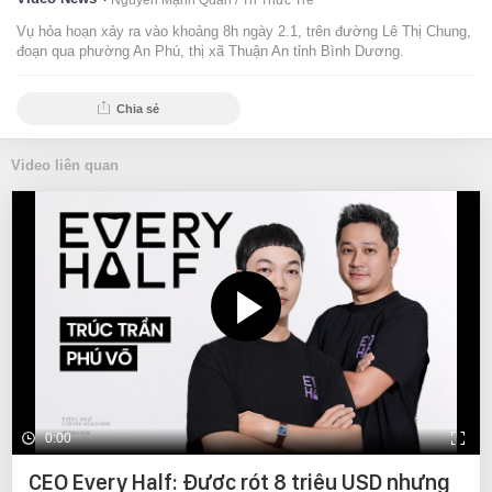
Nguyễn Mạnh Quân‎ /
Tri Thức Trẻ
Vụ hỏa hoạn xảy ra vào khoảng 8h ngày 2.1, trên đường Lê Thị Chung,
đoạn qua phường An Phú, thị xã Thuận An tỉnh Bình Dương.
Chia sẻ
Video liên quan
0:00
CEO Every Half: Được rót 8 triệu USD nhưng