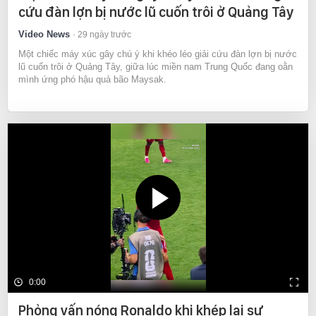
cứu đàn lợn bị nước lũ cuốn trôi ở Quảng Tây
Video News
29 ngày trước
Một chiếc máy xúc gây chú ý khi khéo léo giải cứu đàn lợn bị nước
lũ cuốn trôi ở Quảng Tây, giữa lúc miền nam Trung Quốc đang oằn
mình ứng phó hậu quả bão Maysak.
0:00
Phỏng vấn nóng Ronaldo khi khép lại sự