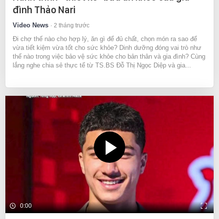
đình Thảo Nari
Video News
2 tháng trước
Đi chợ thế nào cho hợp lý, ăn gì để đủ chất, chọn món ra sao để
vừa tiết kiệm vừa tốt cho sức khỏe? Dinh dưỡng đóng vai trò như
thế nào trong việc bảo vệ sức khỏe cho bản thân và gia đình? Cùng
lắng nghe chia sẻ thực tế từ TS.BS Đỗ Thị Ngọc Diệp và gia...
0:00