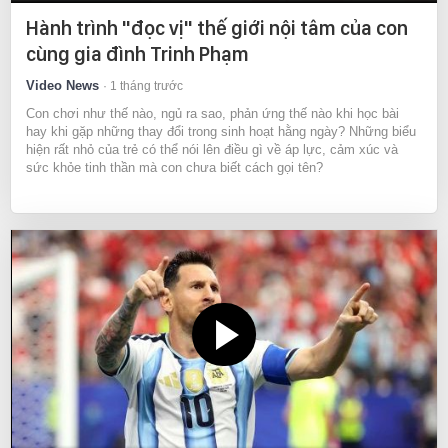
Hành trình "đọc vị" thế giới nội tâm của con
cùng gia đình Trinh Phạm
Video News
1 tháng trước
Con chơi như thế nào, ngủ ra sao, phản ứng thế nào khi học bài
hay khi gặp những thay đổi trong sinh hoạt hằng ngày? Những biểu
hiện rất nhỏ của trẻ có thể nói lên điều gì về áp lực, cảm xúc và
sức khỏe tinh thần mà con chưa biết cách gọi tên?