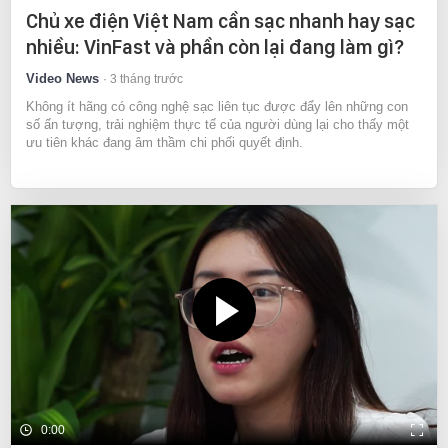
Chủ xe điện Việt Nam cần sạc nhanh hay sạc
nhiều: VinFast và phần còn lại đang làm gì?
Video News
3 tháng trước
Không ít hãng có công nghệ sạc liên tục được đẩy lên những con
số ấn tượng, trải nghiệm thực tế của người dùng lại cho thấy một
ưu tiên khác đang âm thầm chi phối quyết định.
0:00