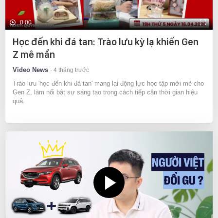
0:00
Học đến khi đá tan: Trào lưu kỳ lạ khiến Gen
Z mê mẩn
Video News
4 tháng trước
Trào lưu 'học đến khi đá tan' mang lại động lực học tập mới mẻ cho
Gen Z, làm nổi bật sự sáng tạo trong cách tiếp cận thời gian hiệu
quả.