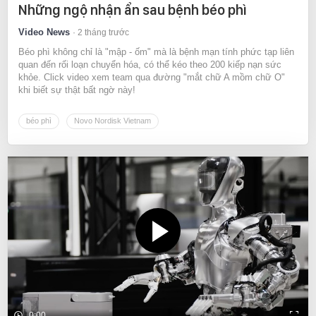
Những ngộ nhận ẩn sau bệnh béo phì
Video News
2 tháng trước
Béo phì không chỉ là "mập - ốm" mà là bệnh mạn tính phức tạp liên
quan đến rối loạn chuyển hóa, có thể kéo theo 200 kiếp nạn sức
khỏe. Click video xem team qua đường "mắt chữ A mồm chữ O"
khi biết sự thật bất ngờ này!
béo phì
Novo Nordisk Vietnam
0:00