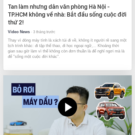
Tan làm nhưng dân văn phòng Hà Nội -
TP.HCM không về nhà: Bắt đầu sống cuộc đời
thứ 2!
Video News
3 tháng trước
Thay vì đóng máy tính là xách túi đi về, không ít người rẽ sang một
lịch trình khác: đi tập thể thao, đi học ngoại ngữ,... Khoảng thời
gian sau giờ làm vì thế không còn đơn thuần là để nghỉ ngơi mà là
để "sống một cuộc đời khác".