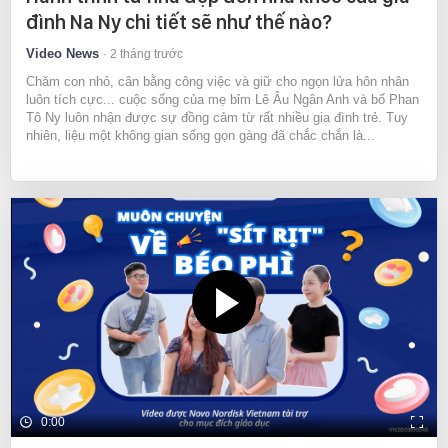
đình Na Ny chi tiết sẽ như thế nào?
Video News
2 tháng trước
Chăm con nhỏ, cân bằng công việc và giữ cho ngọn lửa hôn nhân
luôn tích cực... cuộc sống của mẹ bỉm Lê Âu Ngân Anh và bố Phan
Tô Ny luôn nhận được sự đồng cảm từ rất nhiều gia đình trẻ. Tuy
nhiên, liệu một không gian sống gọn gàng đã chắc chắn là...
0:00