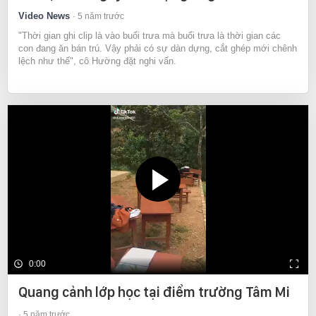
Video News
5 năm trước
"Thời gian ghi clip là vào buổi trưa mà buổi trưa là thời gian các
con đang ăn bán trú. Vậy phải có sự dàn dựng, cắt ghép mới chênh
lệch như thế", cô Hường đặt nghi vấn.
0:00
Quang cảnh lớp học tại điểm trường Tâm Mi
5 năm trước