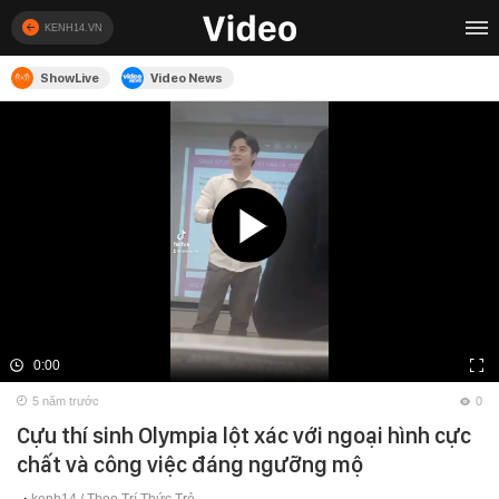
KENH14.VN
ShowLive
Video News
0:00
5 năm trước
0
Cựu thí sinh Olympia lột xác với ngoại hình cực
chất và công việc đáng ngưỡng mộ