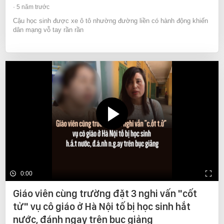
5 năm trước
Cậu học sinh được xe ô tô nhường đường liền có hành động khiến
dân mạng vỗ tay rần rần
0:00
Giáo viên cùng trường đặt 3 nghi vấn "cốt
tử" vụ cô giáo ở Hà Nội tố bị học sinh hắt
nước, đánh ngay trên bục giảng