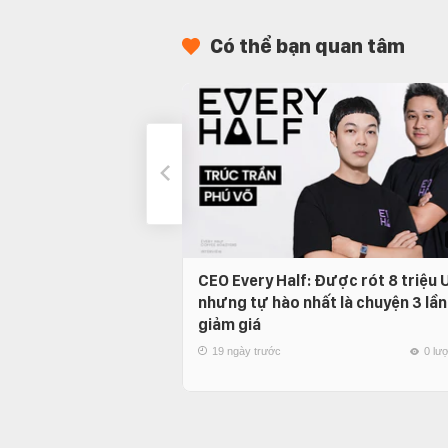
Có thể bạn quan tâm
CEO Every Half: Được rót 8 triệu
nhưng tự hào nhất là chuyện 3 lần
giảm giá
19 ngày trước
0 lư