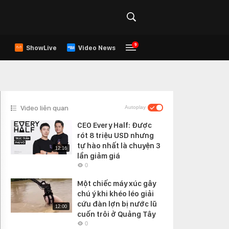
9
ShowLive
Video News
Video liên quan
Autoplay
CEO Every Half: Được
rót 8 triệu USD nhưng
tự hào nhất là chuyện 3
12:16
lần giảm giá
0
Một chiếc máy xúc gây
chú ý khi khéo léo giải
cứu đàn lợn bị nước lũ
12:00
cuốn trôi ở Quảng Tây
0