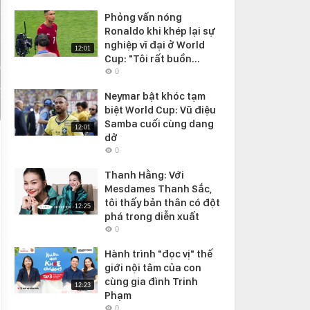
Phỏng vấn nóng
Ronaldo khi khép lại sự
nghiệp vĩ đại ở World
12:01
Cup: "Tôi rất buồn...
0
Neymar bật khóc tạm
biệt World Cup: Vũ điệu
Samba cuối cùng dang
12:01
dở
0
Thanh Hằng: Với
Mesdames Thanh Sắc,
tôi thấy bản thân có đột
12:25
phá trong diễn xuất
0
Hành trình "đọc vị" thế
giới nội tâm của con
cùng gia đình Trinh
12:23
Phạm
0