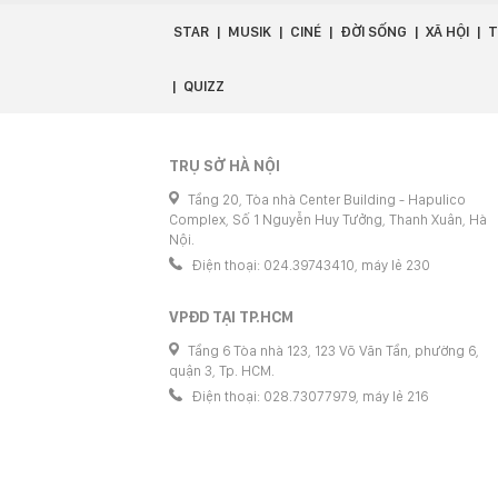
STAR
MUSIK
CINÉ
ĐỜI SỐNG
XÃ HỘI
T
QUIZZ
TRỤ SỞ HÀ NỘI
Tầng 20, Tòa nhà Center Building - Hapulico
Complex, Số 1 Nguyễn Huy Tưởng, Thanh Xuân, Hà
Nội.
Điện thoại: 024.39743410, máy lẻ 230
VPĐD TẠI TP.HCM
Tầng 6 Tòa nhà 123, 123 Võ Văn Tần, phường 6,
quận 3, Tp. HCM.
Điện thoại: 028.73077979, máy lẻ 216