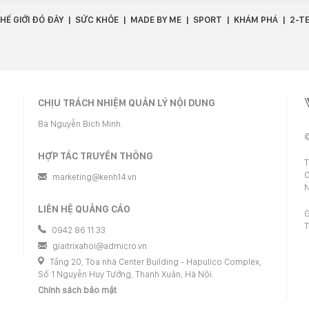
HẾ GIỚI ĐÓ ĐÂY
SỨC KHỎE
MADE BY ME
SPORT
KHÁM PHÁ
2-T
CHỊU TRÁCH NHIỆM QUẢN LÝ NỘI DUNG
Bà Nguyễn Bích Minh.
©
HỢP TÁC TRUYỀN THÔNG
T
C
marketing@kenh14.vn
N
LIÊN HỆ QUẢNG CÁO
G
T
0942 86 11 33
giaitrixahoi@admicro.vn
Tầng 20, Tòa nhà Center Building - Hapulico Complex,
Số 1 Nguyễn Huy Tưởng, Thanh Xuân, Hà Nội.
Chính sách bảo mật