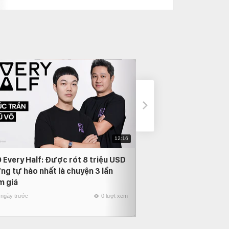
12:16
 Every Half: Được rót 8 triệu USD
Phỏng vấn Nam Anh
ng tự hào nhất là chuyện 3 lần
thời gian quay lại, 
m giá
người mình yêu nhất
 ngày trước
0 lượt xem
22 ngày trước