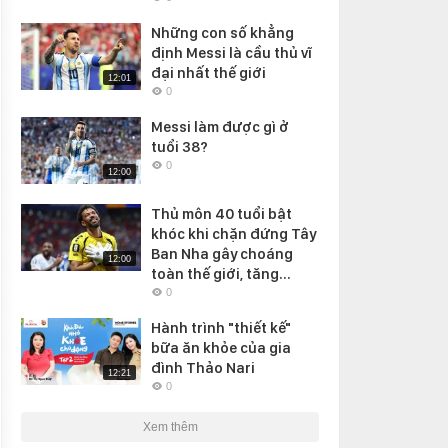
Những con số khẳng
định Messi là cầu thủ vĩ
đại nhất thế giới
12:01
0
Messi làm được gì ở
tuổi 38?
0
12:00
Thủ môn 40 tuổi bật
khóc khi chặn đứng Tây
Ban Nha gây choáng
12:00
toàn thế giới, tăng...
0
Hành trình "thiết kế"
bữa ăn khỏe của gia
đình Thảo Nari
12:21
0
Xem thêm