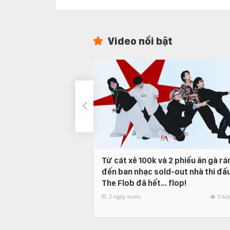
Video nổi bật
Từ cát xê 100k và 2 phiếu ăn gà rá
đến ban nhạc sold-out nhà thi đấu
The Flob đã hết… flop!
2 ngày trước
0 lư