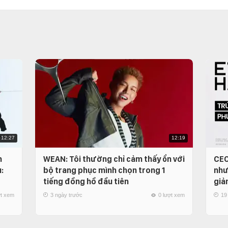
12:27
12:19
n
WEAN: Tôi thường chỉ cảm thấy ổn với
CEO
:
bộ trang phục mình chọn trong 1
như
tiếng đồng hồ đầu tiên
giả
ợt xem
3 ngày trước
0 lượt xem
19