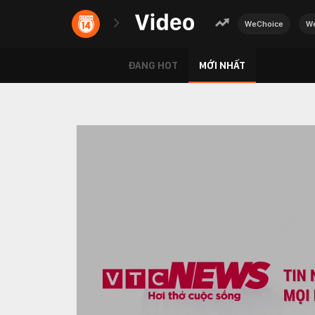
WeChoice
We
ĐANG HOT
MỚI NHẤT