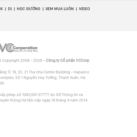
EK
DỊ
HỌC ĐƯỜNG
XEM MUA LUÔN
VIDEO
 Copyright 2008 - 2026 –
Công ty Cổ phần VCCorp
ầng 17, 19, 20, 21 Tòa nhà Center Building - Hapulico
omplex, Số 1 Nguyễn Huy Tưởng, Thanh Xuân, Hà
ội.
iấy phép số 1082/GP-STTTT do Sở Thông tin và
ruyền thông Hà Nội cấp ngày 16 tháng 4 năm 2014