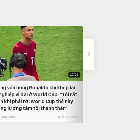
12:01
ng vấn nóng Ronaldo khi khép lại
Neymar bật khóc t
nghiệp vĩ đại ở World Cup: "Tôi rất
Vũ điệu Samba cuố
n khi phải rời World Cup thế này
1 tháng trước
ng lương tâm tôi thanh thản"
tháng trước
0 lượt xem