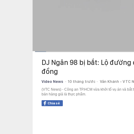
Current
0:10
/
Duration
13:44
DJ Ngân 98 bị bắt: Lộ đường 
Time
đồng
Video News
10 tháng trước
Vân Khánh - VTC 
(VTC News) - Công an TP.HCM vừa khởi tố vụ án và bắt t
bán hàng giả là thực phẩm.
Chia sẻ