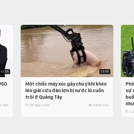
12:16
12:00
 USD
Một chiếc máy xúc gây chú ý khi khéo
Phỏ
léo giải cứu đàn lợn bị nước lũ cuốn
sự 
trôi ở Quảng Tây
buồ
như
ợt xem
28 ngày trước
0 lượt xem
1 