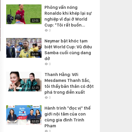
Phỏng vấn nóng
Ronaldo khi khép lại sự
nghiệp vĩ đại ở World
12:01
Cup: "Tôi rất buồn...
0
Neymar bật khóc tạm
biệt World Cup: Vũ điệu
Samba cuối cùng dang
12:01
dở
0
Thanh Hằng: Với
Mesdames Thanh Sắc,
tôi thấy bản thân có đột
12:25
phá trong diễn xuất
0
Hành trình "đọc vị" thế
giới nội tâm của con
cùng gia đình Trinh
12:23
Phạm
0