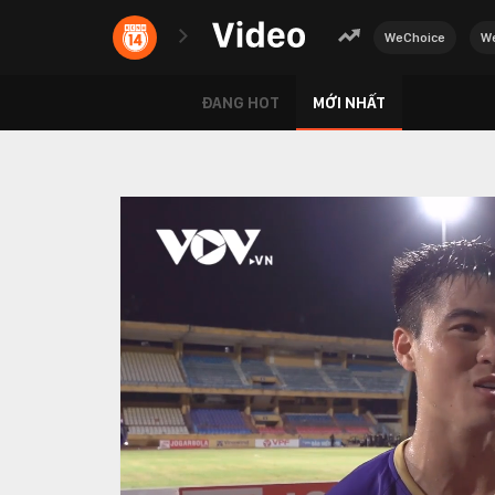
WeChoice
We
ĐANG HOT
MỚI NHẤT