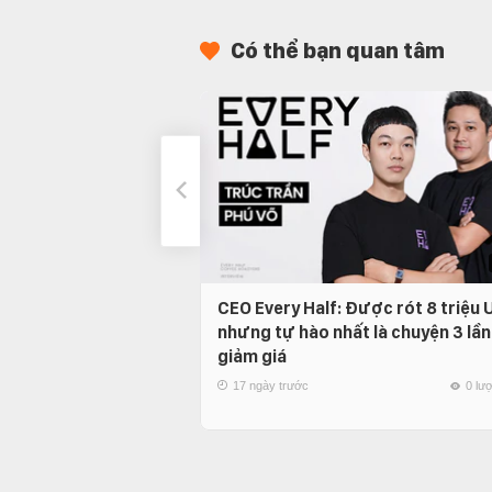
Có thể bạn quan tâm
CEO Every Half: Được rót 8 triệu
nhưng tự hào nhất là chuyện 3 lần
giảm giá
17 ngày trước
0 lư