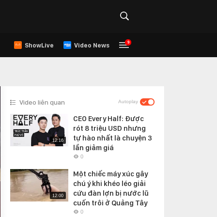
9
ShowLive
Video News
Video liên quan
Autoplay
CEO Every Half: Được
rót 8 triệu USD nhưng
tự hào nhất là chuyện 3
12:16
lần giảm giá
0
Một chiếc máy xúc gây
chú ý khi khéo léo giải
cứu đàn lợn bị nước lũ
12:00
cuốn trôi ở Quảng Tây
0