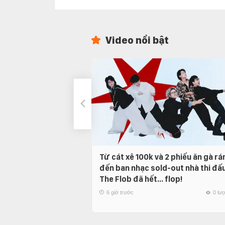
Video nổi bật
Từ cát xê 100k và 2 phiếu ăn gà rá
đến ban nhạc sold-out nhà thi đấu
The Flob đã hết… flop!
6 giờ trước
0 lư