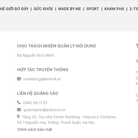
HẾ GIỚI ĐÓ ĐÂY
SỨC KHỎE
MADE BY ME
SPORT
KHÁM PHÁ
2-T
CHỊU TRÁCH NHIỆM QUẢN LÝ NỘI DUNG
Bà Nguyễn Bích Minh.
©
HỢP TÁC TRUYỀN THÔNG
T
C
marketing@kenh14.vn
N
LIÊN HỆ QUẢNG CÁO
G
T
0942 86 11 33
giaitrixahoi@admicro.vn
Tầng 20, Tòa nhà Center Building - Hapulico Complex,
Số 1 Nguyễn Huy Tưởng, Thanh Xuân, Hà Nội.
Chính sách bảo mật