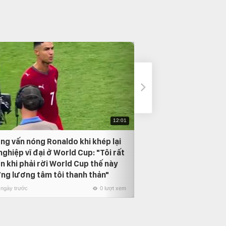
12:01
ng vấn nóng Ronaldo khi khép lại
Neymar bật khóc t
nghiệp vĩ đại ở World Cup: "Tôi rất
Vũ điệu Samba cuố
n khi phải rời World Cup thế này
29 ngày trước
ng lương tâm tôi thanh thản"
 ngày trước
0 lượt xem