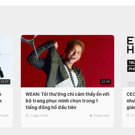
12:27
12:19
n
WEAN: Tôi thường chỉ cảm thấy ổn với
CEO
:
bộ trang phục mình chọn trong 1
như
tiếng đồng hồ đầu tiên
giả
ợt xem
1 ngày trước
0 lượt xem
17