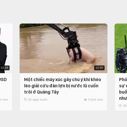
12:16
12:00
 USD
Một chiếc máy xúc gây chú ý khi khéo
Phỏ
léo giải cứu đàn lợn bị nước lũ cuốn
sự 
trôi ở Quảng Tây
buồ
như
ợt xem
26 ngày trước
0 lượt xem
29