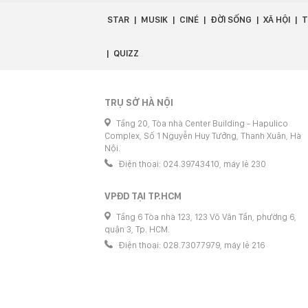
STAR
MUSIK
CINÉ
ĐỜI SỐNG
XÃ HỘI
T
QUIZZ
TRỤ SỞ HÀ NỘI
Tầng 20, Tòa nhà Center Building - Hapulico
Complex, Số 1 Nguyễn Huy Tưởng, Thanh Xuân, Hà
Nội.
Điện thoại: 024.39743410, máy lẻ 230
VPĐD TẠI TP.HCM
Tầng 6 Tòa nhà 123, 123 Võ Văn Tần, phường 6,
quận 3, Tp. HCM.
Điện thoại: 028.73077979, máy lẻ 216