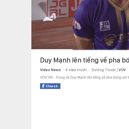
Current
0:13
/
Duration
1:08
Duy Mạnh lên tiếng về pha 
Time
Video News
4 năm trước
Dương Thuật /
VOV
VOV.VN - Trung vệ Duy Mạnh lên tiếng về pha bóng với
Chia sẻ