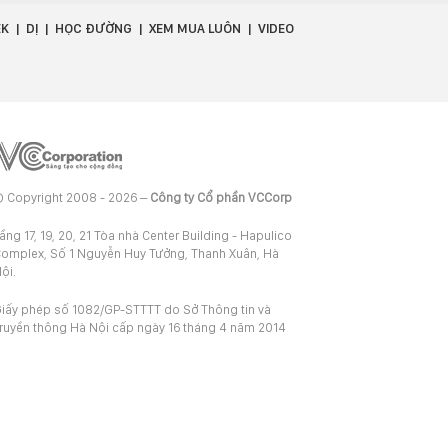
EK
DỊ
HỌC ĐƯỜNG
XEM MUA LUÔN
VIDEO
 Copyright 2008 - 2026 –
Công ty Cổ phần VCCorp
ầng 17, 19, 20, 21 Tòa nhà Center Building - Hapulico
omplex, Số 1 Nguyễn Huy Tưởng, Thanh Xuân, Hà
ội.
iấy phép số 1082/GP-STTTT do Sở Thông tin và
ruyền thông Hà Nội cấp ngày 16 tháng 4 năm 2014