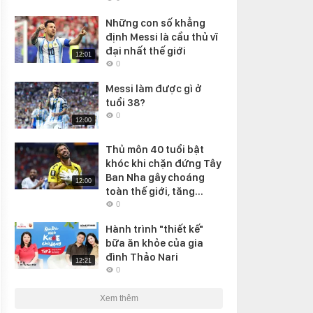
Những con số khẳng
định Messi là cầu thủ vĩ
đại nhất thế giới
12:01
0
Messi làm được gì ở
tuổi 38?
0
12:00
Thủ môn 40 tuổi bật
khóc khi chặn đứng Tây
Ban Nha gây choáng
12:00
toàn thế giới, tăng...
0
Hành trình "thiết kế"
bữa ăn khỏe của gia
đình Thảo Nari
12:21
0
Xem thêm