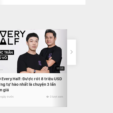
12:16
 Every Half: Được rót 8 triệu USD
Phỏng vấn Nam Anh
ng tự hào nhất là chuyện 3 lần
thời gian quay lại, 
m giá
người mình yêu nhất
 ngày trước
0 lượt xem
20 ngày trước