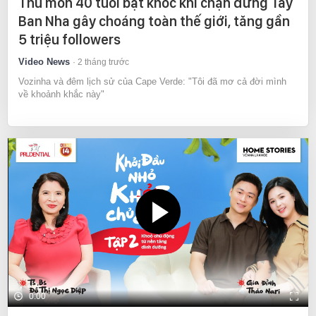
Thủ môn 40 tuổi bật khóc khi chặn đứng Tây
Ban Nha gây choáng toàn thế giới, tăng gần
5 triệu followers
Video News
2 tháng trước
Vozinha và đêm lịch sử của Cape Verde: "Tôi đã mơ cả đời mình
về khoảnh khắc này"
0:00