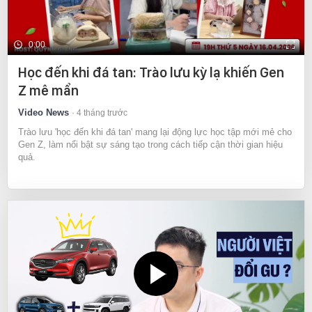
0:00
Học đến khi đá tan: Trào lưu kỳ lạ khiến Gen
Z mê mẩn
Video News
4 tháng trước
Trào lưu 'học đến khi đá tan' mang lại động lực học tập mới mẻ cho
Gen Z, làm nổi bật sự sáng tạo trong cách tiếp cận thời gian hiệu
quả.