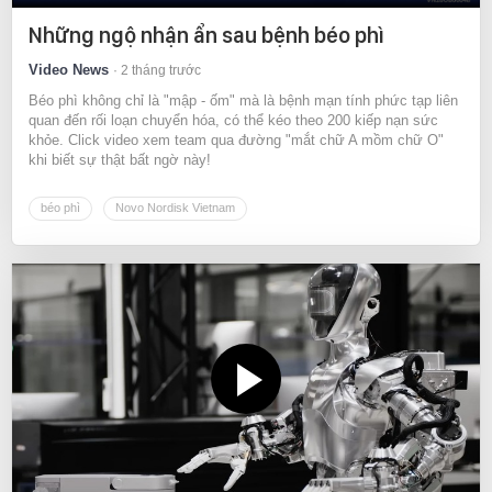
Những ngộ nhận ẩn sau bệnh béo phì
Video News
2 tháng trước
Béo phì không chỉ là "mập - ốm" mà là bệnh mạn tính phức tạp liên
quan đến rối loạn chuyển hóa, có thể kéo theo 200 kiếp nạn sức
khỏe. Click video xem team qua đường "mắt chữ A mồm chữ O"
khi biết sự thật bất ngờ này!
béo phì
Novo Nordisk Vietnam