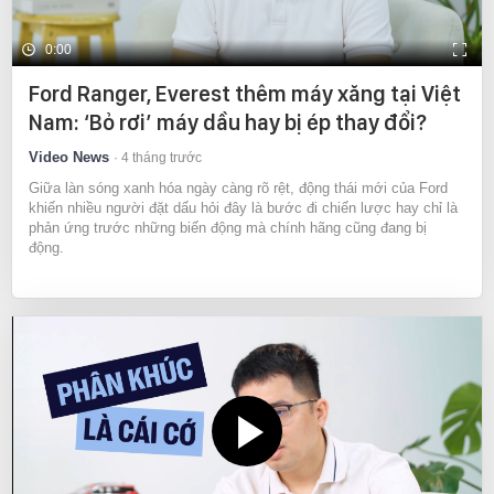
0:00
Ford Ranger, Everest thêm máy xăng tại Việt
Nam: ‘Bỏ rơi’ máy dầu hay bị ép thay đổi?
Video News
4 tháng trước
Giữa làn sóng xanh hóa ngày càng rõ rệt, động thái mới của Ford
khiến nhiều người đặt dấu hỏi đây là bước đi chiến lược hay chỉ là
phản ứng trước những biến động mà chính hãng cũng đang bị
động.