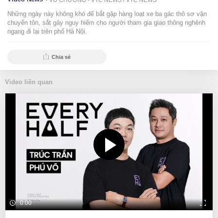
VŨ CHƯƠNG - VTC NEWS /
VTC NEWS
Những ngày này không khó để bắt gặp hàng loạt xe ba gác thô sơ vận
chuyển tôn, sắt gây nguy hiểm cho người tham gia giao thông nghênh
ngang đi lại trên phố Hà Nội.
Chia sẻ
Video liên quan
0:00