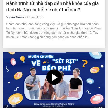
Hành trình từ nhà đẹp đến nhà khỏe của gia
đình Na Ny chi tiết sẽ như thế nào?
Video News
2 tháng trước
Chăm con nhỏ, cân bằng công việc và giữ cho ngọn lửa hôn nhân
luôn tích cực... cuộc sống của mẹ bỉm Lê Âu Ngân Anh và bố Phan
Tô Ny luôn nhận được sự đồng cảm từ rất nhiều gia đình trẻ. Tuy
nhiên, liệu một không gian sống gọn gàng đã chắc chắn là...
0:00