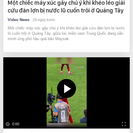
Một chiếc máy xúc gây chú ý khi khéo léo giải
cứu đàn lợn bị nước lũ cuốn trôi ở Quảng Tây
Video News
29 ngày trước
Một chiếc máy xúc gây chú ý khi khéo léo giải cứu đàn lợn bị nước
lũ cuốn trôi ở Quảng Tây, giữa lúc miền nam Trung Quốc đang oằn
mình ứng phó hậu quả bão Maysak.
0:00