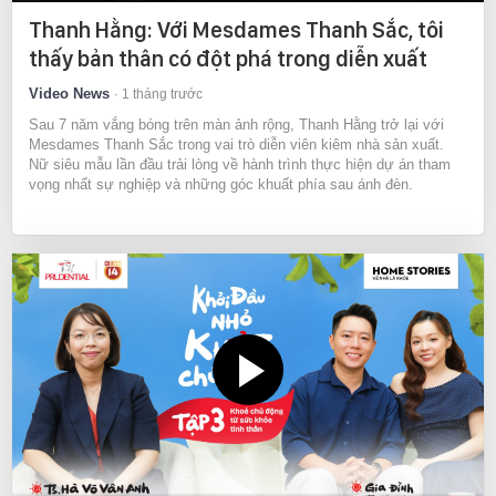
Thanh Hằng: Với Mesdames Thanh Sắc, tôi
thấy bản thân có đột phá trong diễn xuất
Video News
1 tháng trước
Sau 7 năm vắng bóng trên màn ảnh rộng, Thanh Hằng trở lại với
Mesdames Thanh Sắc trong vai trò diễn viên kiêm nhà sản xuất.
Nữ siêu mẫu lần đầu trải lòng về hành trình thực hiện dự án tham
vọng nhất sự nghiệp và những góc khuất phía sau ánh đèn.