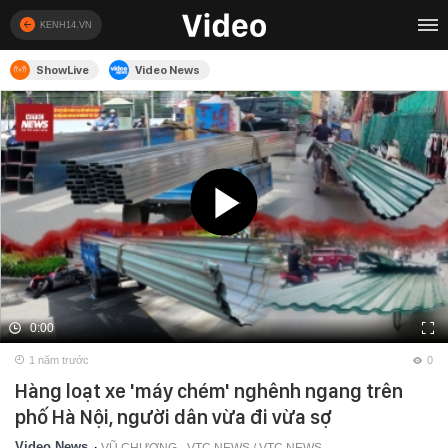
KENH14.VN
ShowLive
Video News
0:00
1 năm trước
0
Hàng loạt xe 'máy chém' nghênh ngang trên
phố Hà Nội, người dân vừa đi vừa sợ
Video News