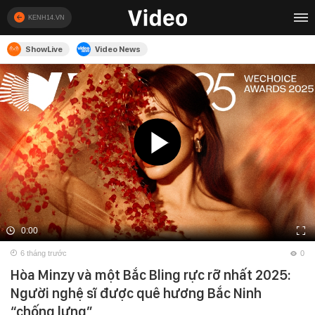
KENH14.VN
ShowLive
Video News
0:00
6 tháng trước
0
Hòa Minzy và một Bắc Bling rực rỡ nhất 2025:
Người nghệ sĩ được quê hương Bắc Ninh
“chống lưng”