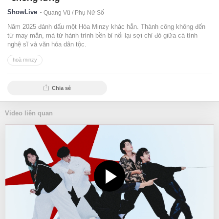
ShowLive
Quang Vũ /
Phụ Nữ Số
Năm 2025 đánh dấu một Hòa Minzy khác hẳn. Thành công không đến
từ may mắn, mà từ hành trình bền bỉ nối lại sợi chỉ đỏ giữa cá tính
nghệ sĩ và văn hóa dân tộc.
hoà minzy
Chia sẻ
Video liên quan