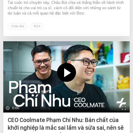
Tại cuộc trò chuyện này, Châu Bùi chia sẻ thẳng thắn về hành trình
chuẩn bị cho vai trò ca sĩ, cách cô đối diện với những so sánh từ
dư luận và cả mối quan hệ đặc biệt với Binz.
Châu Bùi
ID14
0:00
CEO Coolmate Phạm Chí Nhu: Bản chất của
khởi nghiệp là mắc sai lầm và sửa sai, nên sẽ