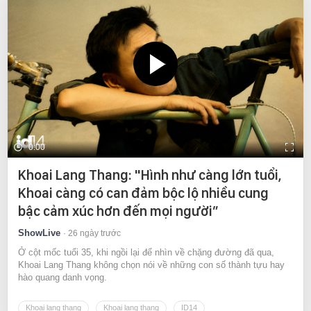
0:00
Khoai Lang Thang: "Hình như càng lớn tuổi,
Khoai càng có can đảm bộc lộ nhiều cung
bậc cảm xúc hơn đến mọi người”
ShowLive
26 ngày trước
Ở cột mốc tuổi 35, khi ngồi lại để nhìn về chặng đường đã qua,
Khoai Lang Thang không chọn nói về những con số thành tựu hay
hào quang danh vọng.
Khoai lang thang
Khoai lang thang
ID14