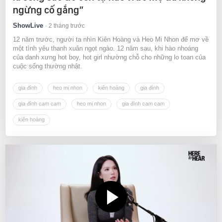
ngừng cố gắng”
ShowLive
2 tháng trước
12 năm trước, người ta nhìn Kiên Hoàng và Heo Mi Nhon để mơ về
một tình yêu thanh xuân ngọt ngào. 12 năm sau, khi hào nhoáng
của danh xưng hot boy, hot girl nhường chỗ cho những lo toan của
cuộc sống thường nhật.
gia đình
heo mi nhon
kiên hoàng
gia đình
gia đình cam cam
heo mi nhon
gia đình cam cam
kiên hoàng