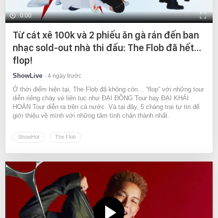
0:00
Từ cát xê 100k và 2 phiếu ăn gà rán đến ban
nhạc sold-out nhà thi đấu: The Flob đã hết…
flop!
ShowLive
4 ngày trước
Ở thời điểm hiện tại, The Flob đã không còn… “flop” với những tour
diễn riêng cháy vé liên tục như ĐẠI ĐỒNG Tour hay ĐẠI KHẢI
HOÀN Tour diễn ra trên cả nước. Và tại đây, 5 chàng trai tự tin để
giới thiệu về mình với những tâm tình chân thành nhất.
ShowHot
The Flob