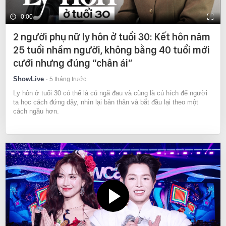
0:00
2 người phụ nữ ly hôn ở tuổi 30: Kết hôn năm
25 tuổi nhầm người, không bằng 40 tuổi mới
cưới nhưng đúng “chân ái”
ShowLive
5 tháng trước
Ly hôn ở tuổi 30 có thể là cú ngã đau và cũng là cú hích để người
ta học cách đứng dậy, nhìn lại bản thân và bắt đầu lại theo một
cách ngầu hơn.