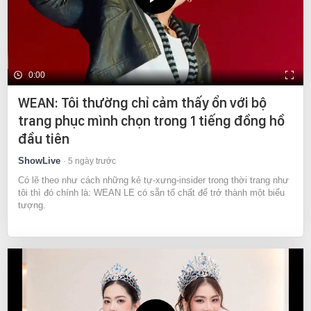
0:00
WEAN: Tôi thường chỉ cảm thấy ổn với bộ
trang phục mình chọn trong 1 tiếng đồng hồ
đầu tiên
ShowLive
5 ngày trước
Có lẽ theo như cách những kẻ tự-xưng-insider trong thời trang như
tôi thì đó chính là: WEAN LE có sẵn tố chất để trở thành một biểu
tượng.