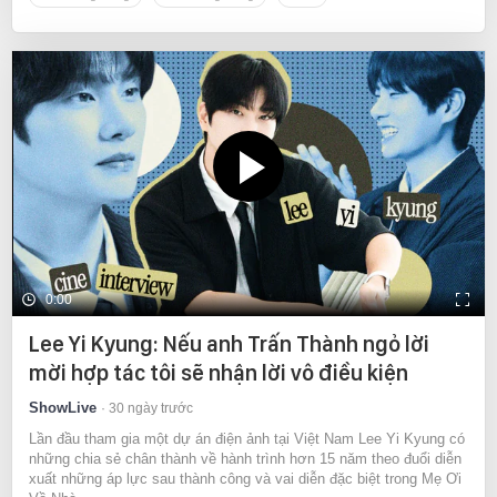
0:00
Lee Yi Kyung: Nếu anh Trấn Thành ngỏ lời
mời hợp tác tôi sẽ nhận lời vô điều kiện
ShowLive
30 ngày trước
Lần đầu tham gia một dự án điện ảnh tại Việt Nam Lee Yi Kyung có
những chia sẻ chân thành về hành trình hơn 15 năm theo đuổi diễn
xuất những áp lực sau thành công và vai diễn đặc biệt trong Mẹ Ơi