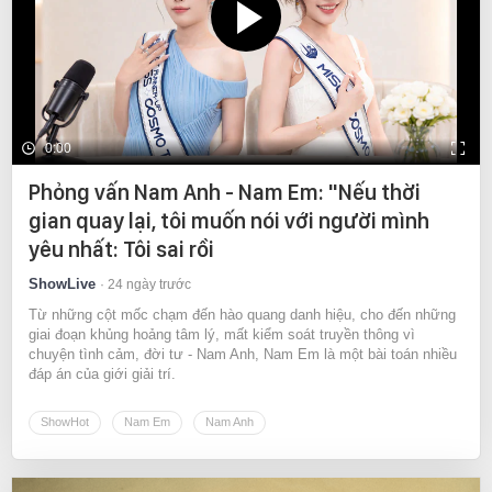
0:00
Phỏng vấn Nam Anh - Nam Em: "Nếu thời
gian quay lại, tôi muốn nói với người mình
yêu nhất: Tôi sai rồi
ShowLive
24 ngày trước
Từ những cột mốc chạm đến hào quang danh hiệu, cho đến những
giai đoạn khủng hoảng tâm lý, mất kiểm soát truyền thông vì
chuyện tình cảm, đời tư - Nam Anh, Nam Em là một bài toán nhiều
đáp án của giới giải trí.
ShowHot
Nam Em
Nam Anh