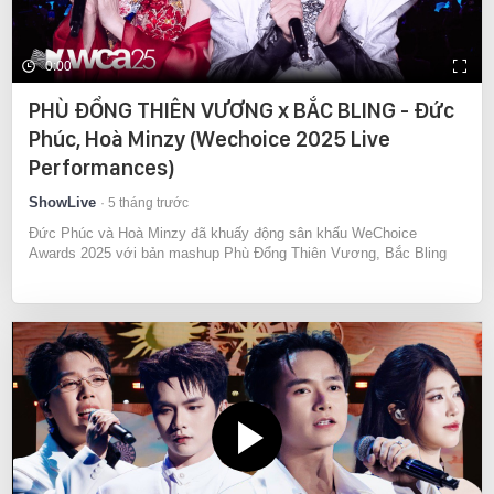
0:00
PHÙ ĐỔNG THIÊN VƯƠNG x BẮC BLING - Đức
Phúc, Hoà Minzy (Wechoice 2025 Live
Performances)
ShowLive
5 tháng trước
Đức Phúc và Hoà Minzy đã khuấy động sân khấu WeChoice
Awards 2025 với bản mashup Phù Đổng Thiên Vương, Bắc Bling