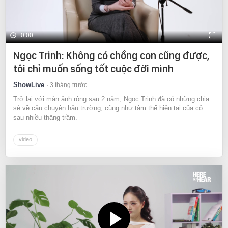
0:00
Ngọc Trinh: Không có chồng con cũng được,
tôi chỉ muốn sống tốt cuộc đời mình
ShowLive
3 tháng trước
Trở lại với màn ảnh rộng sau 2 năm, Ngọc Trinh đã có những chia
sẻ về câu chuyện hậu trường, cũng như tâm thế hiện tại của cô
sau nhiều thăng trầm.
video