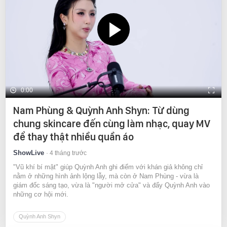
0:00
Nam Phùng & Quỳnh Anh Shyn: Từ dùng
chung skincare đến cùng làm nhạc, quay MV
để thay thật nhiều quần áo
ShowLive
4 tháng trước
"Vũ khí bí mật" giúp Quỳnh Anh ghi điểm với khán giả không chỉ
nằm ở những hình ảnh lộng lẫy, mà còn ở Nam Phùng - vừa là
giám đốc sáng tạo, vừa là "người mở cửa" và đẩy Quỳnh Anh vào
những cơ hội mới.
Quỳnh Anh Shyn