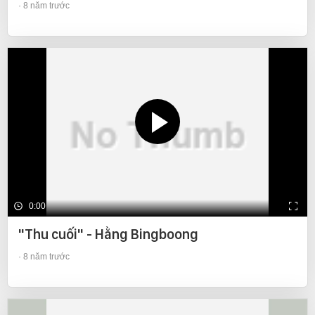
8 năm trước
0:00
"Thu cuối" - Hằng Bingboong
8 năm trước