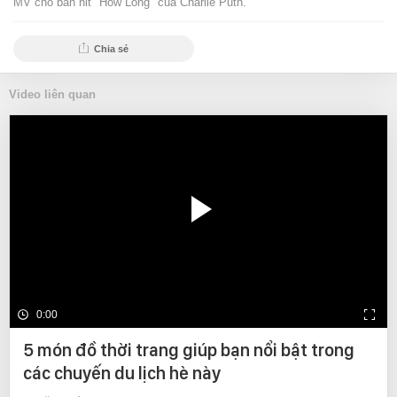
MV cho bản hit "How Long" của Charlie Puth.
Chia sẻ
Video liên quan
0:00
5 món đồ thời trang giúp bạn nổi bật trong
các chuyến du lịch hè này