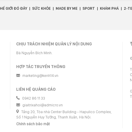
HẾ GIỚI ĐÓ ĐÂY
SỨC KHỎE
MADE BY ME
SPORT
KHÁM PHÁ
2-T
CHỊU TRÁCH NHIỆM QUẢN LÝ NỘI DUNG
Bà Nguyễn Bích Minh.
©
HỢP TÁC TRUYỀN THÔNG
T
C
marketing@kenh14.vn
N
LIÊN HỆ QUẢNG CÁO
G
T
0942 86 11 33
giaitrixahoi@admicro.vn
Tầng 20, Tòa nhà Center Building - Hapulico Complex,
Số 1 Nguyễn Huy Tưởng, Thanh Xuân, Hà Nội.
Chính sách bảo mật