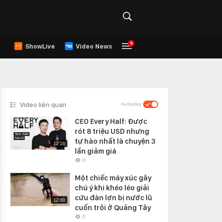
9
ShowLive
Video News
Video liên quan
Autoplay
CEO Every Half: Được
rót 8 triệu USD nhưng
tự hào nhất là chuyện 3
12:16
lần giảm giá
0
Một chiếc máy xúc gây
chú ý khi khéo léo giải
cứu đàn lợn bị nước lũ
12:00
cuốn trôi ở Quảng Tây
0