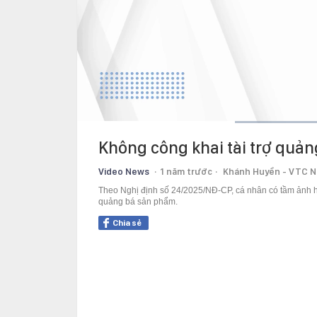
Current
0:13
/
Duration
0:44
Không công khai tài trợ quản
Time
Video News
1 năm trước
Khánh Huyền - VTC N
Theo Nghị định số 24/2025/NĐ-CP, cá nhân có tầm ảnh hư
quảng bá sản phẩm.
Chia sẻ