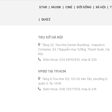
STAR
MUSIK
CINÉ
ĐỜI SỐNG
XÃ HỘI
T
QUIZZ
TRỤ SỞ HÀ NỘI
Tầng 20, Tòa nhà Center Building - Hapulico
Complex, Số 1 Nguyễn Huy Tưởng, Thanh Xuân, Hà
Nội.
Điện thoại: 024.39743410, máy lẻ 230
VPĐD TẠI TP.HCM
Tầng 6 Tòa nhà 123, 123 Võ Văn Tần, phường 6,
quận 3, Tp. HCM.
Điện thoại: 028.73077979, máy lẻ 216