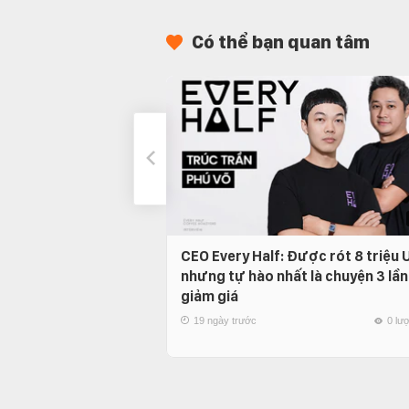
Có thể bạn quan tâm
CEO Every Half: Được rót 8 triệu
nhưng tự hào nhất là chuyện 3 lần
giảm giá
19 ngày trước
0 lư