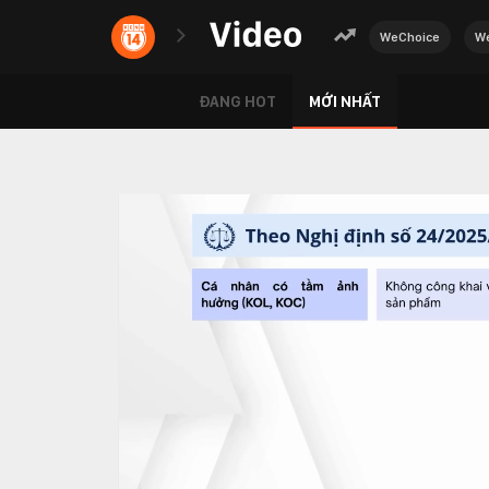
WeChoice
We
ĐANG HOT
MỚI NHẤT