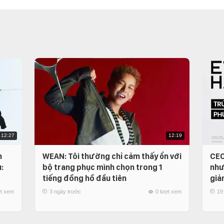
12:27
12:19
n
WEAN: Tôi thường chỉ cảm thấy ổn với
CEO
:
bộ trang phục mình chọn trong 1
như
tiếng đồng hồ đầu tiên
giả
ợt xem
3 ngày trước
0 lượt xem
19