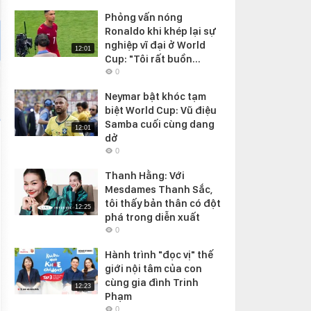
Phỏng vấn nóng
Ronaldo khi khép lại sự
nghiệp vĩ đại ở World
12:01
Cup: "Tôi rất buồn...
0
Neymar bật khóc tạm
biệt World Cup: Vũ điệu
Samba cuối cùng dang
12:01
dở
0
Thanh Hằng: Với
Mesdames Thanh Sắc,
tôi thấy bản thân có đột
12:25
phá trong diễn xuất
0
Hành trình "đọc vị" thế
giới nội tâm của con
cùng gia đình Trinh
12:23
Phạm
0