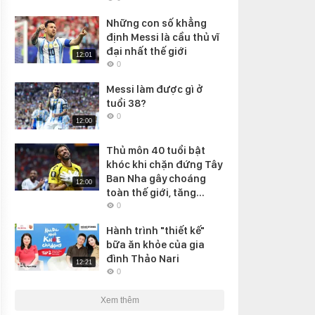
Những con số khẳng
định Messi là cầu thủ vĩ
đại nhất thế giới
12:01
0
Messi làm được gì ở
tuổi 38?
0
12:00
Thủ môn 40 tuổi bật
khóc khi chặn đứng Tây
Ban Nha gây choáng
12:00
toàn thế giới, tăng...
0
Hành trình "thiết kế"
bữa ăn khỏe của gia
đình Thảo Nari
12:21
0
Xem thêm