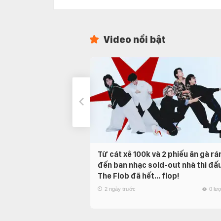
Video nổi bật
Từ cát xê 100k và 2 phiếu ăn gà rá
đến ban nhạc sold-out nhà thi đấu
The Flob đã hết… flop!
2 ngày trước
0 lư