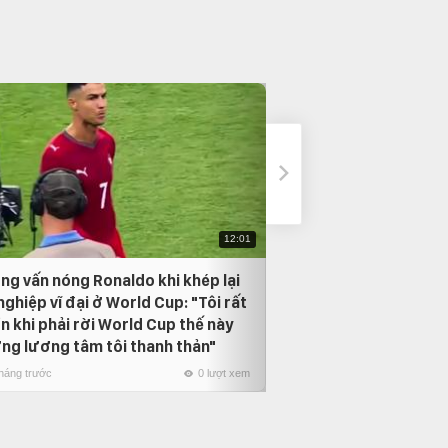
12:01
ng vấn nóng Ronaldo khi khép lại
Neymar bật khóc t
nghiệp vĩ đại ở World Cup: "Tôi rất
Vũ điệu Samba cuố
n khi phải rời World Cup thế này
1 tháng trước
ng lương tâm tôi thanh thản"
tháng trước
0 lượt xem