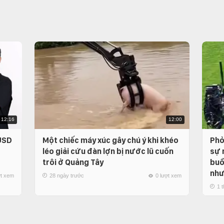
12:16
12:00
 USD
Một chiếc máy xúc gây chú ý khi khéo
Phỏ
léo giải cứu đàn lợn bị nước lũ cuốn
sự 
trôi ở Quảng Tây
buồ
như
ợt xem
28 ngày trước
0 lượt xem
1 