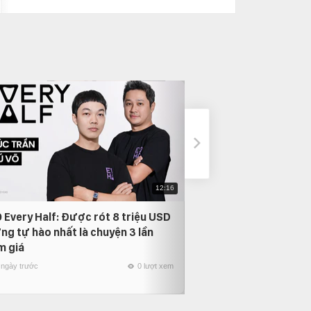
12:16
 Every Half: Được rót 8 triệu USD
Phỏng vấn Nam Anh
ng tự hào nhất là chuyện 3 lần
thời gian quay lại, 
m giá
người mình yêu nhất
 ngày trước
0 lượt xem
22 ngày trước