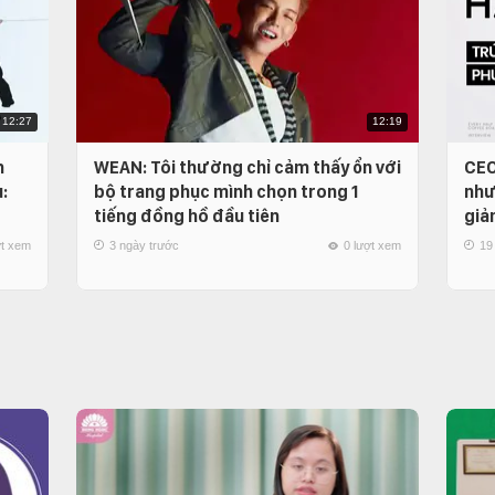
12:27
12:19
n
WEAN: Tôi thường chỉ cảm thấy ổn với
CEO
:
bộ trang phục mình chọn trong 1
như
tiếng đồng hồ đầu tiên
giả
ợt xem
3 ngày trước
0 lượt xem
19