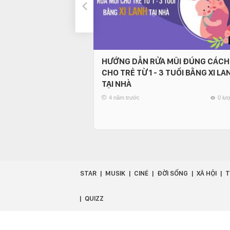
HƯỚNG DẪN RỬA MŨI ĐÚNG CÁCH
CHO TRẺ TỪ 1 - 3 TUỔI BẰNG XI LA
TẠI NHÀ
4 năm trước
0 lư
STAR
MUSIK
CINÉ
ĐỜI SỐNG
XÃ HỘI
T
QUIZZ