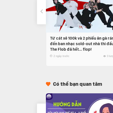
Từ cát xê 100k và 2 phiếu ăn gà rá
đến ban nhạc sold-out nhà thi đấu
The Flob đã hết… flop!
2 ngày trước
0 lư
Có thể bạn quan tâm