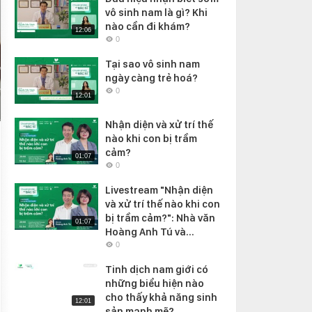
vô sinh nam là gì? Khi
nào cần đi khám?
12:06
0
Tại sao vô sinh nam
ngày càng trẻ hoá?
0
12:01
Nhận diện và xử trí thế
nào khi con bị trầm
cảm?
01:07
0
Livestream "Nhận diện
và xử trí thế nào khi con
bị trầm cảm?": Nhà văn
01:07
Hoàng Anh Tú và...
0
Tinh dịch nam giới có
những biểu hiện nào
cho thấy khả năng sinh
12:01
sản mạnh mẽ?