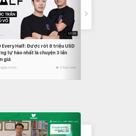
12:16
 Every Half: Được rót 8 triệu USD
Phỏng vấn Nam Anh
ng tự hào nhất là chuyện 3 lần
thời gian quay lại, 
m giá
người mình yêu nhất
 ngày trước
0 lượt xem
22 ngày trước