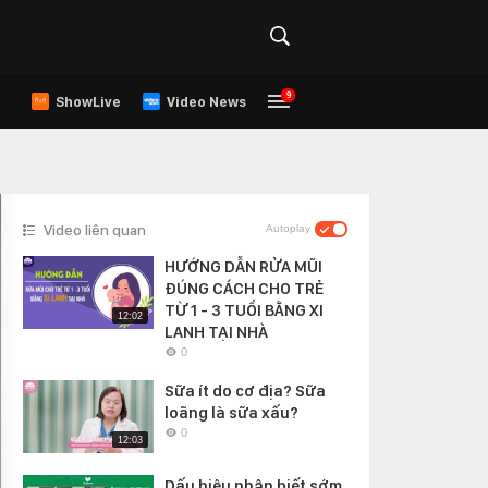
9
ShowLive
Video News
Video liên quan
Autoplay
HƯỚNG DẪN RỬA MŨI
ĐÚNG CÁCH CHO TRẺ
TỪ 1 - 3 TUỔI BẰNG XI
12:02
LANH TẠI NHÀ
0
Sữa ít do cơ địa? Sữa
loãng là sữa xấu?
0
12:03
Dấu hiệu nhận biết sớm