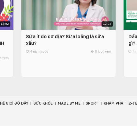
12:02
12:03
Sữa ít do cơ địa? Sữa loãng là sữa
Dấu
NH
xấu?
gì?
4 năm trước
0 lượt xem
4 
ợt xem
HẾ GIỚI ĐÓ ĐÂY
SỨC KHỎE
MADE BY ME
SPORT
KHÁM PHÁ
2-T