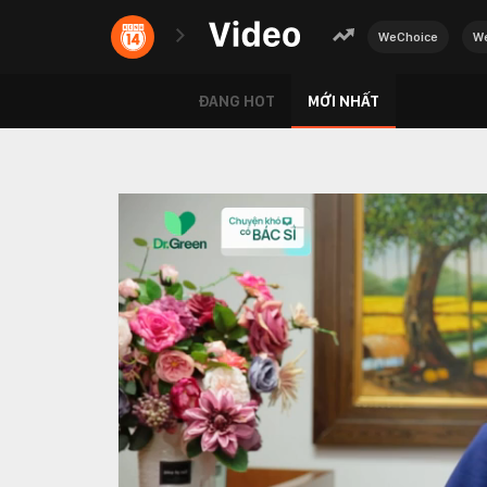
WeChoice
We
ĐANG HOT
MỚI NHẤT