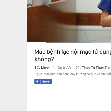
Current
0:13
/
Duration
2:10
Mắc bệnh lạc nội mạc tử cun
Time
không?
Sức khỏe
4 năm trước
QP /
Theo Trí Thức Trẻ
Người mắc phải căn bệnh này thường có tỷ lệ vô sinh rất 
Chia sẻ