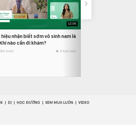
12:06
 hiệu nhận biết sớm vô sinh nam là
Tại sao vô sinh na
 Khi nào cần đi khám?
hoá?
năm trước
0 lượt xem
4 năm trước
EK
DỊ
HỌC ĐƯỜNG
XEM MUA LUÔN
VIDEO