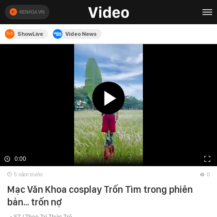
KENH14.VN
ShowLive
Video News
0:00
5 năm trước
0
Mạc Văn Khoa cosplay Trốn Tìm trong phiên
bản... trốn nợ