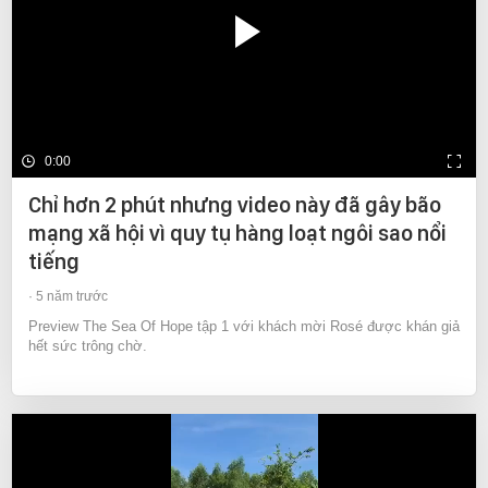
0:00
Chỉ hơn 2 phút nhưng video này đã gây bão
mạng xã hội vì quy tụ hàng loạt ngôi sao nổi
tiếng
5 năm trước
Preview The Sea Of Hope tập 1 với khách mời Rosé được khán giả
hết sức trông chờ.