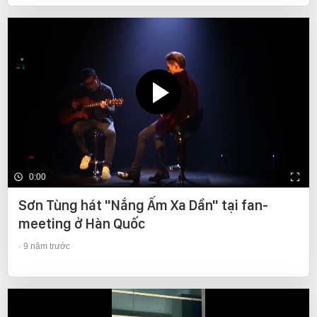
0:00
Sơn Tùng hát "Nắng Ấm Xa Dần" tại fan-
meeting ở Hàn Quốc
9 năm trước