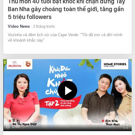
Thủ môn 40 tuổi bật khóc khi chặn đứng Tây
Ban Nha gây choáng toàn thế giới, tăng gần
5 triệu followers
Video News
2 tháng trước
Vozinha và đêm lịch sử của Cape Verde: "Tôi đã mơ cả đời mình
về khoảnh khắc này"
0:00