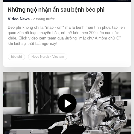
Những ngộ nhận ẩn sau bệnh béo phì
Video News
2 tháng trước
Béo phì không chỉ là "mập - ốm" mà là bệnh mạn tính phức tạp liên
quan đến rối loạn chuyển hóa, có thể kéo theo 200 kiếp nạn sức
khỏe. Click video xem team qua đường "mắt chữ A mồm chữ O"
khi biết sự thật bất ngờ này!
béo phì
Novo Nordisk Vietnam