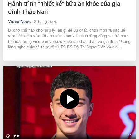
Hành trình "thiết kế" bữa ăn khỏe của gia
đình Thảo Nari
Video News
2 tháng trước
Đi chợ thế nào cho hợp lý, ăn gì để đủ chất, chọn món ra sao để
vừa tiết kiệm vừa tốt cho sức khỏe? Dinh dưỡng đóng vai trò như
thế nào trong việc bảo vệ sức khỏe cho bản thân và gia đình? Cùng
lắng nghe chia sẻ thực tế từ TS.BS Đỗ Thị Ngọc Diệp và gia...
0:00