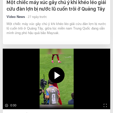
Một chiếc máy xúc gây chú ý khi khéo léo giải
cứu đàn lợn bị nước lũ cuốn trôi ở Quảng Tây
Video News
27 ngày trước
Một chiếc máy xúc gây chú ý khi khéo léo giải cứu đàn lợn bị nước
lũ cuốn trôi ở Quảng Tây, giữa lúc miền nam Trung Quốc đang oằn
mình ứng phó hậu quả bão Maysak.
0:00