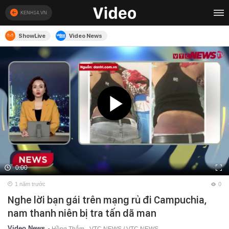
KENH14.VN
ShowLive
Video News
0:00
1 năm trước
0
Nghe lời bạn gái trên mạng rủ đi Campuchia,
nam thanh niên bị tra tấn dã man
Video News