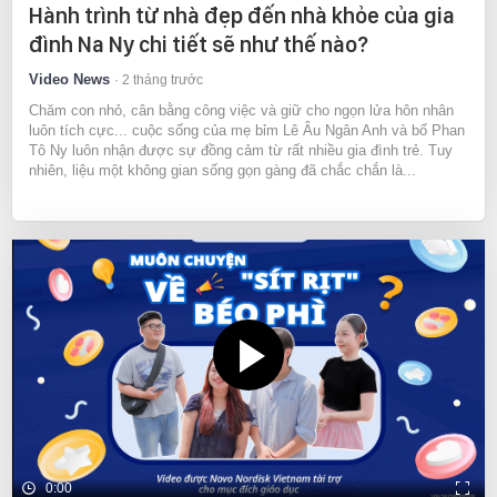
Hành trình từ nhà đẹp đến nhà khỏe của gia
đình Na Ny chi tiết sẽ như thế nào?
Video News
2 tháng trước
Chăm con nhỏ, cân bằng công việc và giữ cho ngọn lửa hôn nhân
luôn tích cực... cuộc sống của mẹ bỉm Lê Âu Ngân Anh và bố Phan
Tô Ny luôn nhận được sự đồng cảm từ rất nhiều gia đình trẻ. Tuy
nhiên, liệu một không gian sống gọn gàng đã chắc chắn là...
0:00