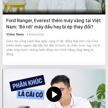
0:00
Ford Ranger, Everest thêm máy xăng tại Việt
Nam: ‘Bỏ rơi’ máy dầu hay bị ép thay đổi?
Video News
4 tháng trước
Giữa làn sóng xanh hóa ngày càng rõ rệt, động thái mới của Ford
khiến nhiều người đặt dấu hỏi đây là bước đi chiến lược hay chỉ là
phản ứng trước những biến động mà chính hãng cũng đang bị
động.