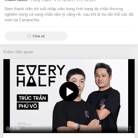
Hồng Thắm - VTC NEWS /
VTC NEWS
Nam thanh niên trẻ tuổi nhập viện trong tình trạng đa chấn thương
nghiêm trọng và sang chấn tâm lý nặng nề, sau khi bị tra tấn thể xác dã
man tại Campuchia.
Chia sẻ
Video liên quan
0:00