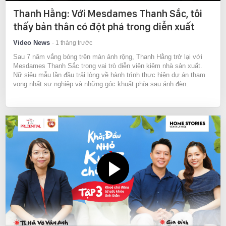
Thanh Hằng: Với Mesdames Thanh Sắc, tôi
thấy bản thân có đột phá trong diễn xuất
Video News
1 tháng trước
Sau 7 năm vắng bóng trên màn ảnh rộng, Thanh Hằng trở lại với
Mesdames Thanh Sắc trong vai trò diễn viên kiêm nhà sản xuất.
Nữ siêu mẫu lần đầu trải lòng về hành trình thực hiện dự án tham
vọng nhất sự nghiệp và những góc khuất phía sau ánh đèn.