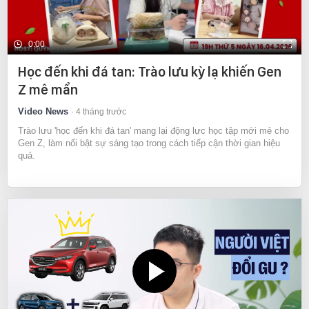
0:00
Học đến khi đá tan: Trào lưu kỳ lạ khiến Gen
Z mê mẩn
Video News
4 tháng trước
Trào lưu 'học đến khi đá tan' mang lại động lực học tập mới mẻ cho
Gen Z, làm nổi bật sự sáng tạo trong cách tiếp cận thời gian hiệu
quả.