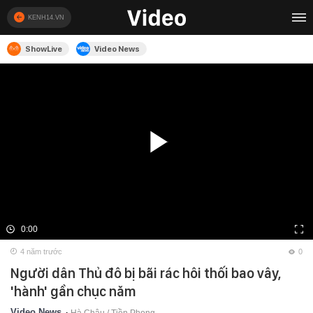
KENH14.VN
ShowLive
Video News
0:00
4 năm trước
0
Người dân Thủ đô bị bãi rác hôi thối bao vây,
'hành' gần chục năm
Video News