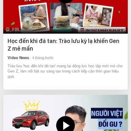
0:00
Học đến khi đá tan: Trào lưu kỳ lạ khiến Gen
Z mê mẩn
Video News
4 tháng trước
Trào lưu 'học đến khi đá tan' mang lại động lực học tập mới mẻ cho
Gen Z, làm nổi bật sự sáng tạo trong cách tiếp cận thời gian hiệu
quả.