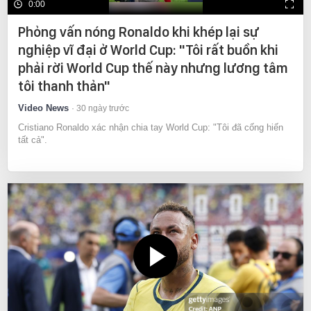
0:00
Phỏng vấn nóng Ronaldo khi khép lại sự
nghiệp vĩ đại ở World Cup: "Tôi rất buồn khi
phải rời World Cup thế này nhưng lương tâm
tôi thanh thản"
Video News
30 ngày trước
Cristiano Ronaldo xác nhận chia tay World Cup: "Tôi đã cống hiến
tất cả".