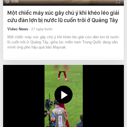
0:00
Một chiếc máy xúc gây chú ý khi khéo léo giải
cứu đàn lợn bị nước lũ cuốn trôi ở Quảng Tây
Video News
27 ngày trước
Một chiếc máy xúc gây chú ý khi khéo léo giải cứu đàn lợn bị nước
lũ cuốn trôi ở Quảng Tây, giữa lúc miền nam Trung Quốc đang oằn
mình ứng phó hậu quả bão Maysak.