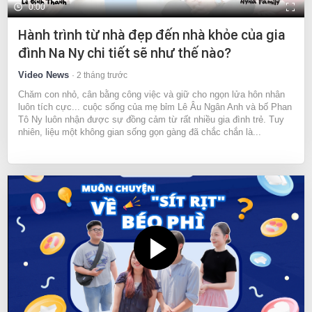
0:00
Hành trình từ nhà đẹp đến nhà khỏe của gia
đình Na Ny chi tiết sẽ như thế nào?
Video News
2 tháng trước
Chăm con nhỏ, cân bằng công việc và giữ cho ngọn lửa hôn nhân
luôn tích cực... cuộc sống của mẹ bỉm Lê Âu Ngân Anh và bố Phan
Tô Ny luôn nhận được sự đồng cảm từ rất nhiều gia đình trẻ. Tuy
nhiên, liệu một không gian sống gọn gàng đã chắc chắn là...