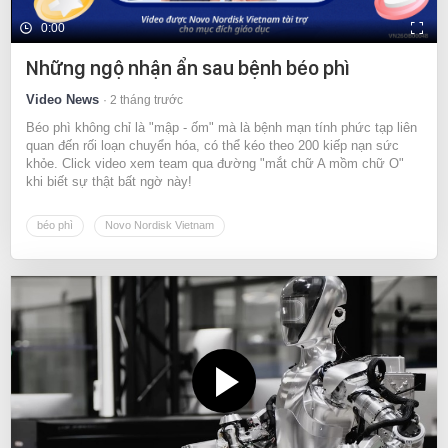
0:00
Những ngộ nhận ẩn sau bệnh béo phì
Video News
2 tháng trước
Béo phì không chỉ là "mập - ốm" mà là bệnh mạn tính phức tạp liên
quan đến rối loạn chuyển hóa, có thể kéo theo 200 kiếp nạn sức
khỏe. Click video xem team qua đường "mắt chữ A mồm chữ O"
khi biết sự thật bất ngờ này!
béo phì
Novo Nordisk Vietnam