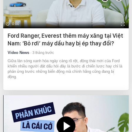
0:00
Ford Ranger, Everest thêm máy xăng tại Việt
Nam: ‘Bỏ rơi’ máy dầu hay bị ép thay đổi?
Video News
3 tháng trước
Giữa làn sóng xanh hóa ngày càng rõ rệt, động thái mới của Ford
khiến nhiều người đặt dấu hỏi đây là bước đi chiến lược hay chỉ là
phản ứng trước những biến động mà chính hãng cũng đang bị
động.