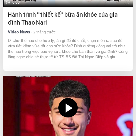
0:00
Hành trình "thiết kế" bữa ăn khỏe của gia
đình Thảo Nari
Video News
2 tháng trước
Đi chợ thế nào cho hợp lý, ăn gì để đủ chất, chọn món ra sao để
vừa tiết kiệm vừa tốt cho sức khỏe? Dinh dưỡng đóng vai trò như
thế nào trong việc bảo vệ sức khỏe cho bản thân và gia đình? Cùng
lắng nghe chia sẻ thực tế từ TS.BS Đỗ Thị Ngọc Diệp và gia...