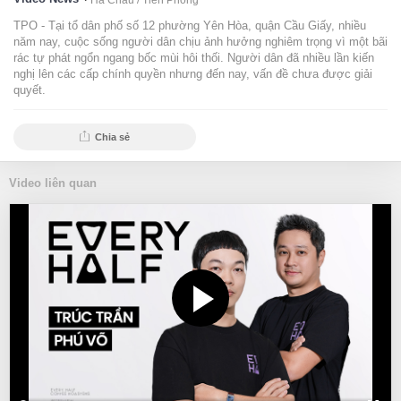
Hà Châu /
Tiền Phong
TPO - Tại tổ dân phố số 12 phường Yên Hòa, quận Cầu Giấy, nhiều
năm nay, cuộc sống người dân chịu ảnh hưởng nghiêm trọng vì một bãi
rác tự phát ngổn ngang bốc mùi hôi thối. Người dân đã nhiều lần kiến
nghị lên các cấp chính quyền nhưng đến nay, vấn đề chưa được giải
quyết.
Chia sẻ
Video liên quan