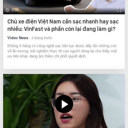
0:00
Chủ xe điện Việt Nam cần sạc nhanh hay sạc
nhiều: VinFast và phần còn lại đang làm gì?
Video News
3 tháng trước
Không ít hãng có công nghệ sạc liên tục được đẩy lên những con
số ấn tượng, trải nghiệm thực tế của người dùng lại cho thấy một
ưu tiên khác đang âm thầm chi phối quyết định.