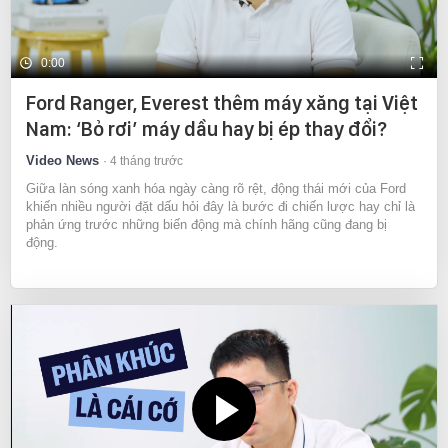
0:00
Ford Ranger, Everest thêm máy xăng tại Việt
Nam: ‘Bỏ rơi’ máy dầu hay bị ép thay đổi?
Video News
4 tháng trước
Giữa làn sóng xanh hóa ngày càng rõ rệt, động thái mới của Ford
khiến nhiều người đặt dấu hỏi đây là bước đi chiến lược hay chỉ là
phản ứng trước những biến động mà chính hãng cũng đang bị
động.