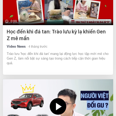
0:00
Học đến khi đá tan: Trào lưu kỳ lạ khiến Gen
Z mê mẩn
Video News
4 tháng trước
Trào lưu 'học đến khi đá tan' mang lại động lực học tập mới mẻ cho
Gen Z, làm nổi bật sự sáng tạo trong cách tiếp cận thời gian hiệu
quả.