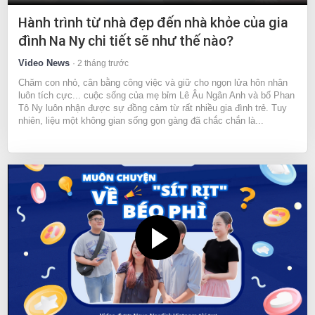
Hành trình từ nhà đẹp đến nhà khỏe của gia
đình Na Ny chi tiết sẽ như thế nào?
Video News
2 tháng trước
Chăm con nhỏ, cân bằng công việc và giữ cho ngọn lửa hôn nhân
luôn tích cực... cuộc sống của mẹ bỉm Lê Âu Ngân Anh và bố Phan
Tô Ny luôn nhận được sự đồng cảm từ rất nhiều gia đình trẻ. Tuy
nhiên, liệu một không gian sống gọn gàng đã chắc chắn là...