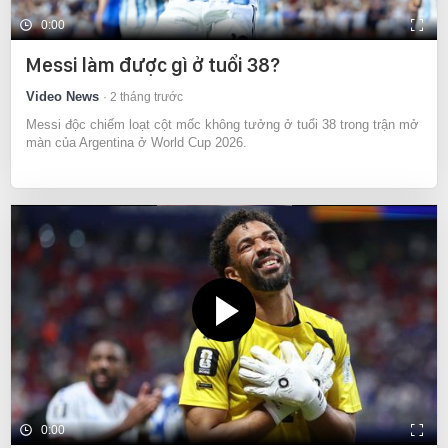
0:00
Messi làm được gì ở tuổi 38?
Video News
2 tháng trước
Messi độc chiếm loạt cột mốc không tưởng ở tuổi 38 trong trận mở
màn của Argentina ở World Cup 2026.
0:00