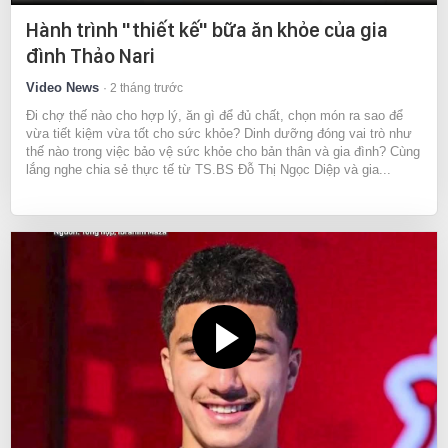
Hành trình "thiết kế" bữa ăn khỏe của gia
đình Thảo Nari
Video News
2 tháng trước
Đi chợ thế nào cho hợp lý, ăn gì để đủ chất, chọn món ra sao để
vừa tiết kiệm vừa tốt cho sức khỏe? Dinh dưỡng đóng vai trò như
thế nào trong việc bảo vệ sức khỏe cho bản thân và gia đình? Cùng
lắng nghe chia sẻ thực tế từ TS.BS Đỗ Thị Ngọc Diệp và gia...