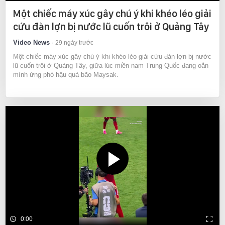
Một chiếc máy xúc gây chú ý khi khéo léo giải
cứu đàn lợn bị nước lũ cuốn trôi ở Quảng Tây
Video News
29 ngày trước
Một chiếc máy xúc gây chú ý khi khéo léo giải cứu đàn lợn bị nước
lũ cuốn trôi ở Quảng Tây, giữa lúc miền nam Trung Quốc đang oằn
mình ứng phó hậu quả bão Maysak.
0:00