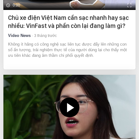
0:00
Chủ xe điện Việt Nam cần sạc nhanh hay sạc
nhiều: VinFast và phần còn lại đang làm gì?
Video News
3 tháng trước
Không ít hãng có công nghệ sạc liên tục được đẩy lên những con
số ấn tượng, trải nghiệm thực tế của người dùng lại cho thấy một
ưu tiên khác đang âm thầm chi phối quyết định.