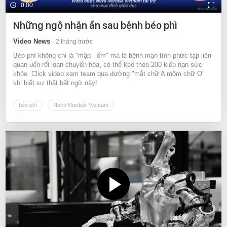
0:00
Những ngộ nhận ẩn sau bệnh béo phì
Video News
2 tháng trước
Béo phì không chỉ là "mập - ốm" mà là bệnh mạn tính phức tạp liên
quan đến rối loạn chuyển hóa, có thể kéo theo 200 kiếp nạn sức
khỏe. Click video xem team qua đường "mắt chữ A mồm chữ O"
khi biết sự thật bất ngờ này!
béo phì
Novo Nordisk Vietnam