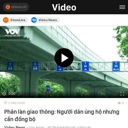
KENH14.VN
ShowLive
Video News
0:00
1 năm trước
0
Phân làn giao thông: Người dân ủng hộ nhưng
cần đồng bộ
Video News