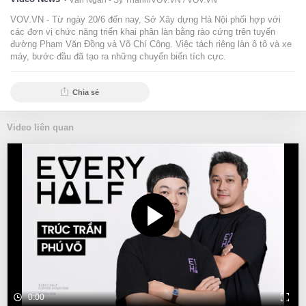
Văn Ngân - Sỹ Thành/VOV.VN /
VOV.VN
VOV.VN - Từ ngày 20/6 đến nay, Sở Xây dựng Hà Nội phối hợp với
các đơn vị chức năng triển khai phân làn bằng rào cứng trên tuyến
đường Phạm Văn Đồng và Võ Chí Công. Việc tách riêng làn ô tô và xe
máy, bước đầu đã tạo ra những chuyển biến tích cực.
Chia sẻ
Video liên quan
0:00