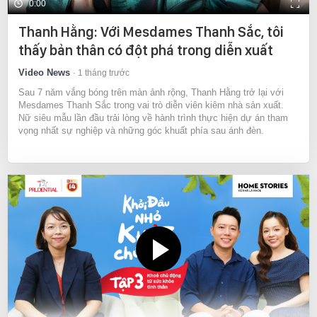
0:00
Thanh Hằng: Với Mesdames Thanh Sắc, tôi
thấy bản thân có đột phá trong diễn xuất
Video News
1 tháng trước
Sau 7 năm vắng bóng trên màn ảnh rộng, Thanh Hằng trở lại với
Mesdames Thanh Sắc trong vai trò diễn viên kiêm nhà sản xuất.
Nữ siêu mẫu lần đầu trải lòng về hành trình thực hiện dự án tham
vọng nhất sự nghiệp và những góc khuất phía sau ánh đèn.