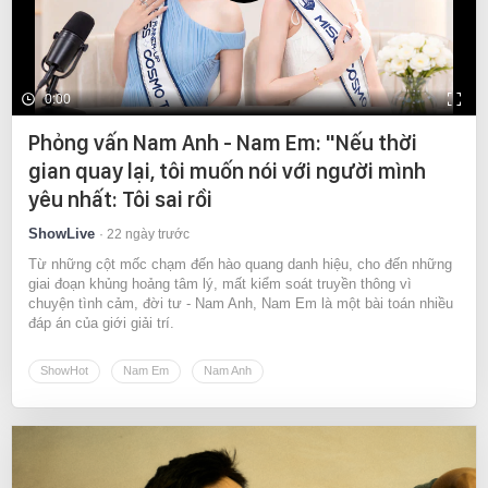
0:00
Phỏng vấn Nam Anh - Nam Em: "Nếu thời
gian quay lại, tôi muốn nói với người mình
yêu nhất: Tôi sai rồi
ShowLive
22 ngày trước
Từ những cột mốc chạm đến hào quang danh hiệu, cho đến những
giai đoạn khủng hoảng tâm lý, mất kiểm soát truyền thông vì
chuyện tình cảm, đời tư - Nam Anh, Nam Em là một bài toán nhiều
đáp án của giới giải trí.
ShowHot
Nam Em
Nam Anh