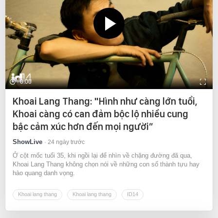
0:00
Khoai Lang Thang: "Hình như càng lớn tuổi,
Khoai càng có can đảm bộc lộ nhiều cung
bậc cảm xúc hơn đến mọi người”
ShowLive
24 ngày trước
Ở cột mốc tuổi 35, khi ngồi lại để nhìn về chặng đường đã qua,
Khoai Lang Thang không chọn nói về những con số thành tựu hay
hào quang danh vọng.
Khoai lang thang
Khoai lang thang
ID14