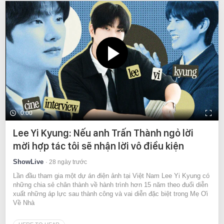
0:00
Lee Yi Kyung: Nếu anh Trấn Thành ngỏ lời
mời hợp tác tôi sẽ nhận lời vô điều kiện
ShowLive
28 ngày trước
Lần đầu tham gia một dự án điện ảnh tại Việt Nam Lee Yi Kyung có
những chia sẻ chân thành về hành trình hơn 15 năm theo đuổi diễn
xuất những áp lực sau thành công và vai diễn đặc biệt trong Mẹ Ơi
Về Nhà