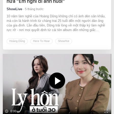
hứa "Em nghỉ đi anh nuôi"
ShowLive
5 tháng trước
10 năm làm nghề của Hoàng Dũng không chỉ có ánh đèn sân khấu,
mà còn là hành trình từ chàng trai 25 tuổi đến một người đàn ông
của gia đình. Lần đầu tiên, Dũng trải lòng về một thập kỷ làm nghề
rực rỡ - nơi mọi quyết định từ cái tên album đến những giấc...
Hoàng Dũng
Here To Hear
ShowHot
0:00