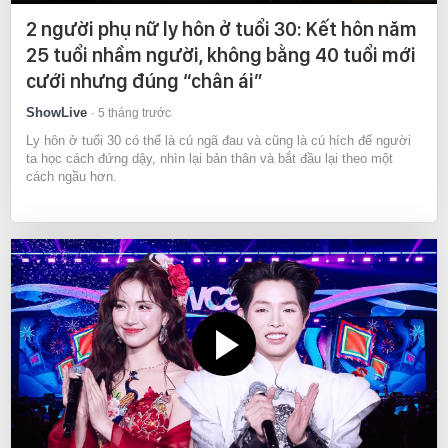
2 người phụ nữ ly hôn ở tuổi 30: Kết hôn năm
25 tuổi nhầm người, không bằng 40 tuổi mới
cưới nhưng đúng “chân ái”
ShowLive
5 tháng trước
Ly hôn ở tuổi 30 có thể là cú ngã đau và cũng là cú hích để người
ta học cách đứng dậy, nhìn lại bản thân và bắt đầu lại theo một
cách ngầu hơn.