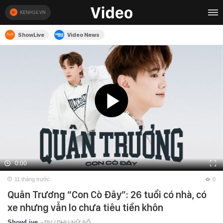
KENH14.VN
ShowLive
Video News
0:00
11 tháng trước
0
Quân Trương “Con Cò Đây”: 26 tuổi có nhà, có
xe nhưng vẫn lo chưa tiêu tiền khôn
ShowLive