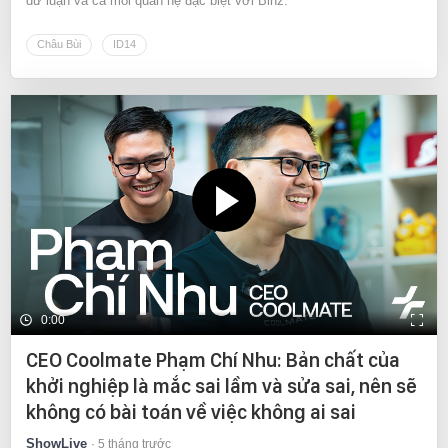
dư luận và cả mối quan hệ đặc biệt với Binz.
Châu Bùi
ID14
0:00
CEO Coolmate Phạm Chí Nhu: Bản chất của
khởi nghiệp là mắc sai lầm và sửa sai, nên sẽ
không có bài toán về việc không ai sai
ShowLive
5 tháng trước