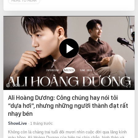
HERE TO HEAR
0:00
Ali Hoàng Dương: Công chúng hay nói tôi
“dựa hơi”, nhưng những người thành đạt rất
nhạy bén
ShowLive
1 tháng trước
Không còn là chàng trai tuổi đôi mươi nhìn cuộc đời qua lăng kính
màu hồng, Ali Hoàng Dương của hiện tại chín chắn, bình thản và