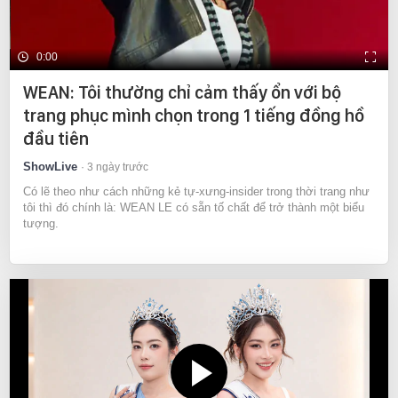
0:00
WEAN: Tôi thường chỉ cảm thấy ổn với bộ
trang phục mình chọn trong 1 tiếng đồng hồ
đầu tiên
ShowLive
3 ngày trước
Có lẽ theo như cách những kẻ tự-xưng-insider trong thời trang như
tôi thì đó chính là: WEAN LE có sẵn tố chất để trở thành một biểu
tượng.