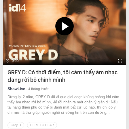
0:00
GREY D: Có thời điểm, tôi cảm thấy âm nhạc
đang rời bỏ chính mình
ShowLive
4 tháng trước
Dừng lại 2 năm, GREY D đã đi qua giai đoạn khủng hoảng khi cảm
thấy âm nhạc rời bỏ mình, để rồi nhận ra một chân lý giản dị: Nếu
tài năng thiên phú có thể bị đánh mất bất cứ lúc nào, thì chỉ có ý
chí mới là thứ giúp người nghệ sĩ vững tin trên con đường...
Grey D
HERE TO HEAR