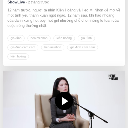
ShowLive
2 tháng trước
12 năm trước, người ta nhìn Kiên Hoàng và Heo Mi Nhon để mơ về
một tình yêu thanh xuân ngọt ngào. 12 năm sau, khi hào nhoáng
của danh xưng hot boy, hot girl nhường chỗ cho những lo toan của
cuộc sống thường nhật.
gia đình
heo mi nhon
kiên hoàng
gia đình
gia đình cam cam
heo mi nhon
gia đình cam cam
kiên hoàng