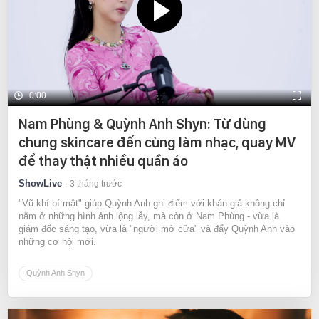
0:00
Nam Phùng & Quỳnh Anh Shyn: Từ dùng
chung skincare đến cùng làm nhạc, quay MV
để thay thật nhiều quần áo
ShowLive
3 tháng trước
"Vũ khí bí mật" giúp Quỳnh Anh ghi điểm với khán giả không chỉ
nằm ở những hình ảnh lộng lẫy, mà còn ở Nam Phùng - vừa là
giám đốc sáng tạo, vừa là "người mở cửa" và đẩy Quỳnh Anh vào
những cơ hội mới.
Quỳnh Anh Shyn