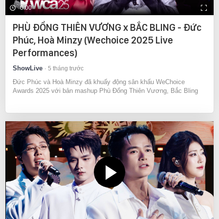
0:00
PHÙ ĐỔNG THIÊN VƯƠNG x BẮC BLING - Đức
Phúc, Hoà Minzy (Wechoice 2025 Live
Performances)
ShowLive
5 tháng trước
Đức Phúc và Hoà Minzy đã khuấy động sân khấu WeChoice
Awards 2025 với bản mashup Phù Đổng Thiên Vương, Bắc Bling