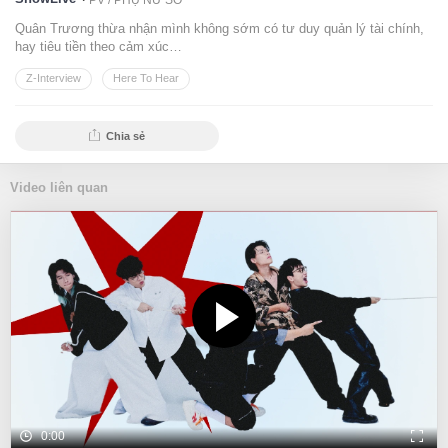
PV /
PHỤ NỮ SỐ
Quân Trương thừa nhận mình không sớm có tư duy quản lý tài chính,
hay tiêu tiền theo cảm xúc…
Z-Interview
Here To Hear
Chia sẻ
Video liên quan
0:00