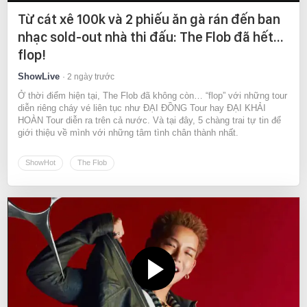
Từ cát xê 100k và 2 phiếu ăn gà rán đến ban
nhạc sold-out nhà thi đấu: The Flob đã hết…
flop!
ShowLive
2 ngày trước
Ở thời điểm hiện tại, The Flob đã không còn… “flop” với những tour
diễn riêng cháy vé liên tục như ĐẠI ĐỒNG Tour hay ĐẠI KHẢI
HOÀN Tour diễn ra trên cả nước. Và tại đây, 5 chàng trai tự tin để
giới thiệu về mình với những tâm tình chân thành nhất.
ShowHot
The Flob