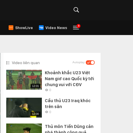
9
ShowLive
Video News
Video liên quan
Autoplay
Khoảnh khắc U23 Việt
Nam giơ cao Quốc kỳ tới
chung vui với CĐV
12:01
0
Cầu thủ U23 Iraq khóc
trên sân
0
12:00
Thủ môn Tiến Dũng cản
phá thành công quả