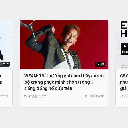
12:27
12:19
n
WEAN: Tôi thường chỉ cảm thấy ổn với
CEO
:
bộ trang phục mình chọn trong 1
như
tiếng đồng hồ đầu tiên
giả
ợt xem
4 ngày trước
0 lượt xem
20