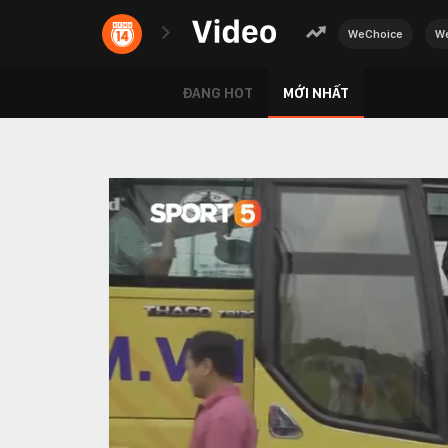
WeChoice
We
ĐANG HOT
MỚI NHẤT