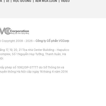
EK
DỊ
HỌC ĐƯỜNG
XEM MUA LUÔN
VIDEO
 Copyright 2008 - 2026 –
Công ty Cổ phần VCCorp
ầng 17, 19, 20, 21 Tòa nhà Center Building - Hapulico
omplex, Số 1 Nguyễn Huy Tưởng, Thanh Xuân, Hà
ội.
iấy phép số 1082/GP-STTTT do Sở Thông tin và
ruyền thông Hà Nội cấp ngày 16 tháng 4 năm 2014