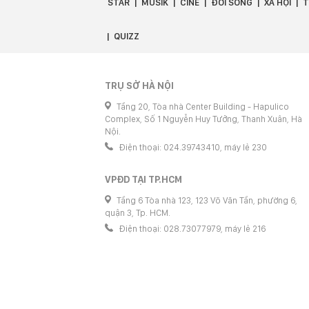
STAR
MUSIK
CINÉ
ĐỜI SỐNG
XÃ HỘI
T
QUIZZ
TRỤ SỞ HÀ NỘI
Tầng 20, Tòa nhà Center Building - Hapulico
Complex, Số 1 Nguyễn Huy Tưởng, Thanh Xuân, Hà
Nội.
Điện thoại: 024.39743410, máy lẻ 230
VPĐD TẠI TP.HCM
Tầng 6 Tòa nhà 123, 123 Võ Văn Tần, phường 6,
quận 3, Tp. HCM.
Điện thoại: 028.73077979, máy lẻ 216