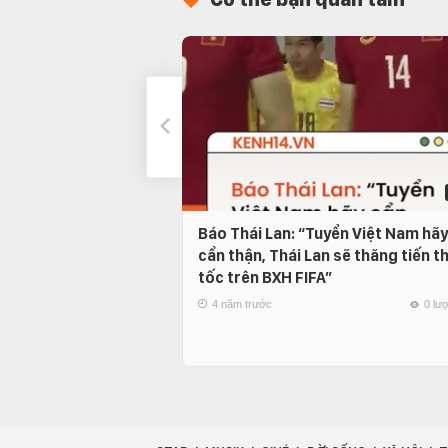
Báo Thái Lan: “Tuyển Việt Nam hãy
cẩn thận, Thái Lan sẽ thăng tiến t
tốc trên BXH FIFA”
4 năm trước
0 lư