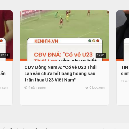
12:01
12:01
CĐV Đông Nam Á: "Có vẻ U23 Thái
TIN
hần
Lan vẫn chưa hết bàng hoàng sau
sin
trận thua U23 Việt Nam"
4 
ợt xem
4 năm trước
0 lượt xem