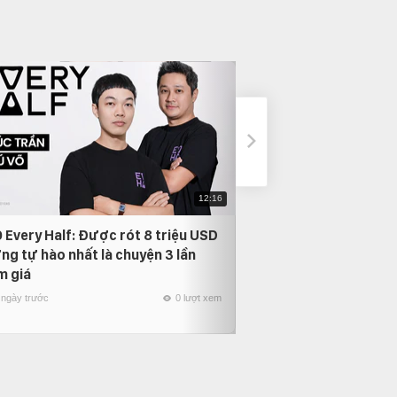
12:16
 Every Half: Được rót 8 triệu USD
Phỏng vấn Nam Anh
ng tự hào nhất là chuyện 3 lần
thời gian quay lại, 
m giá
người mình yêu nhất
 ngày trước
0 lượt xem
23 ngày trước