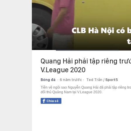
Current
0:12
/
Duration
1:54
Quang Hải phải tập riêng trư
Time
V.League 2020
Bóng đá
6 năm trước
Ted Trần /
Sport5
Tiền vệ ngôi sao Nguyễn Quang Hải đã phải tập riêng tro
đối thủ Quảng Nam tại V.League 2020.
Chia sẻ