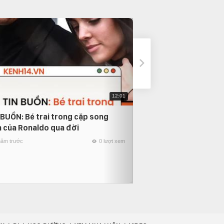
12:01
 BUỒN: Bé trai trong cặp song
Lễ cưới của Công 
h của Ronaldo qua đời
Minh tại Phú Quốc 
ngày đêm tại Reso
năm trước
0 lượt xem
6 năm trước