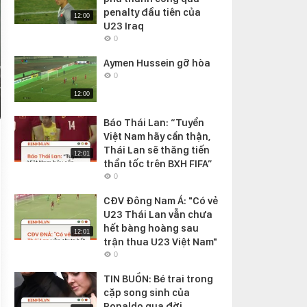
penalty đầu tiên của
12:00
U23 Iraq
0
Aymen Hussein gỡ hòa
0
12:00
Báo Thái Lan: “Tuyển
Việt Nam hãy cẩn thận,
Thái Lan sẽ thăng tiến
12:01
thần tốc trên BXH FIFA”
0
CĐV Đông Nam Á: "Có vẻ
U23 Thái Lan vẫn chưa
hết bàng hoàng sau
12:01
trận thua U23 Việt Nam"
0
TIN BUỒN: Bé trai trong
cặp song sinh của
Ronaldo qua đời