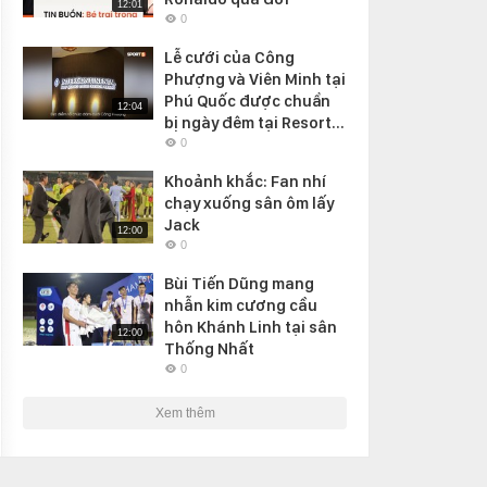
12:01
0
Lễ cưới của Công
Phượng và Viên Minh tại
Phú Quốc được chuẩn
12:04
bị ngày đêm tại Resort...
0
Khoảnh khắc: Fan nhí
chạy xuống sân ôm lấy
Jack
12:00
0
Bùi Tiến Dũng mang
nhẫn kim cương cầu
hôn Khánh Linh tại sân
12:00
Thống Nhất
0
Xem thêm