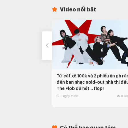
Video nổi bật
Từ cát xê 100k và 2 phiếu ăn gà rá
đến ban nhạc sold-out nhà thi đấu
The Flob đã hết… flop!
3 ngày trước
0 lư
Có thể bạn quan tâm