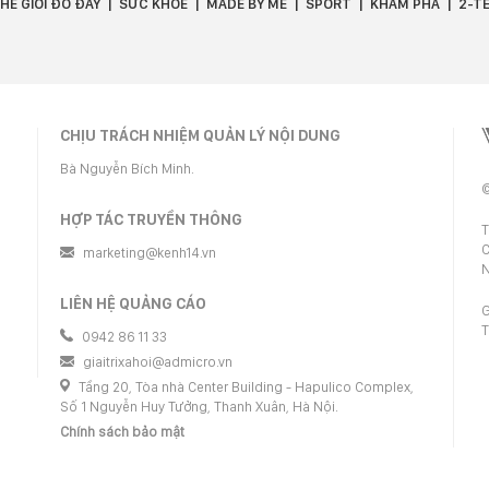
HẾ GIỚI ĐÓ ĐÂY
SỨC KHỎE
MADE BY ME
SPORT
KHÁM PHÁ
2-T
CHỊU TRÁCH NHIỆM QUẢN LÝ NỘI DUNG
Bà Nguyễn Bích Minh.
©
HỢP TÁC TRUYỀN THÔNG
T
C
marketing@kenh14.vn
N
LIÊN HỆ QUẢNG CÁO
G
T
0942 86 11 33
giaitrixahoi@admicro.vn
Tầng 20, Tòa nhà Center Building - Hapulico Complex,
Số 1 Nguyễn Huy Tưởng, Thanh Xuân, Hà Nội.
Chính sách bảo mật