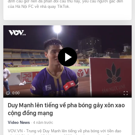
định câu giờ nên đã phản đối cầu thủ này, yêu cầu người gác đền
của Hà Nội FC về nhà quay TikTok.
0:00
Duy Mạnh lên tiếng về pha bóng gây xôn xao
cộng đồng mạng
Video News
4 năm trước
VOV.VN - Trung vệ Duy Mạnh lên tiếng về pha bóng với tiền đạo