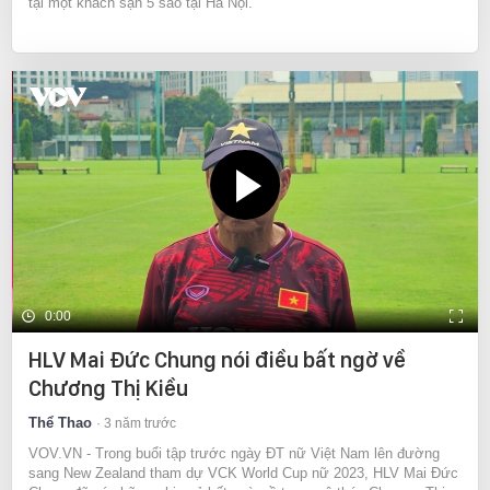
tại một khách sạn 5 sao tại Hà Nội.
0:00
HLV Mai Đức Chung nói điều bất ngờ về
Chương Thị Kiều
Thể Thao
3 năm trước
VOV.VN - Trong buổi tập trước ngày ĐT nữ Việt Nam lên đường
sang New Zealand tham dự VCK World Cup nữ 2023, HLV Mai Đức