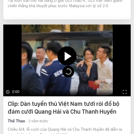
Tại lượt trận thứ hai bảng D giải U23 châu Á, U23 Việt Nam giành
chiến thắng khá thuyết phục trước Malaysia với tỷ số 2-0.
0:00
Clip: Dàn tuyển thủ Việt Nam tươi rói đổ bộ
đám cưới Quang Hải và Chu Thanh Huyền
Thể Thao
2 năm trước
Chiều 6/4, lễ cưới của Quang Hải và Chu Thanh Huyền đã diễn ra