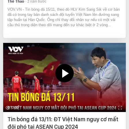
Thể Thao
2 năm trước
VOV.VN - Tin bóng đá 15/11, theo đó HLV Kim Sang Sik về cơ bản
đã có trong tay bản danh sách đội tuyển Việt Nam lên đường sang
tập huấn tại Hàn Quốc. Ông chỉ thay đổi nhân sự nếu có một vài
cầu thủ trong diện theo dõi mang đến sự khác biệt ở 2 vòng...
0:00
Tin bóng đá 13/11: ĐT Việt Nam nguy cơ mất
đội phó tại ASEAN Cup 2024