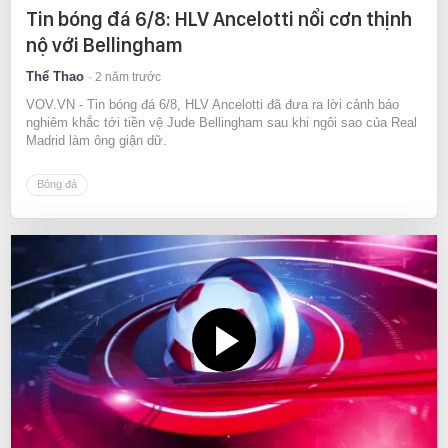
Tin bóng đá 6/8: HLV Ancelotti nổi cơn thịnh
nộ với Bellingham
Thể Thao
2 năm trước
VOV.VN - Tin bóng đá 6/8, HLV Ancelotti đã đưa ra lời cảnh báo
nghiêm khắc tới tiền vệ Jude Bellingham sau khi ngôi sao của Real
Madrid làm ông giận dữ.
Bóng đá