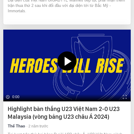
Đại diện của Việt Nam GIGABYTE Marines tiếp tục phải nhận thêm
trận thua thứ 2 sau khi đối đầu với đại diện tới từ Bắc Mỹ -
Immortals.
0:00
Highlight bàn thắng U23 Việt Nam 2-0 U23
Malaysia (vòng bảng U23 châu Á 2024)
Thể Thao
2 năm trước