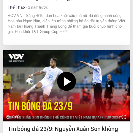
Thể Thao
2 năm trước
VOV.VN - Sáng 4/10, dàn hoa khôi cầu thủ nữ đã đồng hành cùng
Hoa hậu Ngọc Hân, diện lên mình những bộ áo dài truyền thống Việt
Nam tại Hoàng Thành Thăng Long để tham gia buổi chụp hình cho
giải Hoa khôi T&T Group Cup 2024.
0:00
Tin bóng đá 23/9: Nguyễn Xuân Son không