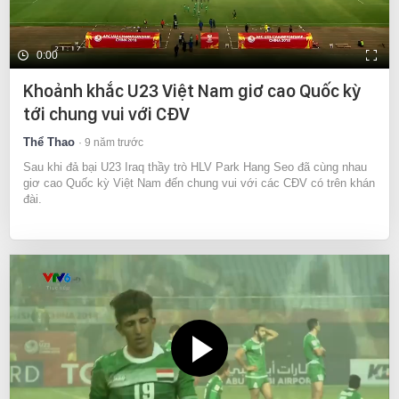
0:00
Khoảnh khắc U23 Việt Nam giơ cao Quốc kỳ
tới chung vui với CĐV
Thể Thao
9 năm trước
Sau khi đả bại U23 Iraq thầy trò HLV Park Hang Seo đã cùng nhau
giơ cao Quốc kỳ Việt Nam đến chung vui với các CĐV có trên khán
đài.