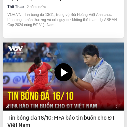
Thể Thao
2 năm trước
VOV.VN - Tin bóng đá 13/11, trung vệ Bùi Hoàng Việt Anh chưa
bình phục chấn thương và có nguy cơ không thể tham dự ASEAN
Cup 2024 cùng ĐT Việt Nam
0:00
Tin bóng đá 16/10: FIFA báo tin buồn cho ĐT
Việt Nam