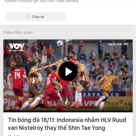
Aymen Hussein gỡ hòa trên chấm penalty.
Chia sẻ
Video liên quan
0:00
Tin bóng đá 18/11: Indonesia nhắm HLV Ruud
van Nistelroy thay thế Shin Tae Yong