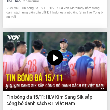
Thể Thao
2 năm trước
VOV.VN - Tin bóng đá 18/11, HLV Ruud van Nistelrooy nằm trong
danh sách ứng viên dẫn dắt ĐT Indonesia nếu ông Shin Tae Yong bị
sa thải.
0:00
Tin bóng đá 15/11: HLV Kim Sang Sik sắp
công bố danh sách ĐT Việt Nam