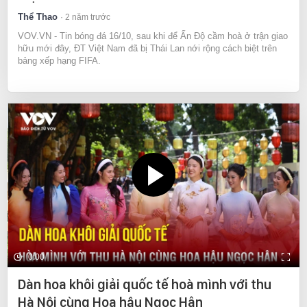
Thể Thao
2 năm trước
VOV.VN - Tin bóng đá 16/10, sau khi để Ấn Độ cầm hoà ở trận giao
hữu mới đây, ĐT Việt Nam đã bị Thái Lan nới rộng cách biệt trên
bảng xếp hạng FIFA.
0:00
Dàn hoa khôi giải quốc tế hoà mình với thu
Hà Nội cùng Hoa hậu Ngọc Hân