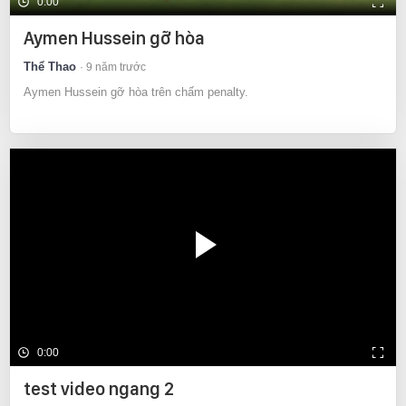
0:00
Aymen Hussein gỡ hòa
Thể Thao
9 năm trước
Aymen Hussein gỡ hòa trên chấm penalty.
0:00
test video ngang 2