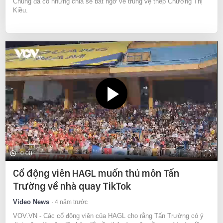
Chung đã có những chia sẻ bất ngờ về trung vệ thép Chương Thị
Kiều.
0:00
Cổ động viên HAGL muốn thủ môn Tấn
Trường về nhà quay TikTok
Video News
4 năm trước
VOV.VN - Các cổ động viên của HAGL cho rằng Tấn Trường có ý