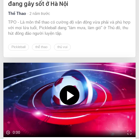
đang gây sốt ở Hà Nội
Thể Thao
2 năm trước
TPO - Là môn thể thao có cường độ vận động vừa phải và phù hợp
với mọi lứa tuổi, Pickleball đang "làm mưa, làm gió" ở Thủ đô, thu
hút đông đảo người luyện tập.
Pickleball
thể thao
thú vui
0:00