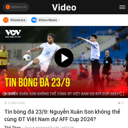
KENH14.VN
ShowLive
Video News
0:00
2 năm trước
0
Tin bóng đá 23/9: Nguyễn Xuân Son không thể
cùng ĐT Việt Nam dự AFF Cup 2024?
Thể Thao