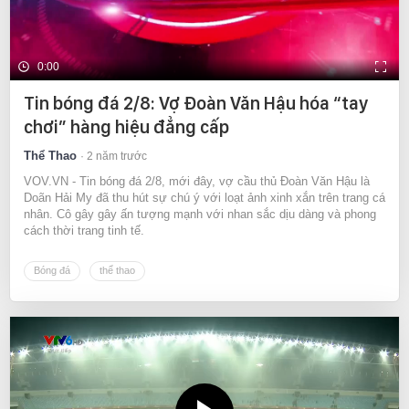
0:00
Tin bóng đá 2/8: Vợ Đoàn Văn Hậu hóa “tay
chơi” hàng hiệu đẳng cấp
Thể Thao
2 năm trước
VOV.VN - Tin bóng đá 2/8, mới đây, vợ cầu thủ Đoàn Văn Hậu là
Doãn Hải My đã thu hút sự chú ý với loạt ảnh xinh xắn trên trang cá
nhân. Cô gây gây ấn tượng mạnh với nhan sắc dịu dàng và phong
cách thời trang tinh tế.
Bóng đá
thể thao