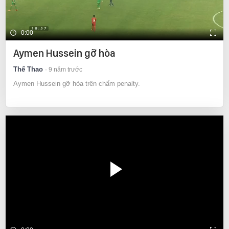
0:00
Aymen Hussein gỡ hòa
Thể Thao
9 năm trước
Aymen Hussein gỡ hòa trên chấm penalty.
Video hiện chưa sẵn sàng