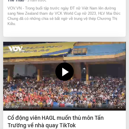
Thể Thao
3 năm trước
VOV.VN - Trong buổi tập trước ngày ĐT nữ Việt Nam lên đường
sang New Zealand tham dự VCK World Cup nữ 2023, HLV Mai Đức
Chung đã có những chia sẻ bất ngờ về trung vệ thép Chương Thị
Kiều.
0:00
Cổ động viên HAGL muốn thủ môn Tấn
Trường về nhà quay TikTok