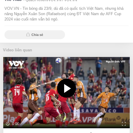
Quách Khiêm/VOV.VN /
VOV.VN
VOV.VN - Tin bóng đá 23/9, dù đã có quốc tịch Việt Nam, nhưng khả
năng Nguyễn Xuân Son (Rafaelson) cùng ĐT Việt Nam dự AFF Cup
2024 vào cuối năm vẫn bỏ ngỏ.
Chia sẻ
Video liên quan
0:00