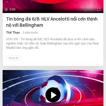
0:00
Tin bóng đá 6/8: HLV Ancelotti nổi cơn thịnh
nộ với Bellingham
Thể Thao
2 năm trước
VOV.VN - Tin bóng đá 6/8, HLV Ancelotti đã đưa ra lời cảnh báo
nghiêm khắc tới tiền vệ Jude Bellingham sau khi ngôi sao của Real
Madrid làm ông giận dữ.
Bóng đá