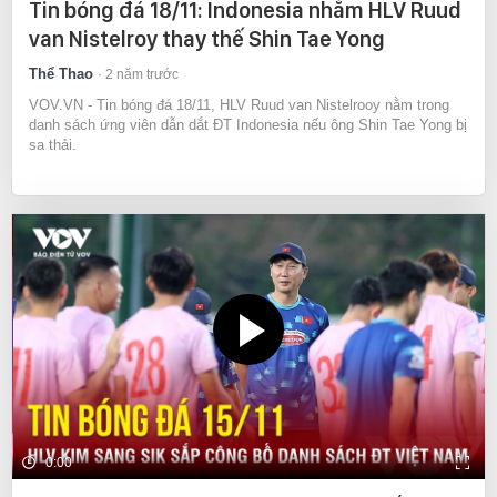
Tin bóng đá 18/11: Indonesia nhắm HLV Ruud
van Nistelroy thay thế Shin Tae Yong
Thể Thao
2 năm trước
VOV.VN - Tin bóng đá 18/11, HLV Ruud van Nistelrooy nằm trong
danh sách ứng viên dẫn dắt ĐT Indonesia nếu ông Shin Tae Yong bị
sa thải.
0:00