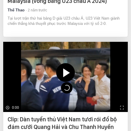
Malaysia (vòng bảng U23 châu Á 2024)
Thể Thao
2 năm trước
Tại lượt trận thứ hai bảng D giải U23 châu Á, U23 Việt Nam giành
chiến thắng khá thuyết phục trước Malaysia với tỷ số 2-0.
0:00
Clip: Dàn tuyển thủ Việt Nam tươi rói đổ bộ
đám cưới Quang Hải và Chu Thanh Huyền