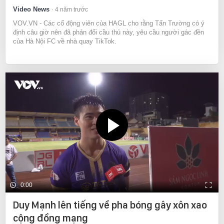
Video News
4 năm trước
VOV.VN - Các cổ động viên của HAGL cho rằng Tấn Trường có ý
định câu giờ nên đã phản đối cầu thủ này, yêu cầu người gác đền
của Hà Nội FC về nhà quay TikTok.
0:00
Duy Mạnh lên tiếng về pha bóng gây xôn xao
cộng đồng mạng