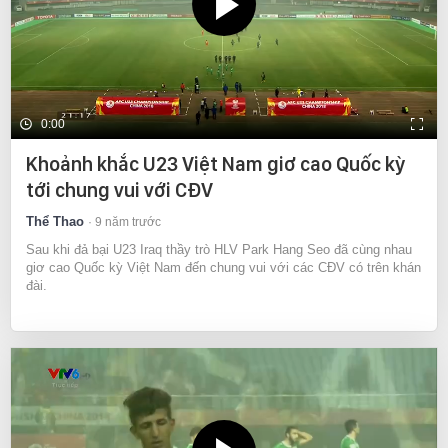
0:00
Khoảnh khắc U23 Việt Nam giơ cao Quốc kỳ
tới chung vui với CĐV
Thể Thao
9 năm trước
Sau khi đả bại U23 Iraq thầy trò HLV Park Hang Seo đã cùng nhau
giơ cao Quốc kỳ Việt Nam đến chung vui với các CĐV có trên khán
đài.