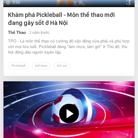
0:00
Khám phá Pickleball - Môn thể thao mới
đang gây sốt ở Hà Nội
Thể Thao
2 năm trước
TPO - Là môn thể thao có cường độ vận động vừa phải và phù hợp
với mọi lứa tuổi, Pickleball đang "làm mưa, làm gió" ở Thủ đô, thu
hút đông đảo người luyện tập.
Pickleball
thể thao
thú vui