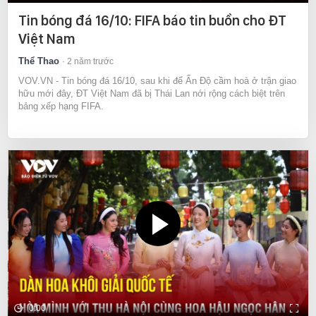
Tin bóng đá 16/10: FIFA báo tin buồn cho ĐT
Việt Nam
Thể Thao
2 năm trước
VOV.VN - Tin bóng đá 16/10, sau khi để Ấn Độ cầm hoà ở trận giao
hữu mới đây, ĐT Việt Nam đã bị Thái Lan nới rộng cách biệt trên
bảng xếp hạng FIFA.
0:00