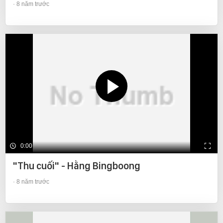
8 năm trước
0:00
"Thu cuối" - Hằng Bingboong
8 năm trước