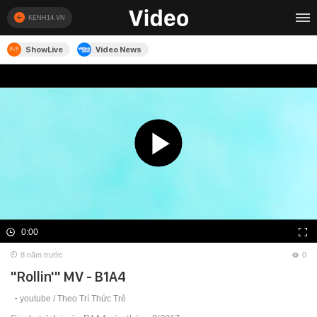
KENH14.VN
ShowLive
Video News
0:00
8 năm trước
0
"Rollin'" MV - B1A4
youtube /
Theo Trí Thức Trẻ