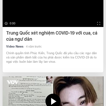
0:00
Trung Quốc xét nghiệm COVID-19 với cua, cá
của ngư dân
Video News
4 năm trước
Chính quyền tỉnh Phúc Kiến, Trung Quốc đã yêu cầu các ngư dân
và sản phẩm đánh bắt của họ phải được kiểm tra COVID-19 do lo
ngại việc buôn bán làm lây lan virus.