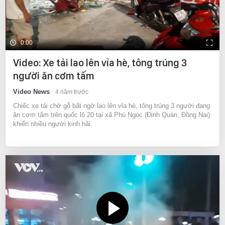
0:00
Video: Xe tải lao lên vỉa hè, tông trúng 3
người ăn cơm tấm
Video News
4 năm trước
Chiếc xe tải chở gỗ bất ngờ lao lên vỉa hè, tông trúng 3 người đang
ăn cơm tấm trên quốc lộ 20 tại xã Phú Ngọc (Định Quán, Đồng Nai)
khiến nhiều người kinh hãi.