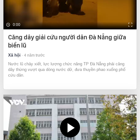
0:00
Căng dây giải cứu người dân Đà Nẵng giữa
biển lũ
Xã hội
4 năm trước
Nước lũ chảy xiết, lực lượng chức năng TP Đà Nẵng phải căng
dây thừng vượt qua dòng nước dữ, đưa thuyền phao xuống phố
cứu dân.