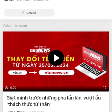
D.H /
Theo Trí Thức Trẻ
Chia sẻ
Video liên quan
0:00
Giật mình trước những pha lấn làn, vượt ẩu
'thách thức tử thần'