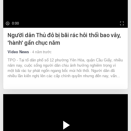
0:00
Người dân Thủ đô bị bãi rác hôi thối bao vây,
'hành' gần chục năm
Video News
4 năm trước
TPO - Tại tổ dân phố số 12 phường Yên Hòa, quận Cầu Giấy, nhiều
năm nay, cuộc sống người dân chịu ảnh hưởng nghiêm trọng vì
một bãi rác tự phát ngổn ngang bốc mùi hôi thối. Người dân đã
nhiều lần kiến nghị lên các cấp chính quyền nhưng đến nay, vấn...