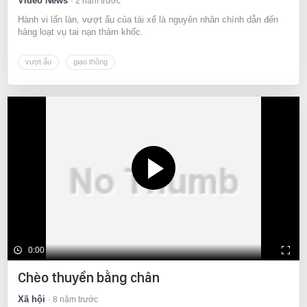
Video News
2 năm trước
Hành vi lấn làn, vượt ẩu của tài xế là nguyên nhân chính dẫn đến
hàng loạt vụ tai nạn thảm khốc.
vượt ẩu
giao thông
0:00
Chèo thuyền bằng chân
Xã hội
8 năm trước