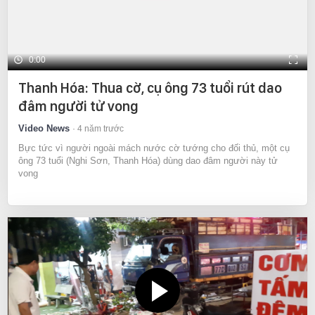
0:00
Thanh Hóa: Thua cờ, cụ ông 73 tuổi rút dao
đâm người tử vong
Video News
4 năm trước
Bực tức vì người ngoài mách nước cờ tướng cho đối thủ, một cụ
ông 73 tuổi (Nghi Sơn, Thanh Hóa) dùng dao đâm người này tử
vong