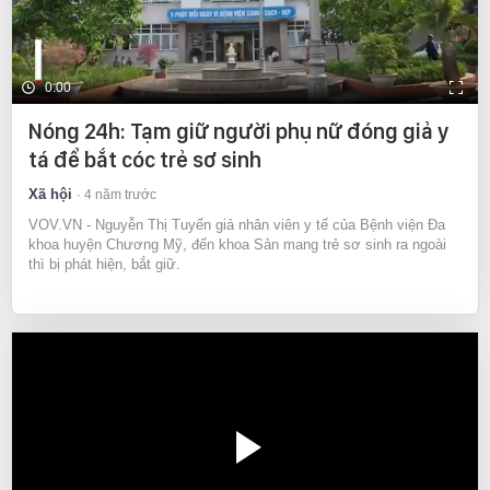
0:00
Nóng 24h: Tạm giữ người phụ nữ đóng giả y
tá để bắt cóc trẻ sơ sinh
Xã hội
4 năm trước
VOV.VN - Nguyễn Thị Tuyến giả nhân viên y tế của Bệnh viện Đa
khoa huyện Chương Mỹ, đến khoa Sản mang trẻ sơ sinh ra ngoài
thì bị phát hiện, bắt giữ.