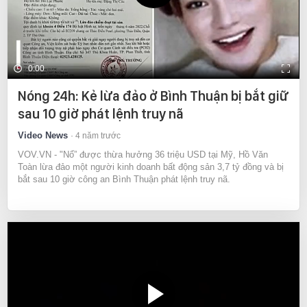
0:00
Nóng 24h: Kẻ lừa đảo ở Bình Thuận bị bắt giữ
sau 10 giờ phát lệnh truy nã
Video News
4 năm trước
VOV.VN - "Nổ” được thừa hưởng 36 triệu USD tại Mỹ, Hồ Văn
Toàn lừa đảo một người kinh doanh bất động sản 3,7 tỷ đồng và bị
bắt sau 10 giờ công an Bình Thuận phát lệnh truy nã.