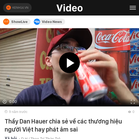
KENH14.VN
ShowLive
Video News
0:00
9 năm trước
0
Thầy Dan Hauer chia sẻ về các thương hiệu
người Việt hay phát âm sai
Xã hội