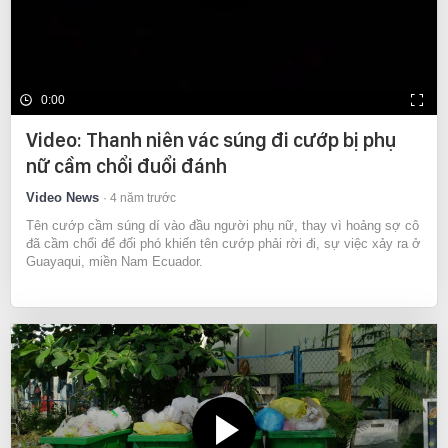
0:00
Video: Thanh niên vác súng đi cướp bị phụ
nữ cầm chổi đuổi đánh
Video News
4 năm trước
Tên cướp cầm súng dí vào đầu người phụ nữ, thay vì hoảng sợ cô
đã cầm chổi để đối phó khiến tên cướp phải rời đi, sự việc xảy ra ở
Guayaqui, miền Nam Ecuador.