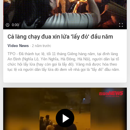
0:00
Cả làng chạy đua xin lửa 'lấy đỏ' đầu năm
Video News
2 năm trước
TPO - Đã thành tục lệ, tối 11 tháng Giêng hàng năm, tại đình làng
An Định (Nghĩa Lộ, Yên Nghĩa, Hà Đông, Hà Nội), người dân lại tổ
chức hội lấy lửa (hay còn gọi là lấy đỏ). Vàng mã được hóa theo
tục lệ và người dân lấy lửa đó đem về nhà gọi là “lấy đỏ” đầu năm.