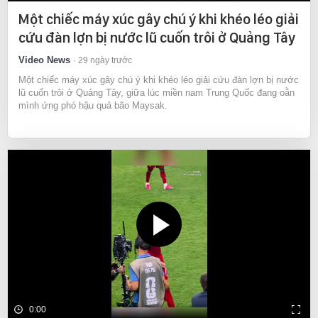
Một chiếc máy xúc gây chú ý khi khéo léo giải
cứu đàn lợn bị nước lũ cuốn trôi ở Quảng Tây
Video News
29 ngày trước
Một chiếc máy xúc gây chú ý khi khéo léo giải cứu đàn lợn bị nước
lũ cuốn trôi ở Quảng Tây, giữa lúc miền nam Trung Quốc đang oằn
mình ứng phó hậu quả bão Maysak.
0:00