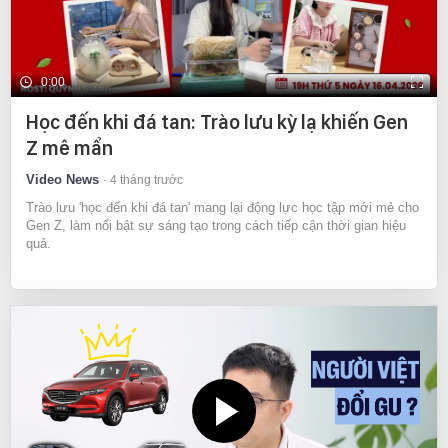
0:00
Học đến khi đá tan: Trào lưu kỳ lạ khiến Gen
Z mê mẩn
Video News
4 tháng trước
Trào lưu 'học đến khi đá tan' mang lại động lực học tập mới mẻ cho
Gen Z, làm nổi bật sự sáng tạo trong cách tiếp cận thời gian hiệu
quả.