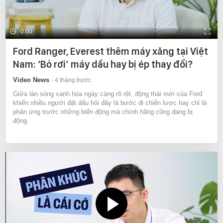
0:00
Ford Ranger, Everest thêm máy xăng tại Việt
Nam: ‘Bỏ rơi’ máy dầu hay bị ép thay đổi?
Video News
4 tháng trước
Giữa làn sóng xanh hóa ngày càng rõ rệt, động thái mới của Ford
khiến nhiều người đặt dấu hỏi đây là bước đi chiến lược hay chỉ là
phản ứng trước những biến động mà chính hãng cũng đang bị
động.