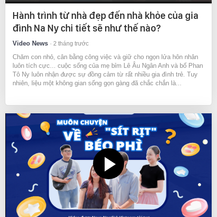
Hành trình từ nhà đẹp đến nhà khỏe của gia
đình Na Ny chi tiết sẽ như thế nào?
Video News
2 tháng trước
Chăm con nhỏ, cân bằng công việc và giữ cho ngọn lửa hôn nhân
luôn tích cực... cuộc sống của mẹ bỉm Lê Âu Ngân Anh và bố Phan
Tô Ny luôn nhận được sự đồng cảm từ rất nhiều gia đình trẻ. Tuy
nhiên, liệu một không gian sống gọn gàng đã chắc chắn là...