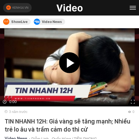
KENH14.VN
ShowLive
Video News
0:00
3 năm trước
0
TIN NHANH 12H: Giá vàng sẽ tăng mạnh; Nhiều
trẻ lo âu và trầm cảm do thi cử
Video News