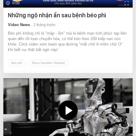
0:00
Những ngộ nhận ẩn sau bệnh béo phì
Video News
2 tháng trước
Béo phì không chỉ là "mập - ốm" mà là bệnh mạn tính phức tạp liên
quan đến rối loạn chuyển hóa, có thể kéo theo 200 kiếp nạn sức
khỏe. Click video xem team qua đường "mắt chữ A mồm chữ O"
khi biết sự thật bất ngờ này!
béo phì
Novo Nordisk Vietnam