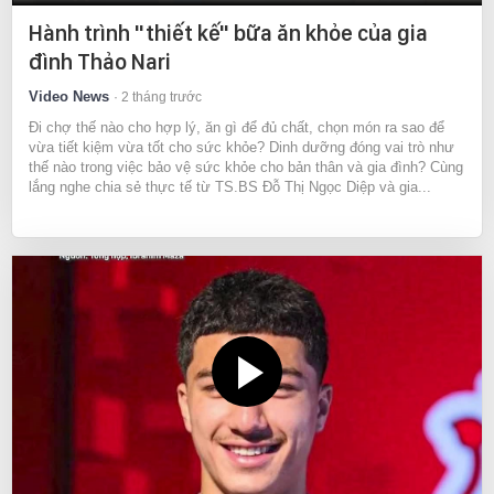
Hành trình "thiết kế" bữa ăn khỏe của gia
đình Thảo Nari
Video News
2 tháng trước
Đi chợ thế nào cho hợp lý, ăn gì để đủ chất, chọn món ra sao để
vừa tiết kiệm vừa tốt cho sức khỏe? Dinh dưỡng đóng vai trò như
thế nào trong việc bảo vệ sức khỏe cho bản thân và gia đình? Cùng
lắng nghe chia sẻ thực tế từ TS.BS Đỗ Thị Ngọc Diệp và gia...