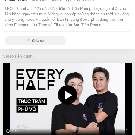
Diễm Linh - Quốc Hùng /
TIỀN PHONG
TPO - Tin nhanh 12h của Báo điện tử Tiền Phong được cập nhật vào
12h hằng ngày trên mục Video, cung cấp những thông tin thời sự đáng
chú ý trong nước và quốc tế. Bản tin cũng được phát đồng thời trên
kênh Fanpage, YouTube và Tiktok của Báo Tiền Phong.
Chia sẻ
Video liên quan
0:00