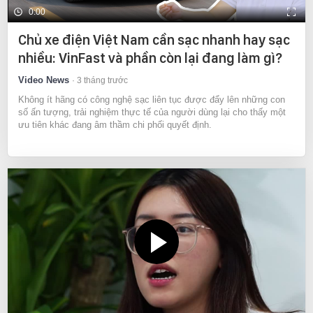
0:00
Chủ xe điện Việt Nam cần sạc nhanh hay sạc
nhiều: VinFast và phần còn lại đang làm gì?
Video News
3 tháng trước
Không ít hãng có công nghệ sạc liên tục được đẩy lên những con
số ấn tượng, trải nghiệm thực tế của người dùng lại cho thấy một
ưu tiên khác đang âm thầm chi phối quyết định.