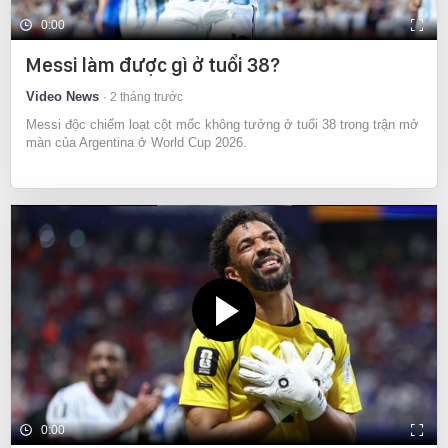
0:00
Messi làm được gì ở tuổi 38?
Video News
2 tháng trước
Messi độc chiếm loạt cột mốc không tưởng ở tuổi 38 trong trận mở
màn của Argentina ở World Cup 2026.
0:00