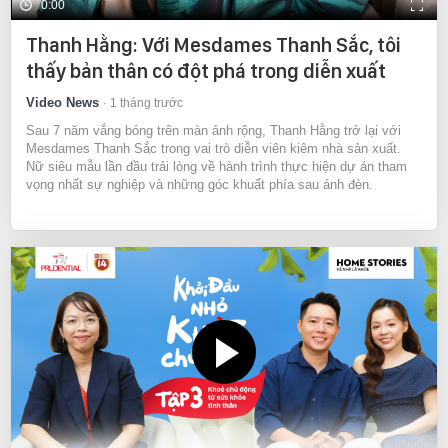
0:00
Thanh Hằng: Với Mesdames Thanh Sắc, tôi
thấy bản thân có đột phá trong diễn xuất
Video News
1 tháng trước
Sau 7 năm vắng bóng trên màn ảnh rộng, Thanh Hằng trở lại với
Mesdames Thanh Sắc trong vai trò diễn viên kiêm nhà sản xuất.
Nữ siêu mẫu lần đầu trải lòng về hành trình thực hiện dự án tham
vọng nhất sự nghiệp và những góc khuất phía sau ánh đèn.