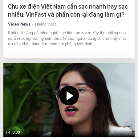
Chủ xe điện Việt Nam cần sạc nhanh hay sạc
nhiều: VinFast và phần còn lại đang làm gì?
Video News
3 tháng trước
Không ít hãng có công nghệ sạc liên tục được đẩy lên những con
số ấn tượng, trải nghiệm thực tế của người dùng lại cho thấy một
ưu tiên khác đang âm thầm chi phối quyết định.
0:00