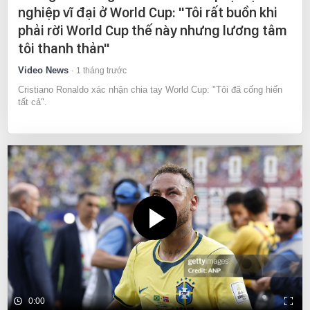
nghiệp vĩ đại ở World Cup: "Tôi rất buồn khi
phải rời World Cup thế này nhưng lương tâm
tôi thanh thản"
Video News
1 tháng trước
Cristiano Ronaldo xác nhận chia tay World Cup: "Tôi đã cống hiến
tất cả".
0:00