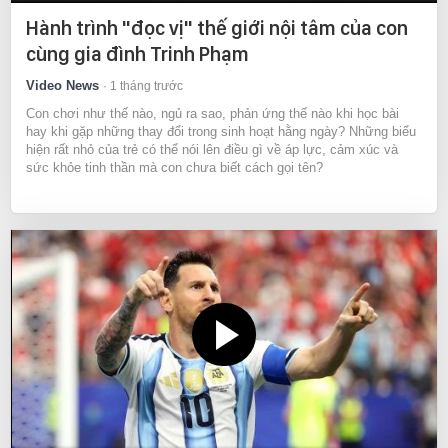
Hành trình "đọc vị" thế giới nội tâm của con
cùng gia đình Trinh Phạm
Video News
1 tháng trước
Con chơi như thế nào, ngủ ra sao, phản ứng thế nào khi học bài
hay khi gặp những thay đổi trong sinh hoạt hằng ngày? Những biểu
hiện rất nhỏ của trẻ có thể nói lên điều gì về áp lực, cảm xúc và
sức khỏe tinh thần mà con chưa biết cách gọi tên?