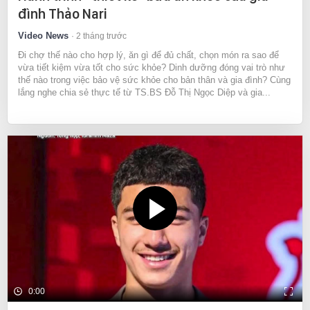
đình Thảo Nari
Video News
2 tháng trước
Đi chợ thế nào cho hợp lý, ăn gì để đủ chất, chọn món ra sao để
vừa tiết kiệm vừa tốt cho sức khỏe? Dinh dưỡng đóng vai trò như
thế nào trong việc bảo vệ sức khỏe cho bản thân và gia đình? Cùng
lắng nghe chia sẻ thực tế từ TS.BS Đỗ Thị Ngọc Diệp và gia...
0:00