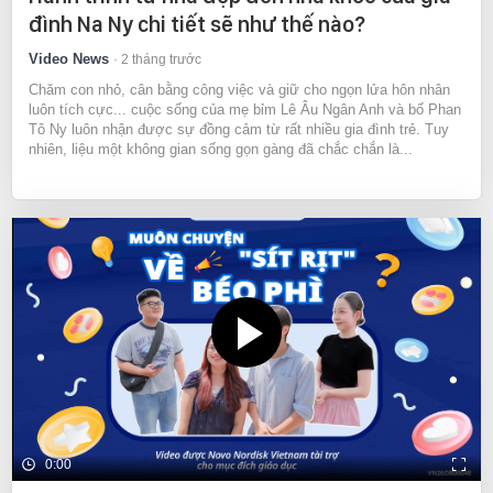
đình Na Ny chi tiết sẽ như thế nào?
Video News
2 tháng trước
Chăm con nhỏ, cân bằng công việc và giữ cho ngọn lửa hôn nhân
luôn tích cực... cuộc sống của mẹ bỉm Lê Âu Ngân Anh và bố Phan
Tô Ny luôn nhận được sự đồng cảm từ rất nhiều gia đình trẻ. Tuy
nhiên, liệu một không gian sống gọn gàng đã chắc chắn là...
0:00