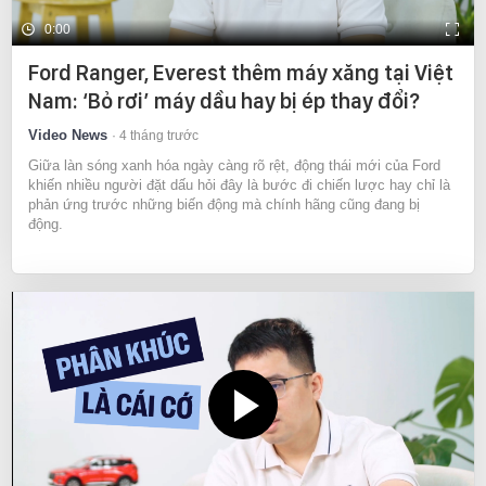
0:00
Ford Ranger, Everest thêm máy xăng tại Việt
Nam: ‘Bỏ rơi’ máy dầu hay bị ép thay đổi?
Video News
4 tháng trước
Giữa làn sóng xanh hóa ngày càng rõ rệt, động thái mới của Ford
khiến nhiều người đặt dấu hỏi đây là bước đi chiến lược hay chỉ là
phản ứng trước những biến động mà chính hãng cũng đang bị
động.