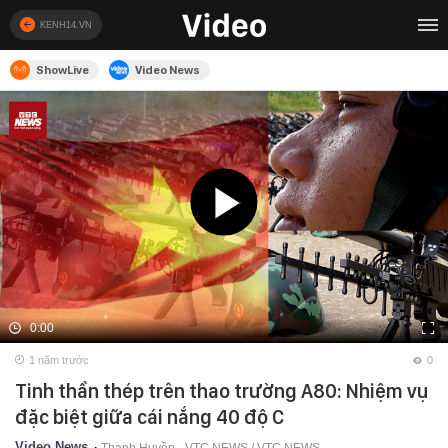
KENH14.VN
ShowLive
Video News
0:00
1 năm trước
0
Tinh thần thép trên thao trường A80: Nhiệm vụ
đặc biệt giữa cái nắng 40 độ C
Video News