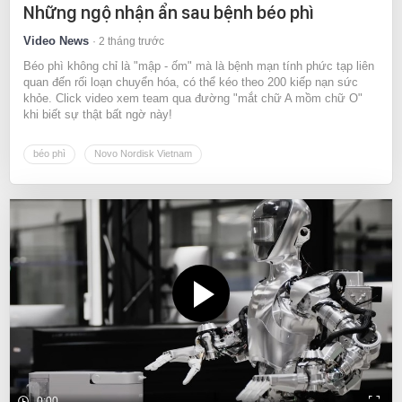
Những ngộ nhận ẩn sau bệnh béo phì
Video News
2 tháng trước
Béo phì không chỉ là "mập - ốm" mà là bệnh mạn tính phức tạp liên
quan đến rối loạn chuyển hóa, có thể kéo theo 200 kiếp nạn sức
khỏe. Click video xem team qua đường "mắt chữ A mồm chữ O"
khi biết sự thật bất ngờ này!
béo phì
Novo Nordisk Vietnam
0:00