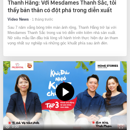
Thanh Hằng: Với Mesdames Thanh Sắc, tôi
thấy bản thân có đột phá trong diễn xuất
Video News
1 tháng trước
Sau 7 năm vắng bóng trên màn ảnh rộng, Thanh Hằng trở lại với
Mesdames Thanh Sắc trong vai trò diễn viên kiêm nhà sản xuất.
Nữ siêu mẫu lần đầu trải lòng về hành trình thực hiện dự án tham
vọng nhất sự nghiệp và những góc khuất phía sau ánh đèn.
0:00