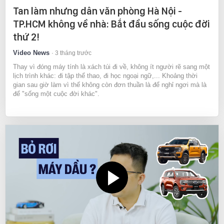
Tan làm nhưng dân văn phòng Hà Nội -
TP.HCM không về nhà: Bắt đầu sống cuộc đời
thứ 2!
Video News
3 tháng trước
Thay vì đóng máy tính là xách túi đi về, không ít người rẽ sang một
lịch trình khác: đi tập thể thao, đi học ngoại ngữ,... Khoảng thời
gian sau giờ làm vì thế không còn đơn thuần là để nghỉ ngơi mà là
để "sống một cuộc đời khác".