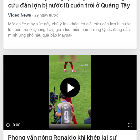
cứu đàn lợn bị nước lũ cuốn trôi ở Quảng Tây
Video News
29 ngày trước
Một chiếc máy xúc gây chú ý khi khéo léo giải cứu đàn lợn bị nước
lũ cuốn trôi ở Quảng Tây, giữa lúc miền nam Trung Quốc đang oằn
mình ứng phó hậu quả bão Maysak.
0:00
Phỏng vấn nóng Ronaldo khi khép lại sự