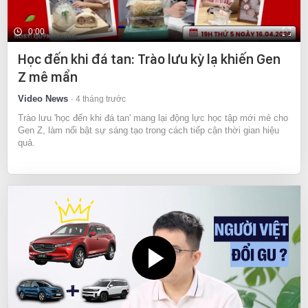
0:00
Học đến khi đá tan: Trào lưu kỳ lạ khiến Gen
Z mê mẩn
Video News
4 tháng trước
Trào lưu 'học đến khi đá tan' mang lại động lực học tập mới mẻ cho
Gen Z, làm nổi bật sự sáng tạo trong cách tiếp cận thời gian hiệu
quả.