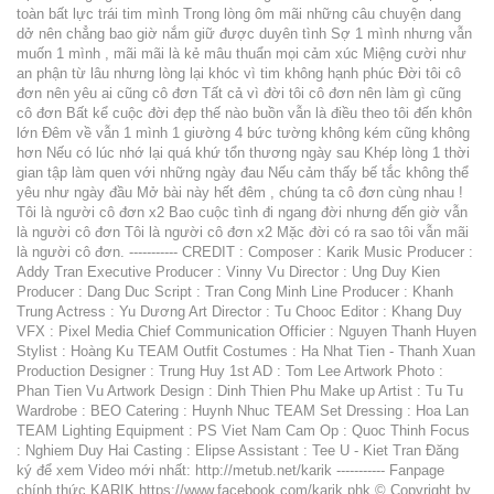
toàn bất lực trái tim mình Trong lòng ôm mãi những câu chuyện dang
dở nên chẳng bao giờ nắm giữ được duyên tình Sợ 1 mình nhưng vẫn
muốn 1 mình , mãi mãi là kẻ mâu thuẩn mọi cảm xúc Miệng cười như
an phận từ lâu nhưng lòng lại khóc vì tim không hạnh phúc Đời tôi cô
đơn nên yêu ai cũng cô đơn Tất cả vì đời tôi cô đơn nên làm gì cũng
cô đơn Bất kể cuộc đời đẹp thế nào buồn vẫn là điều theo tôi đến khôn
lớn Đêm về vẫn 1 mình 1 giường 4 bức tường không kém cũng không
hơn Nếu có lúc nhớ lại quá khứ tổn thương ngày sau Khép lòng 1 thời
gian tập làm quen với những ngày đau Nếu cảm thấy bế tắc không thể
yêu như ngày đầu Mở bài này hết đêm , chúng ta cô đơn cùng nhau !
Tôi là người cô đơn x2 Bao cuộc tình đi ngang đời nhưng đến giờ vẫn
là người cô đơn Tôi là người cô đơn x2 Mặc đời có ra sao tôi vẫn mãi
là người cô đơn. ----------- CREDIT : Composer : Karik Music Producer :
Addy Tran Executive Producer : Vinny Vu Director : Ung Duy Kien
Producer : Dang Duc Script : Tran Cong Minh Line Producer : Khanh
Trung Actress : Yu Dương Art Director : Tu Chooc Editor : Khang Duy
VFX : Pixel Media Chief Communication Officier : Nguyen Thanh Huyen
Stylist : Hoàng Ku TEAM Outfit Costumes : Ha Nhat Tien - Thanh Xuan
Production Designer : Trung Huy 1st AD : Tom Lee Artwork Photo :
Phan Tien Vu Artwork Design : Dinh Thien Phu Make up Artist : Tu Tu
Wardrobe : BEO Catering : Huynh Nhuc TEAM Set Dressing : Hoa Lan
TEAM Lighting Equipment : PS Viet Nam Cam Op : Quoc Thinh Focus
: Nghiem Duy Hai Casting : Elipse Assistant : Tee U - Kiet Tran Đăng
ký để xem Video mới nhất: http://metub.net/karik ----------- Fanpage
chính thức KARIK https://www.facebook.com/karik.phk © Copyright by