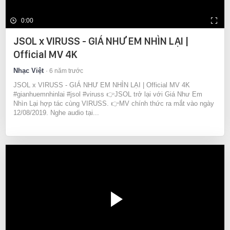
0:00
JSOL x VIRUSS - GIÁ NHƯ EM NHÌN LẠI |
Official MV 4K
Nhạc Việt
6 năm trước
JSOL x VIRUSS - GIÁ NHƯ EM NHÌN LẠI | Official MV 4K
#gianhuemnhinlai #jsol #viruss 👉JSOL trở lại với Giá Như Em
Nhìn Lại hợp tác cùng VIRUSS. 👉MV chính thức ra mắt vào ngày
12/08/2019. Nghe audio tại...