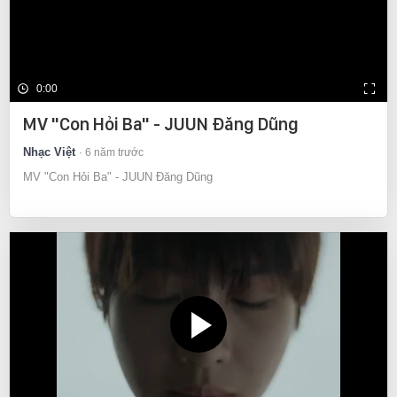
0:00
MV "Con Hỏi Ba" - JUUN Đăng Dũng
Nhạc Việt
6 năm trước
MV "Con Hỏi Ba" - JUUN Đăng Dũng