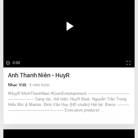
0:00
Anh Thanh Niên - HuyR
Nhạc Việt
6 năm trước
#HuyR #AnhThanhNien #GumEntertainment ----------------------------------
--------------------- Sáng tác, thể hiện: HuyR Beat: Nguyễn Trần Trọng
Hiếu Mix & Master: Đinh Văn Huy (HD studio) Hát bè: Baron ----------
--------------------------------------------- Executive producer:...