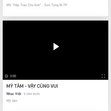
MV "Hãy Trao Cho Anh" - Sơn Tùng M-TP
0:00
MỸ TÂM - VẬY CŨNG VUI
Nhạc Việt
6 năm trước
Mỹ tâm