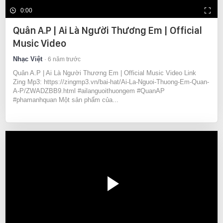
0:00
Quân A.P | Ai Là Người Thương Em | Official
Music Video
Nhạc Việt
6 năm trước
Quân A.P | Ai Là Người Thương Em | Official Music Video Link
Zing Mp3: https://zingmp3.vn/bai-hat/Ai-La-Nguoi-Thuong-Em-Quan-
A-P/ZWADZBB9.html #ailanguoithuongem #QuanAP
#phamanhquan Một sản phẩm của...