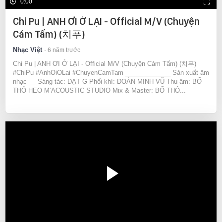
0:00
Chi Pu | ANH ƠI Ở LẠI - Official M/V (Chuyện
Cám Tấm) (치푸)
Nhạc Việt
6 năm trước
Chi Pu | ANH ƠI Ở LẠI - Official M/V (Chuyện Cám Tấm) (치푸)
#ChiPu #AnhOiOLai #ChuyenCamTam _____________ Sản xuất âm
nhạc __ Sáng tác: ĐẠT G Phối khí: ĐOÀN MINH VŨ Thu âm: BỐ
THỎ HEO M’ACOUSTIC STUDIO Mix & Master: BỐ THỎ...