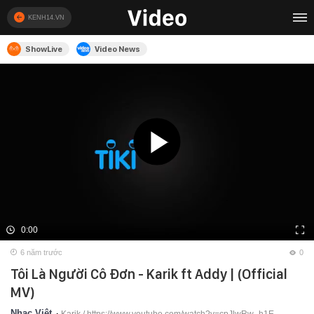
KENH14.VN
ShowLive
Video News
0:00
6 năm trước
0
Tôi Là Người Cô Đơn - Karik ft Addy | (Official
MV)
Nhạc Việt