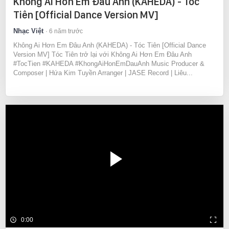
Không Ai Hơn Em Đâu Anh (KAHEDA) - Tóc
Tiên [Official Dance Version MV]
Nhạc Việt
6 năm trước
Không Ai Hơn Em Đâu Anh (KAHEDA) - Tóc Tiên [Official Dance
Version MV] Tóc Tiên trở lại với Không Ai Hơn Em Đâu Anh
#TocTien #KAHEDA #KhongAiHonEmDauAnh Music Producer &
Composer | Hứa Kim Tuyền Arranger | JASE Record | Liêu...
0:00