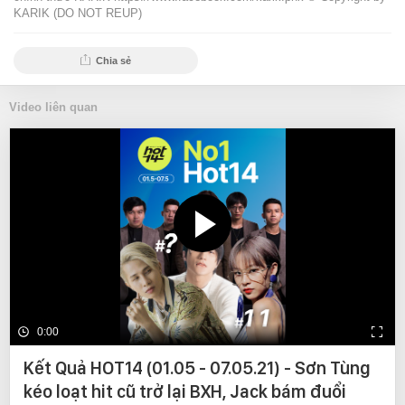
KARIK (DO NOT REUP)
Chia sẻ
Video liên quan
0:00
Kết Quả HOT14 (01.05 - 07.05.21) - Sơn Tùng
kéo loạt hit cũ trở lại BXH, Jack bám đuổi