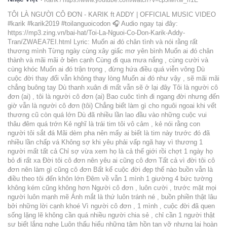
Karik /
https://www.youtube.com/watch?v=cpJlwRw_h1E
TÔI LÀ NGƯỜI CÔ ĐƠN - KARIK ft ADDY | OFFICIAL MUSIC VIDEO
#karik #karik2019 #toilanguoicodon 🎧 Audio ngay tại đây:
https://mp3.zing.vn/bai-hat/Toi-La-Nguoi-Co-Don-Karik-Addy-
Tran/ZWAEA7EI.html Lyric: Muốn ai đó chân tình và nói rằng rất
thương mình Từng ngày cùng xây giấc mơ yên bình Muốn ai đó chân
thành và mãi mãi ở bên cạnh Cùng đi qua mưa nắng , cùng cười và
cùng khóc Muốn ai đó trận trọng , đừng hứa điều quá viễn vông Dù
cuộc đời thay đổi vẫn không thay lòng Muốn ai đó như vậy , sẽ mãi mãi
chẳng buông tay Dù thanh xuân đi mất vẫn sẽ ở lại đây Tôi là người cô
đơn (ai) , tôi là người cô đơn (ai) Bao cuôc tình đi ngang đời nhưng đến
giờ vẫn là người cô đơn (tôi) Chẳng biết làm gì cho nguôi ngoai khi vết
thương cũ còn quá lớn Dù đã nhiều lần lao đầu vào những cuộc vui
thâu đêm quá trớn Kẻ nghĩ là trái tim tôi vô cảm , kẻ nói rằng con
người tôi sắt đá Mãi dèm pha nên mấy ai biết là tim này trước đó đã
nhiều lần chấp vá Không sợ khi yêu phải vấp ngã hay vì thương 1
người mất tất cả Chỉ sợ vừa xem họ là cả thế giới rồi chợt 1 ngày họ
bỏ đi rất xa Đời tôi cô đơn nên yêu ai cũng cô đơn Tất cả vì đời tôi cô
đơn nên làm gì cũng cô đơn Bất kể cuộc đời đẹp thế nào buồn vẫn là
điều theo tôi đến khôn lớn Đêm về vẫn 1 mình 1 giường 4 bức tường
không kém cũng không hơn Người cô đơn , luôn cười , trước mặt mọi
người luôn mạnh mẽ Ánh mắt là thứ luôn tránh né , buồn phiền thật lâu
bởi những lời cạnh khoé Vì người cô đơn , 1 mình , cuộc đời đã quen
sống lặng lẽ không cần quá nhiều người chia sẻ , chỉ cần 1 người thật
sự biết lắng nghe Luôn thấu hiểu những tâm hồn tan vỡ nhưng lại hoàn