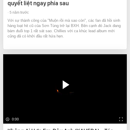
quyết liệt ngay phía sau
5 năm trước
Với sự thành công của "Muộn rồi mà sao còn", các fan đã hồi sinh
hàng loạt hit cũ của Sơn Tùng trở lại BXH. Bên cạnh đó Jack đang
bám đuổi top 1 rất sát sao. Chillies với ca khúc lead album mới
cũng đã có khởi đầu rất hứa hẹn.
0:00