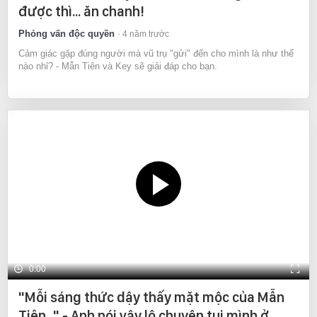
được thì... ăn chanh!
Phỏng vấn độc quyền
4 năm trước
Cảm giác gặp đúng người mà vũ trụ "gửi" đến cho mình là như thế
nào nhỉ? - Mẫn Tiên và Key sẽ giải đáp cho bạn.
0:00
"Mỗi sáng thức dậy thấy mặt mộc của Mẫn
Tiên..." - Anh nói vậy lộ chuyện tụi mình ở