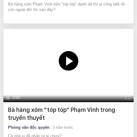
Bà hàng xóm Phạm Vinh trên "tóp tóp" đanh đá thì ai cũng biết rồi
còn ngoài đời thì sao đây?
0:00
Bà hàng xóm "tóp tóp" Phạm Vinh trong
truyền thuyết
Phỏng vấn độc quyền
5 năm trước
Cả nhà iu đã nhận ra ai chưa?