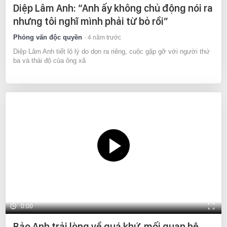
Diệp Lâm Anh: “Anh ấy không chủ động nói ra
nhưng tôi nghĩ mình phải từ bỏ rồi”
Phỏng vấn độc quyền
4 năm trước
Diệp Lâm Anh tiết lộ lý do dọn ra riêng, cuộc gặp gỡ với người thứ
ba và thái độ của ông xã
0:00
Bảo Anh trải lòng về quá khứ, mối quan hệ