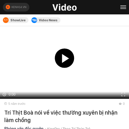
KENH14.VN
ShowLive
Video News
0:00
5 năm trước
0
Trí Thịt Boà nói về việc thường xuyên bị nhận
làm chồng
Phỏng vấn độc quyền