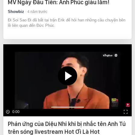
MV Ngày Đầu Tiên: Anh Phúc giàu lắm!
Showbiz
4 năm trước
Đi Soi Sao Đi đã bắt tại trận Erik để hỏi han những câu chuyện bên
lề liên quan đến Đức Phúc.
0:00
Phản ứng của Diệu Nhi khi bị nhắc tên Anh Tú
trên sóng livestream Hot Ơi Là Hot