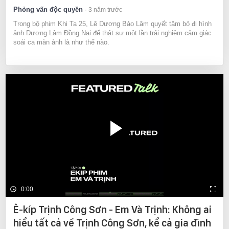
Phỏng vấn độc quyền
3 năm trước
Trong bộ phim Khi Ta 25, Lê Dương Bảo Lâm quyết tâm bỏ đi hình
ảnh Dương Lâm Đồng Nai để thật sự một lần trải nghiệm cảm giác
soái ca màn ảnh là như thế nào.
0:00
Ê-kíp Trịnh Công Sơn - Em Và Trịnh: Không ai
hiểu tất cả về Trịnh Công Sơn, kể cả gia đình