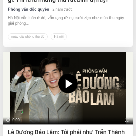
Phỏng vấn độc quyền
2 năm trước
Hà Nội vẫn luôn ở đó, vẫn rạng rỡ nụ cười đẹp như mùa thu ngày
giải phóng...
ngày giải phóng thủ đô
Hà nội
0:00
Lê Dương Bảo Lâm: Tôi phải như Trấn Thành