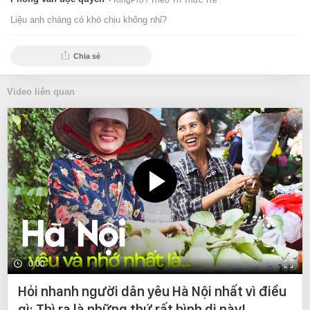
KingPro /
Theo Trí Thức Trẻ
Liệu anh chàng có khó chịu không nhỉ?
Chia sẻ
Video liên quan
0:00
Hỏi nhanh người dân yêu Hà Nội nhất vì điều
gì: Thì ra là những thứ rất bình dị này!