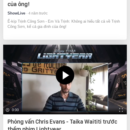
của ông!
ShowLive
4 năm trước
Ê-kíp Trịnh Công Sơn - Em Và Trịnh: Không ai hiểu tất cả về Trịnh
Công Sơn, kể cả gia đình của ông!
0:00
Phỏng vấn Chris Evans - Taika Waititi trước
thềm phim Lightyear