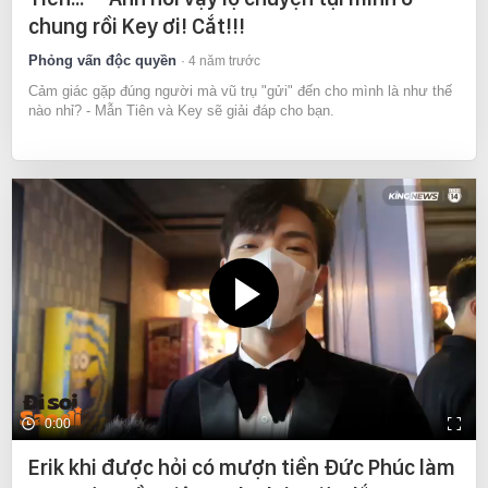
chung rồi Key ơi! Cắt!!!
Phỏng vấn độc quyền
4 năm trước
Cảm giác gặp đúng người mà vũ trụ "gửi" đến cho mình là như thế
nào nhỉ? - Mẫn Tiên và Key sẽ giải đáp cho bạn.
0:00
Erik khi được hỏi có mượn tiền Đức Phúc làm